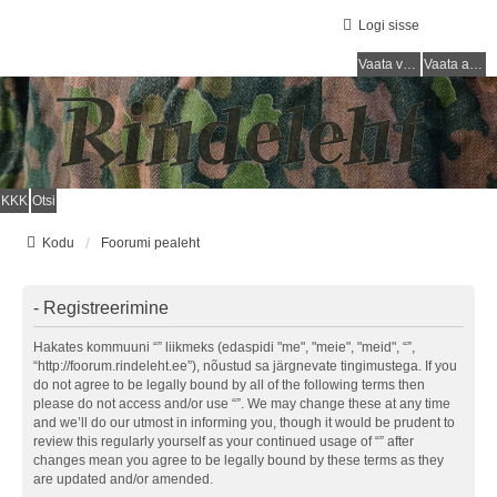
Logi sisse
Vaata vastamata teemasi
Vaata aktiivseid teemasid
KKK
Otsi
Kodu
Foorumi pealeht
- Registreerimine
Hakates kommuuni “” liikmeks (edaspidi "me", "meie", "meid", “”,
“http://foorum.rindeleht.ee”), nõustud sa järgnevate tingimustega. If you
do not agree to be legally bound by all of the following terms then
please do not access and/or use “”. We may change these at any time
and we’ll do our utmost in informing you, though it would be prudent to
review this regularly yourself as your continued usage of “” after
changes mean you agree to be legally bound by these terms as they
are updated and/or amended.