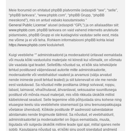
Meie foorumid on ehitatud phpBB platvormile (edaspidi “see”, “selle”,
“phpBB tarkvara”, “www.phpbb.com”, “phpBB Grupp, “phpBB
meeskond”), mis on antud vabaks kasutamiseks “
General Public License
” alusel (edaspidi “GPL”) ja on allalaaditav siit:
www.phpbb.com
. phpBB tarkvara on vaid vahend internetis arutelude
pidamiseks, phpBB Grupp ei ole kuidagiviisi vastutav selle eest, mida
me võime ja ei või teha. Rohkem informatsiooni phpBB kohta leiad
https://www.phpbb.com/
kodulehelt.
Kuigi veebilehe “” administraatorid ja moderaatorid üritavad eemaldada
või muuta kõiki vastuolulisi materjale nii kiiresti kui võimalik, on võimatu
üle vaadata igat teadet. Selletõttu nõustud sa, et kõik siia leheküljele
tehtud postitused väljendavad autorite mitte administraatorite,
moderaatorite või veebihalduri vaateid ja arvamusi (välja arvatud
nende inimeste poolt tehtud teated) ja siit tulenevalt ei ole me nende
eest vastutavad. Sa nõustud mitte postitama ühtegi solvavat, roppu,
labast, laimavat, vihaõhutavat, ähvardavat, seksuaalse suunitlusega
postitust või mõnda muud materjali, mis võib rikkuda ükskõik millist
käibelolevat seadust. Selle tegemine võib põhjustada sinu kohese ning
eluaegse keelu siia veebilehele sisenemast (ja sinu teenusepakkujaga
võetakse ühendust). Kõikide postituste IP aadressid salvestatakse
abistamaks nende tingimuste täitmist. Sa nõustud, et veebihalduril,
administraatoritel ja moderaatoritel on õigus eemaldada, muuta,
liigutada või sulgeda ükskõik milline teade igal ajal, millal iganes neile
sobib. Kasutajana nõustud sa, et kõiki sinu poolt sisestatud andmeid