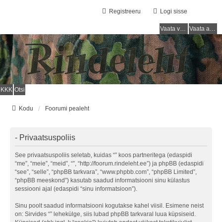
Registreeru
Logi sisse
Vaata vastamata teemasi
Vaata aktiivseid teemasid
KKK
Otsi
Kodu
Foorumi pealeht
- Privaatsuspoliis
See privaatsuspoliis seletab, kuidas “” koos partneritega (edaspidi
“me”, “meie”, “meid”, “”, “http://foorum.rindeleht.ee”) ja phpBB (edaspidi
“see”, “selle”, “phpBB tarkvara”, “www.phpbb.com”, “phpBB Limited”,
“phpBB meeskond”) kasutab saadud informatsiooni sinu külastus
sessiooni ajal (edaspidi “sinu informatsioon”).
Sinu poolt saadud informatsiooni kogutakse kahel viisil. Esimene neist
on: Sirvides “” lehekülge, siis lubad phpBB tarkvaral luua küpsiseid.