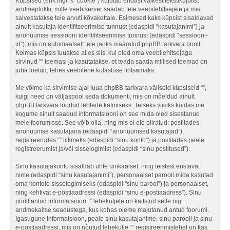
Küpsised (ehk ingl. k “cookie”) kujutab endast väikest tekstikujulist
andmeplokki, mille veebiserver saadab teie veebilehitsejale ja mis
salvestatakse teie arvuti kõvakettale. Esimesed kaks küpsist sisaldavad
ainult kasutaja identifitseerimise tunnust (edaspidi “kasutajanimi”) ja
anonüümse sessiooni identifitseerimise tunnust (edaspidi “sessiooni-
id”), mis on automaatselt teie jaoks määratud phpBB tarkvara poolt.
Kolmas küpsis luuakse alles siis, kui oled oma veebilehitsejaga
sirvinud “” teemasi ja kasutatakse, et teada saada millised teemad on
juba loetud, tehes veebilehe külastuse lihtsamaks.
Me võime ka sirvimise ajal luua phpBB-tarkvara väliseid küpsiseid “”,
kuigi need on väljaspool seda dokumenti, mis on mõeldud ainult
phpBB tarkvara loodud lehtede katmiseks. Teiseks viisiks kuidas me
kogume sinult saadud informatsiooni on see mida oled sisestanud
meie foorumisse. See võib olla, ning mis ei ole piiratud: postitades
anonüümse kasutajana (edaspidi “anonüümsed kasutajad”),
registreerudes “” liikmeks (edaspidi “sinu konto”) ja postitades peale
registreerumist ja/või sisselogimist (edaspidi “sinu postitused”).
Sinu kasutajakonto sisaldab ühte unikaalset, ning teistest eristavat
nime (edaspidi “sinu kasutajanimi”), personaalset parooli mida kasutad
oma kontole sisselogimiseks (edaspidi “sinu parool”) ja personaalset,
ning kehtivat e-postiaadressi (edaspidi “sinu e-postiaadress”). Sinu
poolt antud informatsioon “” leheküljele on kaitstud selle riigi
andmekaitse seadustega, kus kohas oleme majutanud antud foorumi.
Igasugune informatsioon, peale sinu kasutajanime, sinu parooli ja sinu
e-postiaadressi, mis on nõutud lehekülje “” registreerimislehel on kas