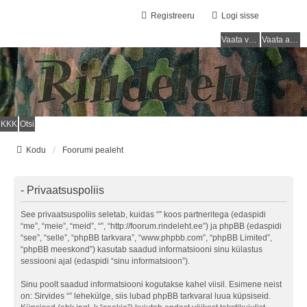
Registreeru
Logi sisse
Vaata vastamata teemasi
Vaata aktiivseid teemasid
KKK
Otsi
Kodu
Foorumi pealeht
- Privaatsuspoliis
See privaatsuspoliis seletab, kuidas “” koos partneritega (edaspidi
“me”, “meie”, “meid”, “”, “http://foorum.rindeleht.ee”) ja phpBB (edaspidi
“see”, “selle”, “phpBB tarkvara”, “www.phpbb.com”, “phpBB Limited”,
“phpBB meeskond”) kasutab saadud informatsiooni sinu külastus
sessiooni ajal (edaspidi “sinu informatsioon”).
Sinu poolt saadud informatsiooni kogutakse kahel viisil. Esimene neist
on: Sirvides “” lehekülge, siis lubad phpBB tarkvaral luua küpsiseid.