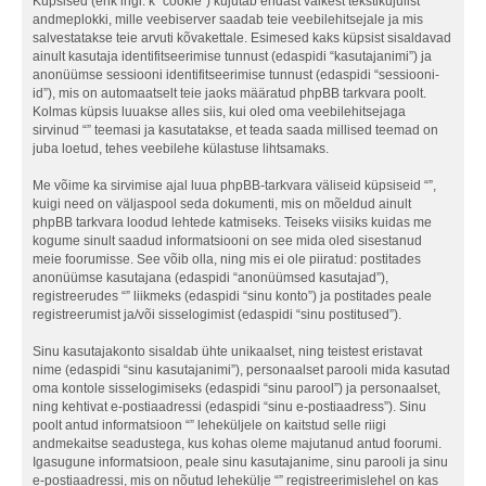
Küpsised (ehk ingl. k “cookie”) kujutab endast väikest tekstikujulist
andmeplokki, mille veebiserver saadab teie veebilehitsejale ja mis
salvestatakse teie arvuti kõvakettale. Esimesed kaks küpsist sisaldavad
ainult kasutaja identifitseerimise tunnust (edaspidi “kasutajanimi”) ja
anonüümse sessiooni identifitseerimise tunnust (edaspidi “sessiooni-
id”), mis on automaatselt teie jaoks määratud phpBB tarkvara poolt.
Kolmas küpsis luuakse alles siis, kui oled oma veebilehitsejaga
sirvinud “” teemasi ja kasutatakse, et teada saada millised teemad on
juba loetud, tehes veebilehe külastuse lihtsamaks.
Me võime ka sirvimise ajal luua phpBB-tarkvara väliseid küpsiseid “”,
kuigi need on väljaspool seda dokumenti, mis on mõeldud ainult
phpBB tarkvara loodud lehtede katmiseks. Teiseks viisiks kuidas me
kogume sinult saadud informatsiooni on see mida oled sisestanud
meie foorumisse. See võib olla, ning mis ei ole piiratud: postitades
anonüümse kasutajana (edaspidi “anonüümsed kasutajad”),
registreerudes “” liikmeks (edaspidi “sinu konto”) ja postitades peale
registreerumist ja/või sisselogimist (edaspidi “sinu postitused”).
Sinu kasutajakonto sisaldab ühte unikaalset, ning teistest eristavat
nime (edaspidi “sinu kasutajanimi”), personaalset parooli mida kasutad
oma kontole sisselogimiseks (edaspidi “sinu parool”) ja personaalset,
ning kehtivat e-postiaadressi (edaspidi “sinu e-postiaadress”). Sinu
poolt antud informatsioon “” leheküljele on kaitstud selle riigi
andmekaitse seadustega, kus kohas oleme majutanud antud foorumi.
Igasugune informatsioon, peale sinu kasutajanime, sinu parooli ja sinu
e-postiaadressi, mis on nõutud lehekülje “” registreerimislehel on kas