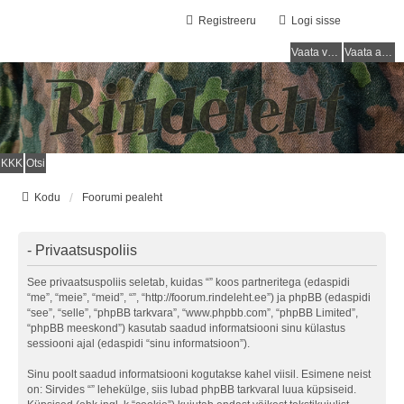
Registreeru
Logi sisse
Vaata vastamata teemasi
Vaata aktiivseid teemasid
KKK
Otsi
Kodu
Foorumi pealeht
- Privaatsuspoliis
See privaatsuspoliis seletab, kuidas “” koos partneritega (edaspidi
“me”, “meie”, “meid”, “”, “http://foorum.rindeleht.ee”) ja phpBB (edaspidi
“see”, “selle”, “phpBB tarkvara”, “www.phpbb.com”, “phpBB Limited”,
“phpBB meeskond”) kasutab saadud informatsiooni sinu külastus
sessiooni ajal (edaspidi “sinu informatsioon”).
Sinu poolt saadud informatsiooni kogutakse kahel viisil. Esimene neist
on: Sirvides “” lehekülge, siis lubad phpBB tarkvaral luua küpsiseid.