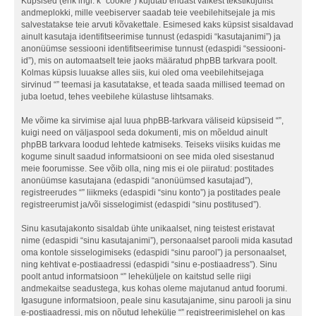
Küpsised (ehk ingl. k “cookie”) kujutab endast väikest tekstikujulist
andmeplokki, mille veebiserver saadab teie veebilehitsejale ja mis
salvestatakse teie arvuti kõvakettale. Esimesed kaks küpsist sisaldavad
ainult kasutaja identifitseerimise tunnust (edaspidi “kasutajanimi”) ja
anonüümse sessiooni identifitseerimise tunnust (edaspidi “sessiooni-
id”), mis on automaatselt teie jaoks määratud phpBB tarkvara poolt.
Kolmas küpsis luuakse alles siis, kui oled oma veebilehitsejaga
sirvinud “” teemasi ja kasutatakse, et teada saada millised teemad on
juba loetud, tehes veebilehe külastuse lihtsamaks.
Me võime ka sirvimise ajal luua phpBB-tarkvara väliseid küpsiseid “”,
kuigi need on väljaspool seda dokumenti, mis on mõeldud ainult
phpBB tarkvara loodud lehtede katmiseks. Teiseks viisiks kuidas me
kogume sinult saadud informatsiooni on see mida oled sisestanud
meie foorumisse. See võib olla, ning mis ei ole piiratud: postitades
anonüümse kasutajana (edaspidi “anonüümsed kasutajad”),
registreerudes “” liikmeks (edaspidi “sinu konto”) ja postitades peale
registreerumist ja/või sisselogimist (edaspidi “sinu postitused”).
Sinu kasutajakonto sisaldab ühte unikaalset, ning teistest eristavat
nime (edaspidi “sinu kasutajanimi”), personaalset parooli mida kasutad
oma kontole sisselogimiseks (edaspidi “sinu parool”) ja personaalset,
ning kehtivat e-postiaadressi (edaspidi “sinu e-postiaadress”). Sinu
poolt antud informatsioon “” leheküljele on kaitstud selle riigi
andmekaitse seadustega, kus kohas oleme majutanud antud foorumi.
Igasugune informatsioon, peale sinu kasutajanime, sinu parooli ja sinu
e-postiaadressi, mis on nõutud lehekülje “” registreerimislehel on kas