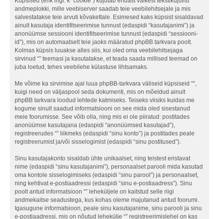
Küpsised (ehk ingl. k “cookie”) kujutab endast väikest tekstikujulist
andmeplokki, mille veebiserver saadab teie veebilehitsejale ja mis
salvestatakse teie arvuti kõvakettale. Esimesed kaks küpsist sisaldavad
ainult kasutaja identifitseerimise tunnust (edaspidi “kasutajanimi”) ja
anonüümse sessiooni identifitseerimise tunnust (edaspidi “sessiooni-
id”), mis on automaatselt teie jaoks määratud phpBB tarkvara poolt.
Kolmas küpsis luuakse alles siis, kui oled oma veebilehitsejaga
sirvinud “” teemasi ja kasutatakse, et teada saada millised teemad on
juba loetud, tehes veebilehe külastuse lihtsamaks.
Me võime ka sirvimise ajal luua phpBB-tarkvara väliseid küpsiseid “”,
kuigi need on väljaspool seda dokumenti, mis on mõeldud ainult
phpBB tarkvara loodud lehtede katmiseks. Teiseks viisiks kuidas me
kogume sinult saadud informatsiooni on see mida oled sisestanud
meie foorumisse. See võib olla, ning mis ei ole piiratud: postitades
anonüümse kasutajana (edaspidi “anonüümsed kasutajad”),
registreerudes “” liikmeks (edaspidi “sinu konto”) ja postitades peale
registreerumist ja/või sisselogimist (edaspidi “sinu postitused”).
Sinu kasutajakonto sisaldab ühte unikaalset, ning teistest eristavat
nime (edaspidi “sinu kasutajanimi”), personaalset parooli mida kasutad
oma kontole sisselogimiseks (edaspidi “sinu parool”) ja personaalset,
ning kehtivat e-postiaadressi (edaspidi “sinu e-postiaadress”). Sinu
poolt antud informatsioon “” leheküljele on kaitstud selle riigi
andmekaitse seadustega, kus kohas oleme majutanud antud foorumi.
Igasugune informatsioon, peale sinu kasutajanime, sinu parooli ja sinu
e-postiaadressi, mis on nõutud lehekülje “” registreerimislehel on kas