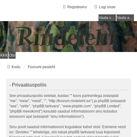
Registreeru
Logi sisse
Vaata vastamata teemasi
Vaata aktiivseid teemasid
KKK
Otsi
Kodu
Foorumi pealeht
- Privaatsuspoliis
See privaatsuspoliis seletab, kuidas “” koos partneritega (edaspidi
“me”, “meie”, “meid”, “”, “http://foorum.rindeleht.ee”) ja phpBB (edaspidi
“see”, “selle”, “phpBB tarkvara”, “www.phpbb.com”, “phpBB Limited”,
“phpBB meeskond”) kasutab saadud informatsiooni sinu külastus
sessiooni ajal (edaspidi “sinu informatsioon”).
Sinu poolt saadud informatsiooni kogutakse kahel viisil. Esimene neist
on: Sirvides “” lehekülge, siis lubad phpBB tarkvaral luua küpsiseid.