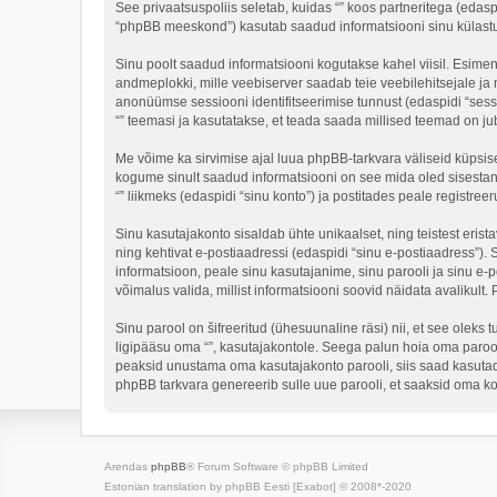
See privaatsuspoliis seletab, kuidas “” koos partneritega (edasp
“phpBB meeskond”) kasutab saadud informatsiooni sinu külastus 
Sinu poolt saadud informatsiooni kogutakse kahel viisil. Esimene 
andmeplokki, mille veebiserver saadab teie veebilehitsejale ja m
anonüümse sessiooni identifitseerimise tunnust (edaspidi “sessi
“” teemasi ja kasutatakse, et teada saada millised teemad on ju
Me võime ka sirvimise ajal luua phpBB-tarkvara väliseid küpsis
kogume sinult saadud informatsiooni on see mida oled sisestan
“” liikmeks (edaspidi “sinu konto”) ja postitades peale registreer
Sinu kasutajakonto sisaldab ühte unikaalset, ning teistest eris
ning kehtivat e-postiaadressi (edaspidi “sinu e-postiaadress”).
informatsioon, peale sinu kasutajanime, sinu parooli ja sinu e-po
võimalus valida, millist informatsiooni soovid näidata avalikult.
Sinu parool on šifreeritud (ühesuunaline räsi) nii, et see oleks 
ligipääsu oma “”, kasutajakontole. Seega palun hoia oma parooli
peaksid unustama oma kasutajakonto parooli, siis saad kasutad
phpBB tarkvara genereerib sulle uue parooli, et saaksid oma ko
Arendas
phpBB
® Forum Software © phpBB Limited
Estonian translation by phpBB Eesti [Exabot] © 2008*-2020