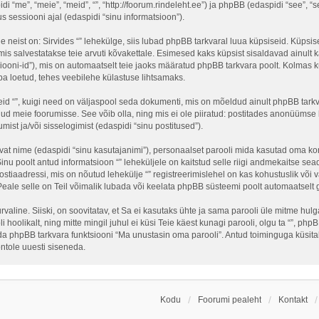
idi “me”, “meie”, “meid”, “”, “http://foorum.rindeleht.ee”) ja phpBB (edaspidi “see”,
sessiooni ajal (edaspidi “sinu informatsioon”).
neist on: Sirvides “” lehekülge, siis lubad phpBB tarkvaral luua küpsiseid. Küpsised
is salvestatakse teie arvuti kõvakettale. Esimesed kaks küpsist sisaldavad ainult ka
ooni-id”), mis on automaatselt teie jaoks määratud phpBB tarkvara poolt. Kolmas kü
ba loetud, tehes veebilehe külastuse lihtsamaks.
eid “”, kuigi need on väljaspool seda dokumenti, mis on mõeldud ainult phpBB tark
ud meie foorumisse. See võib olla, ning mis ei ole piiratud: postitades anonüüms
umist ja/või sisselogimist (edaspidi “sinu postitused”).
tavat nime (edaspidi “sinu kasutajanimi”), personaalset parooli mida kasutad oma kon
 Sinu poolt antud informatsioon “” leheküljele on kaitstud selle riigi andmekaitse
stiaadressi, mis on nõutud lehekülje “” registreerimislehel on kas kohustuslik või va
 Peale selle on Teil võimalik lubada või keelata phpBB süsteemi poolt automaatselt gen
turvaline. Siiski, on soovitatav, et Sa ei kasutaks ühte ja sama parooli üle mitme hu
 hoolikalt, ning mitte mingil juhul ei küsi Teie käest kunagi parooli, olgu ta “”, 
a phpBB tarkvara funktsiooni “Ma unustasin oma parooli”. Antud toiminguga küsitak
ntole uuesti siseneda.
Kodu
Foorumi pealeht
Kontakt