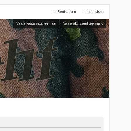
Registreeru
Logi sisse
Vaata vastamata teemasi
Vaata aktiivseid teemasid