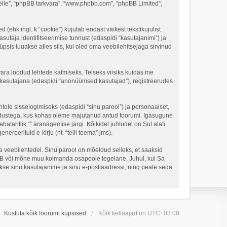
 “selle”, “phpBB tarkvara”, “www.phpbb.com”, “phpBB Limited”,
 (ehk ingl. k “cookie”) kujutab endast väikest tekstikujulist
sutaja identifitseerimise tunnust (edaspidi “kasutajanimi”) ja
psis luuakse alles siis, kui oled oma veebilehitsejaga sirvinud
vara loodud lehtede katmiseks. Teiseks viisiks kuidas me
e kasutajana (edaspidi “anonüümsed kasutajad”), registreerudes
tole sisselogimiseks (edaspidi “sinu parool”) ja personaalset,
 seadustega, kus kohas oleme majutanud antud foorumi. Igasugune
batahtlik “” äranägemise järgi. Kõikidel juhtudel on Sul alati
ereerituid e-kirju (nt. “telli teema” jms).
lga veebilehtedel. Sinu parool on mõeldud selleks, et saaksid
phpBB või mõne muu kolmanda osapoole tegelane. Juhul, kui Sa
se sinu kasutajanime ja sinu e-postiaadressi, ning peale seda
Kustuta kõik foorumi küpsised
Kõik kellaajad on
UTC+03:00