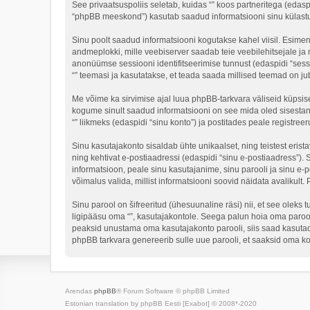
See privaatsuspoliis seletab, kuidas “” koos partneritega (edasp
“phpBB meeskond”) kasutab saadud informatsiooni sinu külastus 
Sinu poolt saadud informatsiooni kogutakse kahel viisil. Esimene 
andmeplokki, mille veebiserver saadab teie veebilehitsejale ja m
anonüümse sessiooni identifitseerimise tunnust (edaspidi “sessi
“” teemasi ja kasutatakse, et teada saada millised teemad on ju
Me võime ka sirvimise ajal luua phpBB-tarkvara väliseid küpsis
kogume sinult saadud informatsiooni on see mida oled sisestan
“” liikmeks (edaspidi “sinu konto”) ja postitades peale registreer
Sinu kasutajakonto sisaldab ühte unikaalset, ning teistest eris
ning kehtivat e-postiaadressi (edaspidi “sinu e-postiaadress”).
informatsioon, peale sinu kasutajanime, sinu parooli ja sinu e-po
võimalus valida, millist informatsiooni soovid näidata avalikult.
Sinu parool on šifreeritud (ühesuunaline räsi) nii, et see oleks 
ligipääsu oma “”, kasutajakontole. Seega palun hoia oma parooli
peaksid unustama oma kasutajakonto parooli, siis saad kasutad
phpBB tarkvara genereerib sulle uue parooli, et saaksid oma ko
Arendas
phpBB
® Forum Software © phpBB Limited
Estonian translation by phpBB Eesti [Exabot] © 2008*-2020