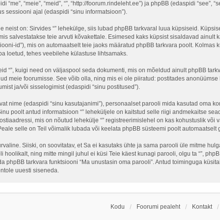
idi “me”, “meie”, “meid”, “”, “http://foorum.rindeleht.ee”) ja phpBB (edaspidi “see”,
sessiooni ajal (edaspidi “sinu informatsioon”).
neist on: Sirvides “” lehekülge, siis lubad phpBB tarkvaral luua küpsiseid. Küpsised
is salvestatakse teie arvuti kõvakettale. Esimesed kaks küpsist sisaldavad ainult ka
ooni-id”), mis on automaatselt teie jaoks määratud phpBB tarkvara poolt. Kolmas kü
ba loetud, tehes veebilehe külastuse lihtsamaks.
eid “”, kuigi need on väljaspool seda dokumenti, mis on mõeldud ainult phpBB tark
ud meie foorumisse. See võib olla, ning mis ei ole piiratud: postitades anonüüms
umist ja/või sisselogimist (edaspidi “sinu postitused”).
tavat nime (edaspidi “sinu kasutajanimi”), personaalset parooli mida kasutad oma kon
 Sinu poolt antud informatsioon “” leheküljele on kaitstud selle riigi andmekaitse
stiaadressi, mis on nõutud lehekülje “” registreerimislehel on kas kohustuslik või va
 Peale selle on Teil võimalik lubada või keelata phpBB süsteemi poolt automaatselt gen
turvaline. Siiski, on soovitatav, et Sa ei kasutaks ühte ja sama parooli üle mitme hu
 hoolikalt, ning mitte mingil juhul ei küsi Teie käest kunagi parooli, olgu ta “”, 
a phpBB tarkvara funktsiooni “Ma unustasin oma parooli”. Antud toiminguga küsitak
ntole uuesti siseneda.
Kodu
Foorumi pealeht
Kontakt