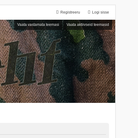
Registreeru
Logi sisse
Vaata vastamata teemasi
Vaata aktiivseid teemasid