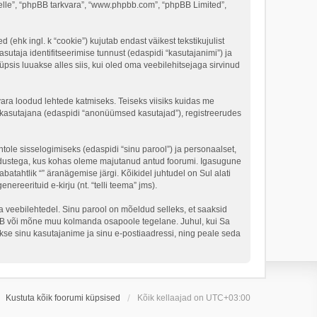
 “selle”, “phpBB tarkvara”, “www.phpbb.com”, “phpBB Limited”,
 (ehk ingl. k “cookie”) kujutab endast väikest tekstikujulist
sutaja identifitseerimise tunnust (edaspidi “kasutajanimi”) ja
psis luuakse alles siis, kui oled oma veebilehitsejaga sirvinud
vara loodud lehtede katmiseks. Teiseks viisiks kuidas me
e kasutajana (edaspidi “anonüümsed kasutajad”), registreerudes
tole sisselogimiseks (edaspidi “sinu parool”) ja personaalset,
 seadustega, kus kohas oleme majutanud antud foorumi. Igasugune
batahtlik “” äranägemise järgi. Kõikidel juhtudel on Sul alati
ereerituid e-kirju (nt. “telli teema” jms).
lga veebilehtedel. Sinu parool on mõeldud selleks, et saaksid
phpBB või mõne muu kolmanda osapoole tegelane. Juhul, kui Sa
se sinu kasutajanime ja sinu e-postiaadressi, ning peale seda
Kustuta kõik foorumi küpsised
Kõik kellaajad on
UTC+03:00