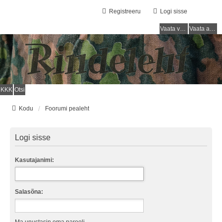
Registreeru
Logi sisse
Vaata vastamata teemasi
Vaata aktiivseid teemasid
KKK
Otsi
Kodu
Foorumi pealeht
Logi sisse
Kasutajanimi:
Salasõna: