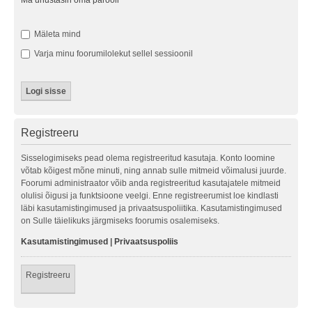
Ma unustasin oma parooli
Mäleta mind
Varja minu foorumilolekut sellel sessioonil
Registreeru
Sisselogimiseks pead olema registreeritud kasutaja. Konto loomine
võtab kõigest mõne minuti, ning annab sulle mitmeid võimalusi juurde.
Foorumi administraator võib anda registreeritud kasutajatele mitmeid
olulisi õigusi ja funktsioone veelgi. Enne registreerumist loe kindlasti
läbi kasutamistingimused ja privaatsuspoliitika. Kasutamistingimused
on Sulle täielikuks järgmiseks foorumis osalemiseks.
Kasutamistingimused
|
Privaatsuspoliis
Registreeru