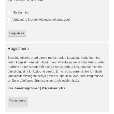
Ma unustasin oma parooli
Mäleta mind
Varja minu foorumilolekut sellel sessioonil
Registreeru
Sisselogimiseks pead olema registreeritud kasutaja. Konto loomine
võtab kõigest mõne minuti, ning annab sulle mitmeid võimalusi juurde.
Foorumi administraator võib anda registreeritud kasutajatele mitmeid
olulisi õigusi ja funktsioone veelgi. Enne registreerumist loe kindlasti
läbi kasutamistingimused ja privaatsuspoliitika. Kasutamistingimused
on Sulle täielikuks järgmiseks foorumis osalemiseks.
Kasutamistingimused
|
Privaatsuspoliis
Registreeru