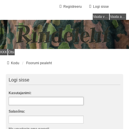
Registreeru
Logi sisse
Vaata vastamata teemasi
Vaata aktiivseid teemasid
KKK
Otsi
Kodu
Foorumi pealeht
Logi sisse
Kasutajanimi:
Salasõna: