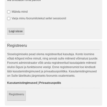
Ma unustasin oma parooli
Mäleta mind
Varja minu foorumilolekut sellel sessioonil
Registreeru
Sisselogimiseks pead olema registreeritud kasutaja. Konto loomine
võtab kõigest mõne minuti, ning annab sulle mitmeid võimalusi juurde.
Foorumi administraator võib anda registreeritud kasutajatele mitmeid
olulisi õigusi ja funktsioone veelgi. Enne registreerumist loe kindlasti
läbi kasutamistingimused ja privaatsuspoliitika. Kasutamistingimused
on Sulle täielikuks järgmiseks foorumis osalemiseks.
Kasutamistingimused
|
Privaatsuspoliis
Registreeru