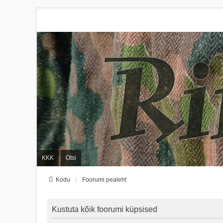
KKK
Otsi
Kodu
Foorumi pealeht
Kustuta kõik foorumi küpsised