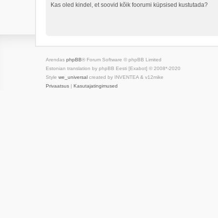
Kas oled kindel, et soovid kõik foorumi küpsised kustutada?
Arendas
phpBB
® Forum Software © phpBB Limited
Estonian translation by phpBB Eesti [Exabot] © 2008*-2020
Style
we_universal
created by INVENTEA & v12mike
Privaatsus
|
Kasutajatingimused