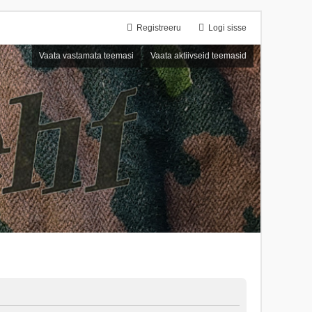
Registreeru
Logi sisse
Vaata vastamata teemasi
Vaata aktiivseid teemasid