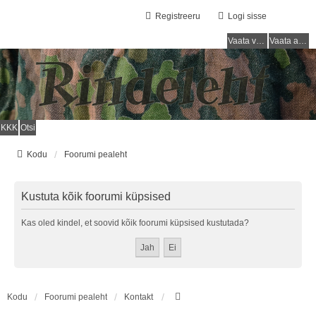
Registreeru
Logi sisse
Vaata vastamata teemasi
Vaata aktiivseid teemasid
KKK
Otsi
Kodu
Foorumi pealeht
Kustuta kõik foorumi küpsised
Kas oled kindel, et soovid kõik foorumi küpsised kustutada?
Kodu
Foorumi pealeht
Kontakt