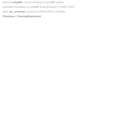
Arendas
phpBB
® Forum Software © phpBB Limited
Estonian translation by phpBB Eesti [Exabot] © 2008*-2020
Style
we_universal
created by INVENTEA & v12mike
Privaatsus
|
Kasutajatingimused