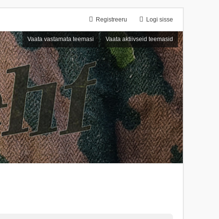
Registreeru
Logi sisse
Vaata vastamata teemasi
Vaata aktiivseid teemasid