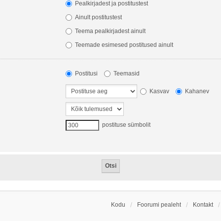
Pealkirjadest ja postitustest
Ainult postitustest
Teema pealkirjadest ainult
Teemade esimesed postitused ainult
Postitusi
Teemasid
Kasvav
Kahanev
postituse sümbolit
Kodu
Foorumi pealeht
Kontakt