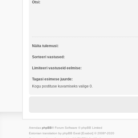
Otsi:
Näita tulemusi:
Sorteeri vastused:
Limiteeri vastuseid eelmise:
Tagasi esimese juurde:
Kogu postituse kuvamiseks valige 0.
Arendas
phpBB
® Forum Software © phpBB Limited
Estonian translation by phpBB Eesti [Exabot] © 2008*-2020