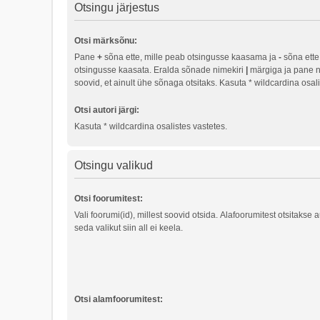
Otsingu järjestus
Otsi märksõnu:
Pane
+
sõna ette, mille peab otsingusse kaasama ja
-
sõna ette,
otsingusse kaasata. Eralda sõnade nimekiri
|
märgiga ja pane n
soovid, et ainult ühe sõnaga otsitaks. Kasuta * wildcardina osali
Otsi autori järgi:
Kasuta * wildcardina osalistes vastetes.
Otsingu valikud
Otsi foorumitest:
Vali foorumi(id), millest soovid otsida. Alafoorumitest otsitakse 
seda valikut siin all ei keela.
Otsi alamfoorumitest: