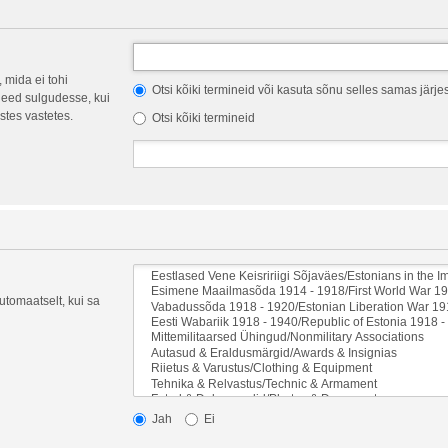
 mida ei tohi
Otsi kõiki termineid või kasuta sõnu selles samas järje
eed sulgudesse, kui
stes vastetes.
Otsi kõiki termineid
automaatselt, kui sa
Jah
Ei