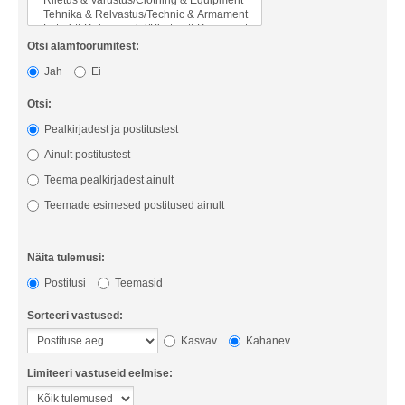
Otsi alamfoorumitest:
Jah
Ei
Otsi:
Pealkirjadest ja postitustest
Ainult postitustest
Teema pealkirjadest ainult
Teemade esimesed postitused ainult
Näita tulemusi:
Postitusi
Teemasid
Sorteeri vastused:
Kasvav
Kahanev
Limiteeri vastuseid eelmise: