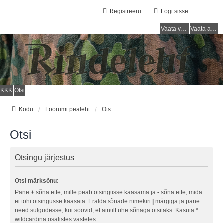
Registreeru
Logi sisse
Vaata vastamata teemasi
Vaata aktiivseid teemasid
KKK
Otsi
Kodu
Foorumi pealeht
Otsi
Otsi
Otsingu järjestus
Otsi märksõnu:
Pane
+
sõna ette, mille peab otsingusse kaasama ja
-
sõna ette, mida
ei tohi otsingusse kaasata. Eralda sõnade nimekiri
|
märgiga ja pane
need sulgudesse, kui soovid, et ainult ühe sõnaga otsitaks. Kasuta *
wildcardina osalistes vastetes.