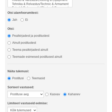
Otsi alamfoorumitest:
Jah
Ei
Otsi:
Pealkirjadest ja postitustest
Ainult postitustest
Teema pealkirjadest ainult
Teemade esimesed postitused ainult
Näita tulemusi:
Postitusi
Teemasid
Sorteeri vastused:
Kasvav
Kahanev
Limiteeri vastuseid eelmise: