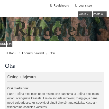
Registreeru
Logi sisse
Vaata vastamata teemasi
Vaata aktiivseid teemasid
KKK
Otsi
Kodu
Foorumi pealeht
Otsi
Otsi
Otsingu järjestus
Otsi märksõnu:
Pane
+
sõna ette, mille peab otsingusse kaasama ja
-
sõna ette, mida
ei tohi otsingusse kaasata. Eralda sõnade nimekiri
|
märgiga ja pane
need sulgudesse, kui soovid, et ainult ühe sõnaga otsitaks. Kasuta *
wildcardina osalistes vastetes.