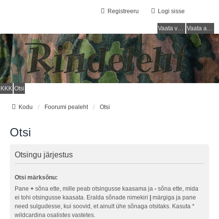
Registreeru
Logi sisse
Vaata vastamata teemasi
Vaata aktiivseid teemasid
KKK
Otsi
Kodu
Foorumi pealeht
Otsi
Otsi
Otsingu järjestus
Otsi märksõnu:
Pane
+
sõna ette, mille peab otsingusse kaasama ja
-
sõna ette, mida
ei tohi otsingusse kaasata. Eralda sõnade nimekiri
|
märgiga ja pane
need sulgudesse, kui soovid, et ainult ühe sõnaga otsitaks. Kasuta *
wildcardina osalistes vastetes.