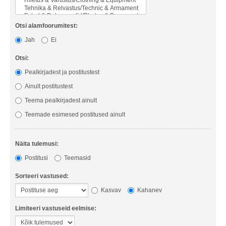
Otsi alamfoorumitest:
Jah
Ei
Otsi:
Pealkirjadest ja postitustest
Ainult postitustest
Teema pealkirjadest ainult
Teemade esimesed postitused ainult
Näita tulemusi:
Postitusi
Teemasid
Sorteeri vastused:
Kasvav
Kahanev
Limiteeri vastuseid eelmise: