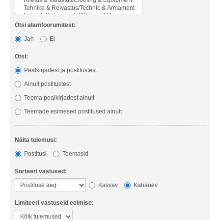
Otsi alamfoorumitest:
Jah
Ei
Otsi:
Pealkirjadest ja postitustest
Ainult postitustest
Teema pealkirjadest ainult
Teemade esimesed postitused ainult
Näita tulemusi:
Postitusi
Teemasid
Sorteeri vastused:
Kasvav
Kahanev
Limiteeri vastuseid eelmise: