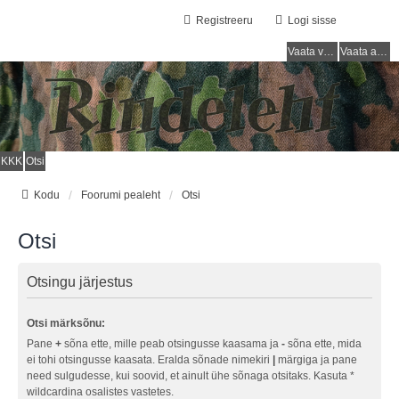
Registreeru
Logi sisse
Vaata vastamata teemasi
Vaata aktiivseid teemasid
KKK
Otsi
Kodu
Foorumi pealeht
Otsi
Otsi
Otsingu järjestus
Otsi märksõnu:
Pane
+
sõna ette, mille peab otsingusse kaasama ja
-
sõna ette, mida
ei tohi otsingusse kaasata. Eralda sõnade nimekiri
|
märgiga ja pane
need sulgudesse, kui soovid, et ainult ühe sõnaga otsitaks. Kasuta *
wildcardina osalistes vastetes.