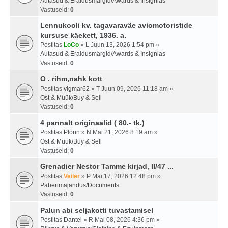
Autasud & Eraldusmärgid/Awards & Insignias
Vastuseid:
0
Lennukooli kv. tagavaraväe aviomotoristide
kursuse käekett, 1936. a.
Postitas
LoCo
» L Juun 13, 2026 1:54 pm »
Autasud & Eraldusmärgid/Awards & Insignias
Vastuseid:
0
O . rihm,nahk kott
Postitas
vigmar62
» T Juun 09, 2026 11:18 am »
Ost & Müük/Buy & Sell
Vastuseid:
0
4 pannalt originaalid ( 80.- tk.)
Postitas
Plönn
» N Mai 21, 2026 8:19 am »
Ost & Müük/Buy & Sell
Vastuseid:
0
Grenadier Nestor Tamme kirjad, II/47 ...
Postitas
Veiler
» P Mai 17, 2026 12:48 pm »
Paberimajandus/Documents
Vastuseid:
0
Palun abi seljakotti tuvastamisel
Postitas
Dantel
» R Mai 08, 2026 4:36 pm »