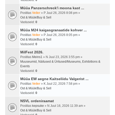
Vastuseid:
0
Müüa Panzerschreck'i moona kast ...
Postitas
Veiler
» P Juul 26, 2026 8:08 pm »
Ost & Müük/Buy & Sell
Vastuseid:
0
Müüa M24 kaigasgranaatide kohver ...
Postitas
Veiler
» P Juul 26, 2026 8:05 pm »
Ost & Müük/Buy & Sell
Vastuseid:
0
MilFest 2026.
Postitas
Meins1
» N Juul 23, 2026 3:55 pm »
Muuseumid, Näitused & Üritused/Museums, Exhibitions &
Events
Vastuseid:
0
Müüa EW aegne Kaitseliidu Valgerist ...
Postitas
Veiler
» K Juul 22, 2026 7:58 pm »
Ost & Müük/Buy & Sell
Vastuseid:
0
NSVL ordeniraamat
Postitas
kepsuke
» N Juul 16, 2026 11:39 am »
Ost & Müük/Buy & Sell