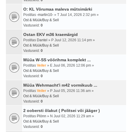
Vastuseid:
0
O: KL Võrumaa maleva mütsimärki
Postitas
-martin10-
» T Juul 14, 2026 2:32 pm »
Ost & Müük/Buy & Sell
Vastuseid:
0
Ostan EKV m36 kraemärgid
Postitas
Dantel
» P Juul 12, 2026 11:14 pm »
Ost & Müük/Buy & Sell
Vastuseid:
0
Müüa W-SS vöörihma komplekt ...
Postitas
Veiler
» E Juul 06, 2026 12:06 pm »
Ost & Müük/Buy & Sell
Vastuseid:
0
Müüa Wehrmacht'i m42 vormikuub ...
Postitas
Veiler
» P Juul 05, 2026 11:36 am »
Ost & Müük/Buy & Sell
Vastuseid:
0
2 oobersti õlakut ( Politsei või jääger )
Postitas
Plönn
» N Juul 02, 2026 11:29 am »
Ost & Müük/Buy & Sell
Vastuseid:
0