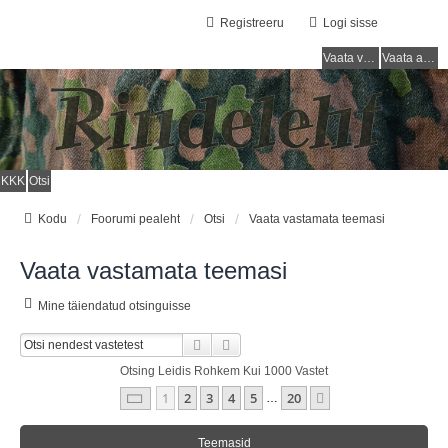
Registreeru
Logi sisse
Vaata vastamata teemasi
Vaata aktiivseid teemasid
KKK
Otsi
Kodu
Foorumi pealeht
Otsi
Vaata vastamata teemasi
Vaata vastamata teemasi
Mine täiendatud otsinguisse
Otsi
Täiendatud Otsing
Otsing Leidis Rohkem Kui 1000 Vastet
1
. Leht
20
-st
1
2
3
4
5
20
Järgmine
…
Teemasid