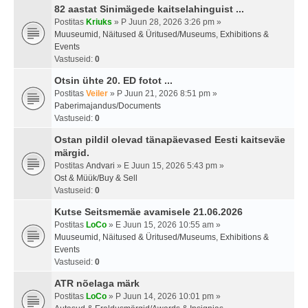
82 aastat Sinimägede kaitselahinguist ...
Postitas
Kriuks
» P Juun 28, 2026 3:26 pm »
Muuseumid, Näitused & Üritused/Museums, Exhibitions &
Events
Vastuseid:
0
Otsin ühte 20. ED fotot ...
Postitas
Veiler
» P Juun 21, 2026 8:51 pm »
Paberimajandus/Documents
Vastuseid:
0
Ostan pildil olevad tänapäevased Eesti kaitseväe
märgid.
Postitas
Andvari
» E Juun 15, 2026 5:43 pm »
Ost & Müük/Buy & Sell
Vastuseid:
0
Kutse Seitsmemäe avamisele 21.06.2026
Postitas
LoCo
» E Juun 15, 2026 10:55 am »
Muuseumid, Näitused & Üritused/Museums, Exhibitions &
Events
Vastuseid:
0
ATR nõelaga märk
Postitas
LoCo
» P Juun 14, 2026 10:01 pm »