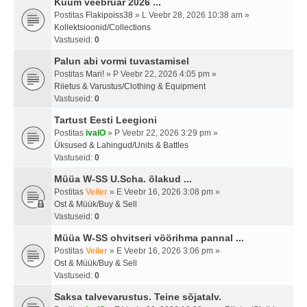
Kuum veebruar 2026 ...
Postitas
Flakipoiss38
» L Veebr 28, 2026 10:38 am »
Kollektsioonid/Collections
Vastuseid:
0
Palun abi vormi tuvastamisel
Postitas
Mari!
» P Veebr 22, 2026 4:05 pm »
Riietus & Varustus/Clothing & Equipment
Vastuseid:
0
Tartust Eesti Leegioni
Postitas
ivalO
» P Veebr 22, 2026 3:29 pm »
Üksused & Lahingud/Units & Battles
Vastuseid:
0
Müüa W-SS U.Scha. õlakud ...
Postitas
Veiler
» E Veebr 16, 2026 3:08 pm »
Ost & Müük/Buy & Sell
Vastuseid:
0
Müüa W-SS ohvitseri vöörihma pannal ...
Postitas
Veiler
» E Veebr 16, 2026 3:06 pm »
Ost & Müük/Buy & Sell
Vastuseid:
0
Saksa talvevarustus. Teine sõjatalv.