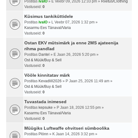
Postitas
ivalO
» E Veebr 09, 2026 12:33 pm »
Riietus/Clothing
Vastuseid:
0
Küsimus tankiküttidele
Postitas
ivalO
» L Veebr 07, 2026 1:32 pm »
Kasarmu Ees Tänaval/Varia
Vastuseid:
0
Ostan EKV mütsimärk ja enne 2MS ajateenija
rihma pandlad
Postitas
Dantel
» E Jaan 26, 2026 5:20 pm »
Ost & Müük/Buy & Sell
Vastuseid:
0
Vööle kinnitatav märk
Postitas
Kevadlill2026
» P Jaan 25, 2026 11:49 am »
Ost & Müük/Buy & Sell
Vastuseid:
0
Tuvastada inimesed
Postitas
kepsuke
» P Jaan 18, 2026 12:55 pm »
Kasarmu Ees Tänaval/Varia
Vastuseid:
0
Müügiks Luftwaffe ohvitseri sümboolika
Postitas
Plönn
» K Jaan 14, 2026 3:32 pm »