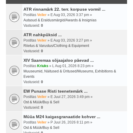
ATR rinnamärk 22. terr. korpuse vormil ...
Postitas
Veiler
» E Aug 03, 2026 3:37 pm »
Autasud & Eraldusmärgid/Awards & Insignias
Vastuseid:
0
ATR nahkpüksid ...
Postitas
Veiler
» E Aug 03, 2026 3:27 pm »
Riietus & Varustus/Clothing & Equipment
Vastuseid:
0
XIV Saaremaa sõjaajaloo päevad ...
Postitas
Kriuks
» L Aug 01, 2026 8:23 pm »
Muuseumid, Näitused & Üritused/Museums, Exhibitions &
Events
Vastuseid:
0
EW Punase Risti teenetemärk ...
Postitas
Veiler
» E Juul 27, 2026 3:49 pm »
Ost & Müük/Buy & Sell
Vastuseid:
0
Müüa M24 kaigasgranaatide kohver ...
Postitas
Veiler
» P Juul 26, 2026 8:11 pm »
Ost & Müük/Buy & Sell