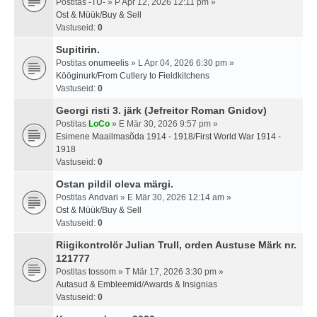
Postitas
-TU-
» P Apr 12, 2026 12:11 pm »
Ost & Müük/Buy & Sell
Vastuseid:
0
Supitirin.
Postitas
onumeelis
» L Apr 04, 2026 6:30 pm »
Kööginurk/From Cutlery to Fieldkitchens
Vastuseid:
0
Georgi risti 3. järk (Jefreitor Roman Gnidov)
Postitas
LoCo
» E Mär 30, 2026 9:57 pm »
Esimene Maailmasõda 1914 - 1918/First World War 1914 -
1918
Vastuseid:
0
Ostan pildil oleva märgi.
Postitas
Andvari
» E Mär 30, 2026 12:14 am »
Ost & Müük/Buy & Sell
Vastuseid:
0
Riigikontrolör Julian Trull, orden Austuse Märk nr.
121777
Postitas
tossom
» T Mär 17, 2026 3:30 pm »
Autasud & Embleemid/Awards & Insignias
Vastuseid:
0