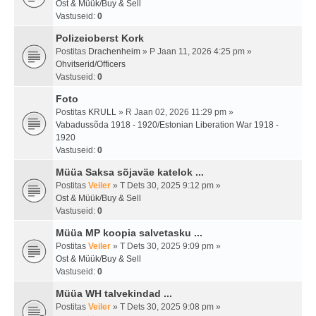
Ost & Müük/Buy & Sell
Vastuseid:
0
Polizeioberst Kork
Postitas
Drachenheim
» P Jaan 11, 2026 4:25 pm »
Ohvitserid/Officers
Vastuseid:
0
Foto
Postitas
KRULL
» R Jaan 02, 2026 11:29 pm »
Vabadussõda 1918 - 1920/Estonian Liberation War 1918 -
1920
Vastuseid:
0
Müüa Saksa sõjaväe katelok ...
Postitas
Veiler
» T Dets 30, 2025 9:12 pm »
Ost & Müük/Buy & Sell
Vastuseid:
0
Müüa MP koopia salvetasku ...
Postitas
Veiler
» T Dets 30, 2025 9:09 pm »
Ost & Müük/Buy & Sell
Vastuseid:
0
Müüa WH talvekindad ...
Postitas
Veiler
» T Dets 30, 2025 9:08 pm »