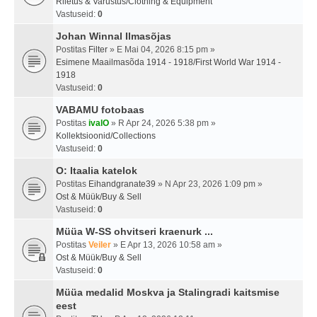
Riietus & Varustus/Clothing & Equipment
Vastuseid:
0
Johan Winnal Ilmasõjas
Postitas
Filter
» E Mai 04, 2026 8:15 pm »
Esimene Maailmasõda 1914 - 1918/First World War 1914 -
1918
Vastuseid:
0
VABAMU fotobaas
Postitas
ivalO
» R Apr 24, 2026 5:38 pm »
Kollektsioonid/Collections
Vastuseid:
0
O: Itaalia katelok
Postitas
Eihandgranate39
» N Apr 23, 2026 1:09 pm »
Ost & Müük/Buy & Sell
Vastuseid:
0
Müüa W-SS ohvitseri kraenurk ...
Postitas
Veiler
» E Apr 13, 2026 10:58 am »
Ost & Müük/Buy & Sell
Vastuseid:
0
Müüa medalid Moskva ja Stalingradi kaitsmise
eest