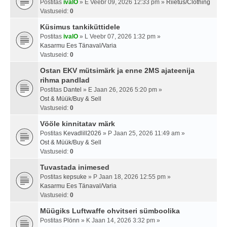
Postitas
ivalO
» E Veebr 09, 2026 12:33 pm »
Riietus/Clothing
Vastuseid:
0
Küsimus tankiküttidele
Postitas
ivalO
» L Veebr 07, 2026 1:32 pm »
Kasarmu Ees Tänaval/Varia
Vastuseid:
0
Ostan EKV mütsimärk ja enne 2MS ajateenija
rihma pandlad
Postitas
Dantel
» E Jaan 26, 2026 5:20 pm »
Ost & Müük/Buy & Sell
Vastuseid:
0
Vööle kinnitatav märk
Postitas
Kevadlill2026
» P Jaan 25, 2026 11:49 am »
Ost & Müük/Buy & Sell
Vastuseid:
0
Tuvastada inimesed
Postitas
kepsuke
» P Jaan 18, 2026 12:55 pm »
Kasarmu Ees Tänaval/Varia
Vastuseid:
0
Müügiks Luftwaffe ohvitseri sümboolika
Postitas
Plönn
» K Jaan 14, 2026 3:32 pm »