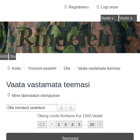
Registreeru
Logi sisse
Vaata vastamata teemasi
Vaata aktiivseid teemasid
KKK
Otsi
Kodu
Foorumi pealeht
Otsi
Vaata vastamata teemasi
Vaata vastamata teemasi
Mine täiendatud otsinguisse
Otsi
Täiendatud Otsing
Otsing Leidis Rohkem Kui 1000 Vastet
1
. Leht
20
-st
1
2
3
4
5
20
Järgmine
…
Teemasid