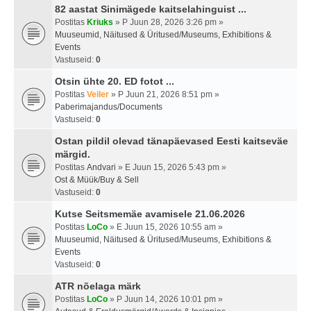
82 aastat Sinimägede kaitselahinguist ...
Postitas
Kriuks
» P Juun 28, 2026 3:26 pm »
Muuseumid, Näitused & Üritused/Museums, Exhibitions &
Events
Vastuseid:
0
Otsin ühte 20. ED fotot ...
Postitas
Veiler
» P Juun 21, 2026 8:51 pm »
Paberimajandus/Documents
Vastuseid:
0
Ostan pildil olevad tänapäevased Eesti kaitseväe
märgid.
Postitas
Andvari
» E Juun 15, 2026 5:43 pm »
Ost & Müük/Buy & Sell
Vastuseid:
0
Kutse Seitsmemäe avamisele 21.06.2026
Postitas
LoCo
» E Juun 15, 2026 10:55 am »
Muuseumid, Näitused & Üritused/Museums, Exhibitions &
Events
Vastuseid:
0
ATR nõelaga märk
Postitas
LoCo
» P Juun 14, 2026 10:01 pm »