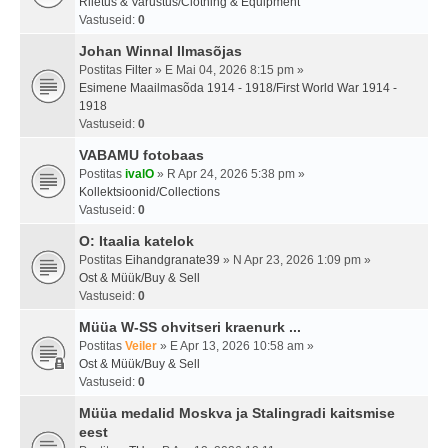
Riietus & Varustus/Clothing & Equipment
Vastuseid:
0
Johan Winnal Ilmasõjas
Postitas
Filter
» E Mai 04, 2026 8:15 pm »
Esimene Maailmasõda 1914 - 1918/First World War 1914 -
1918
Vastuseid:
0
VABAMU fotobaas
Postitas
ivalO
» R Apr 24, 2026 5:38 pm »
Kollektsioonid/Collections
Vastuseid:
0
O: Itaalia katelok
Postitas
Eihandgranate39
» N Apr 23, 2026 1:09 pm »
Ost & Müük/Buy & Sell
Vastuseid:
0
Müüa W-SS ohvitseri kraenurk ...
Postitas
Veiler
» E Apr 13, 2026 10:58 am »
Ost & Müük/Buy & Sell
Vastuseid:
0
Müüa medalid Moskva ja Stalingradi kaitsmise
eest