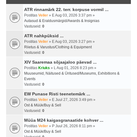
ATR rinnamärk 22. terr. korpuse vormil ...
Postitas
Veiler
» E Aug 03, 2026 3:37 pm »
Autasud & Eraldusmärgid/Awards & Insignias
Vastuseid:
0
ATR nahkpüksid ...
Postitas
Veiler
» E Aug 03, 2026 3:27 pm »
Riietus & Varustus/Clothing & Equipment
Vastuseid:
0
XIV Saaremaa sõjaajaloo päevad ...
Postitas
Kriuks
» L Aug 01, 2026 8:23 pm »
Muuseumid, Näitused & Üritused/Museums, Exhibitions &
Events
Vastuseid:
0
EW Punase Risti teenetemärk ...
Postitas
Veiler
» E Juul 27, 2026 3:49 pm »
Ost & Müük/Buy & Sell
Vastuseid:
0
Müüa M24 kaigasgranaatide kohver ...
Postitas
Veiler
» P Juul 26, 2026 8:11 pm »
Ost & Müük/Buy & Sell