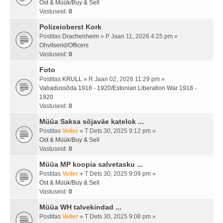
Ost & Müük/Buy & Sell
Vastuseid:
0
Polizeioberst Kork
Postitas
Drachenheim
» P Jaan 11, 2026 4:25 pm »
Ohvitserid/Officers
Vastuseid:
0
Foto
Postitas
KRULL
» R Jaan 02, 2026 11:29 pm »
Vabadussõda 1918 - 1920/Estonian Liberation War 1918 -
1920
Vastuseid:
0
Müüa Saksa sõjaväe katelok ...
Postitas
Veiler
» T Dets 30, 2025 9:12 pm »
Ost & Müük/Buy & Sell
Vastuseid:
0
Müüa MP koopia salvetasku ...
Postitas
Veiler
» T Dets 30, 2025 9:09 pm »
Ost & Müük/Buy & Sell
Vastuseid:
0
Müüa WH talvekindad ...
Postitas
Veiler
» T Dets 30, 2025 9:08 pm »