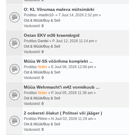
Vastuseid:
0
O: KL Võrumaa maleva mütsimärki
Postitas
-martin10-
» T Juul 14, 2026 2:32 pm »
Ost & Müük/Buy & Sell
Vastuseid:
0
Ostan EKV m36 kraemärgid
Postitas
Dantel
» P Juul 12, 2026 11:14 pm »
Ost & Müük/Buy & Sell
Vastuseid:
0
Müüa W-SS vöörihma komplekt ...
Postitas
Veiler
» E Juul 06, 2026 12:06 pm »
Ost & Müük/Buy & Sell
Vastuseid:
0
Müüa Wehrmacht'i m42 vormikuub ...
Postitas
Veiler
» P Juul 05, 2026 11:36 am »
Ost & Müük/Buy & Sell
Vastuseid:
0
2 oobersti õlakut ( Politsei või jääger )
Postitas
Plönn
» N Juul 02, 2026 11:29 am »
Ost & Müük/Buy & Sell
Vastuseid:
0