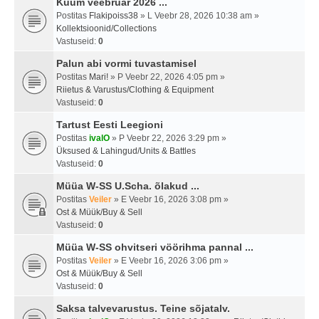
Kuum veebruar 2026 ...
Postitas
Flakipoiss38
» L Veebr 28, 2026 10:38 am »
Kollektsioonid/Collections
Vastuseid:
0
Palun abi vormi tuvastamisel
Postitas
Mari!
» P Veebr 22, 2026 4:05 pm »
Riietus & Varustus/Clothing & Equipment
Vastuseid:
0
Tartust Eesti Leegioni
Postitas
ivalO
» P Veebr 22, 2026 3:29 pm »
Üksused & Lahingud/Units & Battles
Vastuseid:
0
Müüa W-SS U.Scha. õlakud ...
Postitas
Veiler
» E Veebr 16, 2026 3:08 pm »
Ost & Müük/Buy & Sell
Vastuseid:
0
Müüa W-SS ohvitseri vöörihma pannal ...
Postitas
Veiler
» E Veebr 16, 2026 3:06 pm »
Ost & Müük/Buy & Sell
Vastuseid:
0
Saksa talvevarustus. Teine sõjatalv.