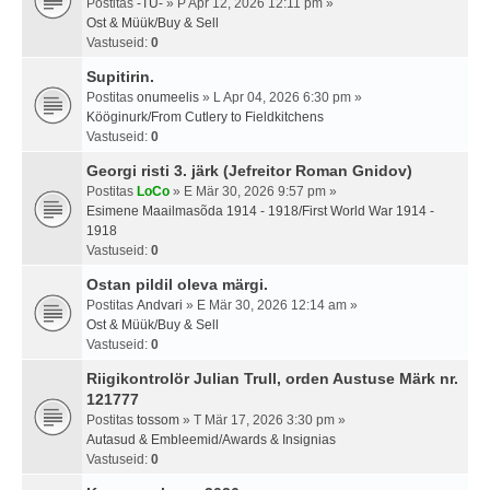
Postitas
-TU-
» P Apr 12, 2026 12:11 pm »
Ost & Müük/Buy & Sell
Vastuseid:
0
Supitirin.
Postitas
onumeelis
» L Apr 04, 2026 6:30 pm »
Kööginurk/From Cutlery to Fieldkitchens
Vastuseid:
0
Georgi risti 3. järk (Jefreitor Roman Gnidov)
Postitas
LoCo
» E Mär 30, 2026 9:57 pm »
Esimene Maailmasõda 1914 - 1918/First World War 1914 -
1918
Vastuseid:
0
Ostan pildil oleva märgi.
Postitas
Andvari
» E Mär 30, 2026 12:14 am »
Ost & Müük/Buy & Sell
Vastuseid:
0
Riigikontrolör Julian Trull, orden Austuse Märk nr.
121777
Postitas
tossom
» T Mär 17, 2026 3:30 pm »
Autasud & Embleemid/Awards & Insignias
Vastuseid:
0