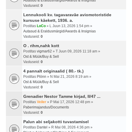
Autasud & Eraldusmärgid/Awards & Insignias
Vastuseid:
0
Lennukooli kv. tagavaraväe aviomotoristide
kursuse käekett, 1936. a.
Postitas
LoCo
» L Juun 13, 2026 1:54 pm »
Autasud & Eraldusmärgid/Awards & Insignias
Vastuseid:
0
O . rihm,nahk kott
Postitas
vigmar62
» T Juun 09, 2026 11:18 am »
Ost & Müük/Buy & Sell
Vastuseid:
0
4 pannalt originaalid ( 80.- tk.)
Postitas
Plönn
» N Mai 21, 2026 8:19 am »
Ost & Müük/Buy & Sell
Vastuseid:
0
Grenadier Nestor Tamme kirjad, II/47 ...
Postitas
Veiler
» P Mai 17, 2026 12:48 pm »
Paberimajandus/Documents
Vastuseid:
0
Palun abi seljakotti tuvastamisel
Postitas
Dantel
» R Mai 08, 2026 4:36 pm »