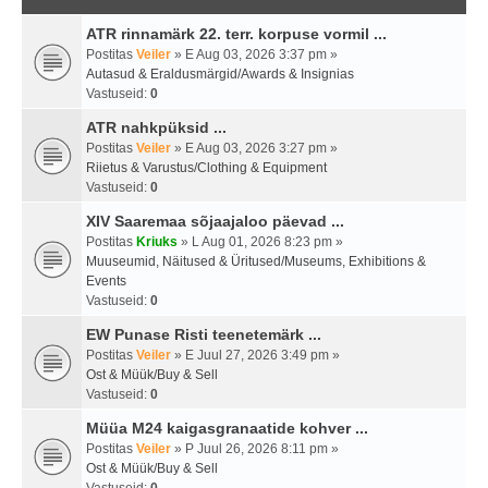
ATR rinnamärk 22. terr. korpuse vormil ...
Postitas
Veiler
» E Aug 03, 2026 3:37 pm »
Autasud & Eraldusmärgid/Awards & Insignias
Vastuseid:
0
ATR nahkpüksid ...
Postitas
Veiler
» E Aug 03, 2026 3:27 pm »
Riietus & Varustus/Clothing & Equipment
Vastuseid:
0
XIV Saaremaa sõjaajaloo päevad ...
Postitas
Kriuks
» L Aug 01, 2026 8:23 pm »
Muuseumid, Näitused & Üritused/Museums, Exhibitions &
Events
Vastuseid:
0
EW Punase Risti teenetemärk ...
Postitas
Veiler
» E Juul 27, 2026 3:49 pm »
Ost & Müük/Buy & Sell
Vastuseid:
0
Müüa M24 kaigasgranaatide kohver ...
Postitas
Veiler
» P Juul 26, 2026 8:11 pm »
Ost & Müük/Buy & Sell