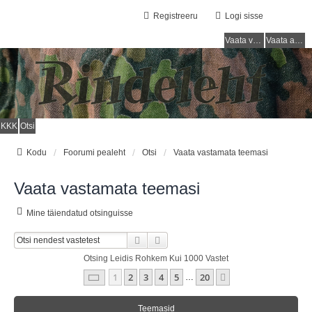
Registreeru
Logi sisse
Vaata vastamata teemasi
Vaata aktiivseid teemasid
KKK
Otsi
Kodu
Foorumi pealeht
Otsi
Vaata vastamata teemasi
Vaata vastamata teemasi
Mine täiendatud otsinguisse
Otsi
Täiendatud Otsing
Otsing Leidis Rohkem Kui 1000 Vastet
1
. Leht
20
-st
1
2
3
4
5
20
Järgmine
…
Teemasid