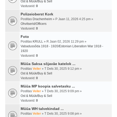
Ost & Müük/Buy & Sell
Vastuseid:
0
Polizeioberst Kork
Postitas
Drachenheim
» P Jaan 11, 2026 4:25 pm »
Ohvitserid/Officers
Vastuseid:
0
Foto
Postitas
KRULL
» R Jaan 02, 2026 11:29 pm »
Vabadussõda 1918 - 1920/Estonian Liberation War 1918 -
1920
Vastuseid:
0
Müüa Saksa sõjaväe katelok ...
Postitas
Veiler
» T Dets 30, 2025 9:12 pm »
Ost & Müük/Buy & Sell
Vastuseid:
0
Müüa MP koopia salvetasku ...
Postitas
Veiler
» T Dets 30, 2025 9:09 pm »
Ost & Müük/Buy & Sell
Vastuseid:
0
Müüa WH talvekindad ...
Postitas
Veiler
» T Dets 30, 2025 9:08 pm »