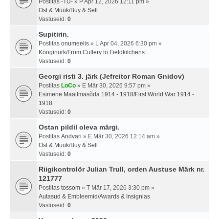
Postitas
-TU-
» P Apr 12, 2026 12:11 pm »
Ost & Müük/Buy & Sell
Vastuseid:
0
Supitirin.
Postitas
onumeelis
» L Apr 04, 2026 6:30 pm »
Kööginurk/From Cutlery to Fieldkitchens
Vastuseid:
0
Georgi risti 3. järk (Jefreitor Roman Gnidov)
Postitas
LoCo
» E Mär 30, 2026 9:57 pm »
Esimene Maailmasõda 1914 - 1918/First World War 1914 -
1918
Vastuseid:
0
Ostan pildil oleva märgi.
Postitas
Andvari
» E Mär 30, 2026 12:14 am »
Ost & Müük/Buy & Sell
Vastuseid:
0
Riigikontrolör Julian Trull, orden Austuse Märk nr.
121777
Postitas
tossom
» T Mär 17, 2026 3:30 pm »
Autasud & Embleemid/Awards & Insignias
Vastuseid:
0