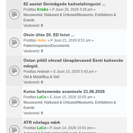
82 aastat Sinimägede kaitselahinguist ...
Postitas
Kriuks
» P Juun 28, 2026 3:26 pm »
Muuseumid, Näitused & Üritused/Museums, Exhibitions &
Events
Vastuseid:
0
Otsin ühte 20. ED fotot ...
Postitas
Veiler
» P Juun 21, 2026 8:51 pm »
Paberimajandus/Documents
Vastuseid:
0
Ostan pildil olevad tänapäevased Eesti kaitseväe
märgid.
Postitas
Andvari
» E Juun 15, 2026 5:43 pm »
Ost & Müük/Buy & Sell
Vastuseid:
0
Kutse Seitsmemäe avamisele 21.06.2026
Postitas
LoCo
» E Juun 15, 2026 10:55 am »
Muuseumid, Näitused & Üritused/Museums, Exhibitions &
Events
Vastuseid:
0
ATR nõelaga märk
Postitas
LoCo
» P Juun 14, 2026 10:01 pm »