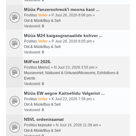
Vastuseid:
0
Müüa Panzerschreck'i moona kast ...
Postitas
Veiler
» P Juul 26, 2026 8:08 pm »
Ost & Müük/Buy & Sell
Vastuseid:
0
Müüa M24 kaigasgranaatide kohver ...
Postitas
Veiler
» P Juul 26, 2026 8:05 pm »
Ost & Müük/Buy & Sell
Vastuseid:
0
MilFest 2026.
Postitas
Meins1
» N Juul 23, 2026 3:55 pm »
Muuseumid, Näitused & Üritused/Museums, Exhibitions &
Events
Vastuseid:
0
Müüa EW aegne Kaitseliidu Valgerist ...
Postitas
Veiler
» K Juul 22, 2026 7:58 pm »
Ost & Müük/Buy & Sell
Vastuseid:
0
NSVL ordeniraamat
Postitas
kepsuke
» N Juul 16, 2026 11:39 am »
Ost & Müük/Buy & Sell