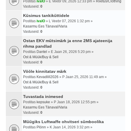
Postitas
ivalO
» E Veebr 09, 2026 12:33 pm »
Riietus/Clothing
Vastuseid:
0
Küsimus tankiküttidele
Postitas
ivalO
» L Veebr 07, 2026 1:32 pm »
Kasarmu Ees Tänaval/Varia
Vastuseid:
0
Ostan EKV mütsimärk ja enne 2MS ajateenija
rihma pandlad
Postitas
Dantel
» E Jaan 26, 2026 5:20 pm »
Ost & Müük/Buy & Sell
Vastuseid:
0
Vööle kinnitatav märk
Postitas
Kevadlill2026
» P Jaan 25, 2026 11:49 am »
Ost & Müük/Buy & Sell
Vastuseid:
0
Tuvastada inimesed
Postitas
kepsuke
» P Jaan 18, 2026 12:55 pm »
Kasarmu Ees Tänaval/Varia
Vastuseid:
0
Müügiks Luftwaffe ohvitseri sümboolika
Postitas
Plönn
» K Jaan 14, 2026 3:32 pm »