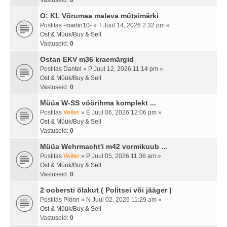
Vastuseid:
0
O: KL Võrumaa maleva mütsimärki
Postitas
-martin10-
» T Juul 14, 2026 2:32 pm »
Ost & Müük/Buy & Sell
Vastuseid:
0
Ostan EKV m36 kraemärgid
Postitas
Dantel
» P Juul 12, 2026 11:14 pm »
Ost & Müük/Buy & Sell
Vastuseid:
0
Müüa W-SS vöörihma komplekt ...
Postitas
Veiler
» E Juul 06, 2026 12:06 pm »
Ost & Müük/Buy & Sell
Vastuseid:
0
Müüa Wehrmacht'i m42 vormikuub ...
Postitas
Veiler
» P Juul 05, 2026 11:36 am »
Ost & Müük/Buy & Sell
Vastuseid:
0
2 oobersti õlakut ( Politsei või jääger )
Postitas
Plönn
» N Juul 02, 2026 11:29 am »
Ost & Müük/Buy & Sell
Vastuseid:
0