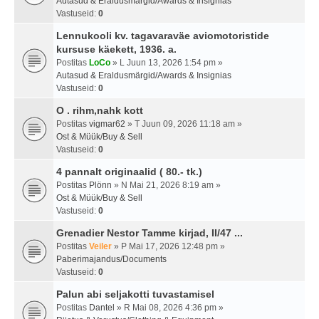
Autasud & Eraldusmärgid/Awards & Insignias
Vastuseid:
0
Lennukooli kv. tagavaraväe aviomotoristide
kursuse käekett, 1936. a.
Postitas
LoCo
» L Juun 13, 2026 1:54 pm »
Autasud & Eraldusmärgid/Awards & Insignias
Vastuseid:
0
O . rihm,nahk kott
Postitas
vigmar62
» T Juun 09, 2026 11:18 am »
Ost & Müük/Buy & Sell
Vastuseid:
0
4 pannalt originaalid ( 80.- tk.)
Postitas
Plönn
» N Mai 21, 2026 8:19 am »
Ost & Müük/Buy & Sell
Vastuseid:
0
Grenadier Nestor Tamme kirjad, II/47 ...
Postitas
Veiler
» P Mai 17, 2026 12:48 pm »
Paberimajandus/Documents
Vastuseid:
0
Palun abi seljakotti tuvastamisel
Postitas
Dantel
» R Mai 08, 2026 4:36 pm »