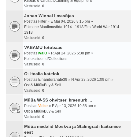
Riietus & Varustus/Clothing & Equipment
Vastuseid:
0
Johan Winnal Ilmasõjas
Postitas
Filter
» E Mai 04, 2026 8:15 pm »
Esimene Maailmasõda 1914 - 1918/First World War 1914 -
1918
Vastuseid:
0
VABAMU fotobaas
Postitas
ivalO
» R Apr 24, 2026 5:38 pm »
Kollektsioonid/Collections
Vastuseid:
0
O: Itaalia katelok
Postitas
Eihandgranate39
» N Apr 23, 2026 1:09 pm »
Ost & Müük/Buy & Sell
Vastuseid:
0
Müüa W-SS ohvitseri kraenurk ...
Postitas
Veiler
» E Apr 13, 2026 10:58 am »
Ost & Müük/Buy & Sell
Vastuseid:
0
Müüa medalid Moskva ja Stalingradi kaitsmise
eest