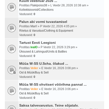
Kuum veebruar 2026 ...
Postitas
Flakipoiss38
» L Veebr 28, 2026 10:38 am »
Kollektsioonid/Collections
Vastuseid:
0
Palun abi vormi tuvastamisel
Postitas
Mari!
» P Veebr 22, 2026 4:05 pm »
Riietus & Varustus/Clothing & Equipment
Vastuseid:
0
Tartust Eesti Leegioni
Postitas
ivalO
» P Veebr 22, 2026 3:29 pm »
Üksused & Lahingud/Units & Battles
Vastuseid:
0
Müüa W-SS U.Scha. õlakud ...
Postitas
Veiler
» E Veebr 16, 2026 3:08 pm »
Ost & Müük/Buy & Sell
Vastuseid:
0
Müüa W-SS ohvitseri vöörihma pannal ...
Postitas
Veiler
» E Veebr 16, 2026 3:06 pm »
Ost & Müük/Buy & Sell
Vastuseid:
0
Saksa talvevarustus. Teine sõjatalv.