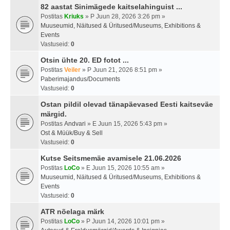
82 aastat Sinimägede kaitselahinguist ...
Postitas
Kriuks
» P Juun 28, 2026 3:26 pm »
Muuseumid, Näitused & Üritused/Museums, Exhibitions &
Events
Vastuseid:
0
Otsin ühte 20. ED fotot ...
Postitas
Veiler
» P Juun 21, 2026 8:51 pm »
Paberimajandus/Documents
Vastuseid:
0
Ostan pildil olevad tänapäevased Eesti kaitseväe
märgid.
Postitas
Andvari
» E Juun 15, 2026 5:43 pm »
Ost & Müük/Buy & Sell
Vastuseid:
0
Kutse Seitsmemäe avamisele 21.06.2026
Postitas
LoCo
» E Juun 15, 2026 10:55 am »
Muuseumid, Näitused & Üritused/Museums, Exhibitions &
Events
Vastuseid:
0
ATR nõelaga märk
Postitas
LoCo
» P Juun 14, 2026 10:01 pm »