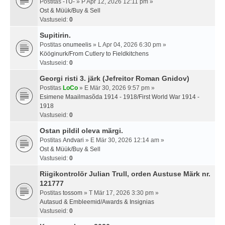
Postitas
-TU-
» P Apr 12, 2026 12:11 pm »
Ost & Müük/Buy & Sell
Vastuseid:
0
Supitirin.
Postitas
onumeelis
» L Apr 04, 2026 6:30 pm »
Kööginurk/From Cutlery to Fieldkitchens
Vastuseid:
0
Georgi risti 3. järk (Jefreitor Roman Gnidov)
Postitas
LoCo
» E Mär 30, 2026 9:57 pm »
Esimene Maailmasõda 1914 - 1918/First World War 1914 -
1918
Vastuseid:
0
Ostan pildil oleva märgi.
Postitas
Andvari
» E Mär 30, 2026 12:14 am »
Ost & Müük/Buy & Sell
Vastuseid:
0
Riigikontrolör Julian Trull, orden Austuse Märk nr.
121777
Postitas
tossom
» T Mär 17, 2026 3:30 pm »
Autasud & Embleemid/Awards & Insignias
Vastuseid:
0