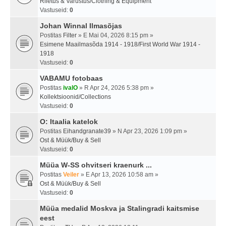
Riietus & Varustus/Clothing & Equipment
Vastuseid:
0
Johan Winnal Ilmasõjas
Postitas
Filter
» E Mai 04, 2026 8:15 pm »
Esimene Maailmasõda 1914 - 1918/First World War 1914 -
1918
Vastuseid:
0
VABAMU fotobaas
Postitas
ivalO
» R Apr 24, 2026 5:38 pm »
Kollektsioonid/Collections
Vastuseid:
0
O: Itaalia katelok
Postitas
Eihandgranate39
» N Apr 23, 2026 1:09 pm »
Ost & Müük/Buy & Sell
Vastuseid:
0
Müüa W-SS ohvitseri kraenurk ...
Postitas
Veiler
» E Apr 13, 2026 10:58 am »
Ost & Müük/Buy & Sell
Vastuseid:
0
Müüa medalid Moskva ja Stalingradi kaitsmise
eest