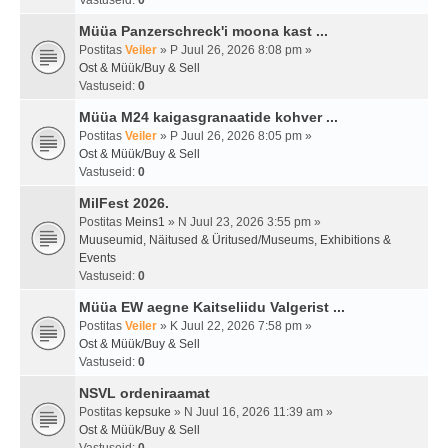
Vastuseid:
0
Müüa Panzerschreck'i moona kast ...
Postitas
Veiler
» P Juul 26, 2026 8:08 pm »
Ost & Müük/Buy & Sell
Vastuseid:
0
Müüa M24 kaigasgranaatide kohver ...
Postitas
Veiler
» P Juul 26, 2026 8:05 pm »
Ost & Müük/Buy & Sell
Vastuseid:
0
MilFest 2026.
Postitas
Meins1
» N Juul 23, 2026 3:55 pm »
Muuseumid, Näitused & Üritused/Museums, Exhibitions &
Events
Vastuseid:
0
Müüa EW aegne Kaitseliidu Valgerist ...
Postitas
Veiler
» K Juul 22, 2026 7:58 pm »
Ost & Müük/Buy & Sell
Vastuseid:
0
NSVL ordeniraamat
Postitas
kepsuke
» N Juul 16, 2026 11:39 am »
Ost & Müük/Buy & Sell