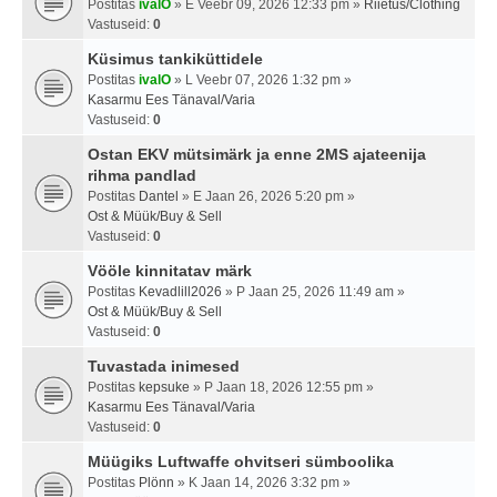
Postitas
ivalO
» E Veebr 09, 2026 12:33 pm »
Riietus/Clothing
Vastuseid:
0
Küsimus tankiküttidele
Postitas
ivalO
» L Veebr 07, 2026 1:32 pm »
Kasarmu Ees Tänaval/Varia
Vastuseid:
0
Ostan EKV mütsimärk ja enne 2MS ajateenija
rihma pandlad
Postitas
Dantel
» E Jaan 26, 2026 5:20 pm »
Ost & Müük/Buy & Sell
Vastuseid:
0
Vööle kinnitatav märk
Postitas
Kevadlill2026
» P Jaan 25, 2026 11:49 am »
Ost & Müük/Buy & Sell
Vastuseid:
0
Tuvastada inimesed
Postitas
kepsuke
» P Jaan 18, 2026 12:55 pm »
Kasarmu Ees Tänaval/Varia
Vastuseid:
0
Müügiks Luftwaffe ohvitseri sümboolika
Postitas
Plönn
» K Jaan 14, 2026 3:32 pm »