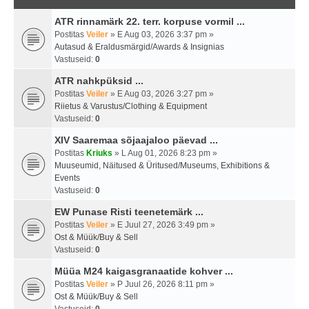
ATR rinnamärk 22. terr. korpuse vormil ...
Postitas
Veiler
» E Aug 03, 2026 3:37 pm »
Autasud & Eraldusmärgid/Awards & Insignias
Vastuseid:
0
ATR nahkpüksid ...
Postitas
Veiler
» E Aug 03, 2026 3:27 pm »
Riietus & Varustus/Clothing & Equipment
Vastuseid:
0
XIV Saaremaa sõjaajaloo päevad ...
Postitas
Kriuks
» L Aug 01, 2026 8:23 pm »
Muuseumid, Näitused & Üritused/Museums, Exhibitions &
Events
Vastuseid:
0
EW Punase Risti teenetemärk ...
Postitas
Veiler
» E Juul 27, 2026 3:49 pm »
Ost & Müük/Buy & Sell
Vastuseid:
0
Müüa M24 kaigasgranaatide kohver ...
Postitas
Veiler
» P Juul 26, 2026 8:11 pm »
Ost & Müük/Buy & Sell