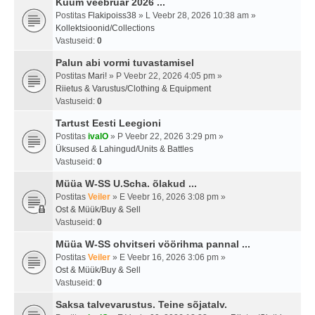
Kuum veebruar 2026 ...
Postitas
Flakipoiss38
» L Veebr 28, 2026 10:38 am »
Kollektsioonid/Collections
Vastuseid:
0
Palun abi vormi tuvastamisel
Postitas
Mari!
» P Veebr 22, 2026 4:05 pm »
Riietus & Varustus/Clothing & Equipment
Vastuseid:
0
Tartust Eesti Leegioni
Postitas
ivalO
» P Veebr 22, 2026 3:29 pm »
Üksused & Lahingud/Units & Battles
Vastuseid:
0
Müüa W-SS U.Scha. õlakud ...
Postitas
Veiler
» E Veebr 16, 2026 3:08 pm »
Ost & Müük/Buy & Sell
Vastuseid:
0
Müüa W-SS ohvitseri vöörihma pannal ...
Postitas
Veiler
» E Veebr 16, 2026 3:06 pm »
Ost & Müük/Buy & Sell
Vastuseid:
0
Saksa talvevarustus. Teine sõjatalv.