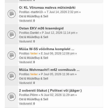
Vastuseid:
0
O: KL Võrumaa maleva mütsimärki
Postitas
-martin10-
» T Juul 14, 2026 2:32 pm »
Ost & Müük/Buy & Sell
Vastuseid:
0
Ostan EKV m36 kraemärgid
Postitas
Dantel
» P Juul 12, 2026 11:14 pm »
Ost & Müük/Buy & Sell
Vastuseid:
0
Müüa W-SS vöörihma komplekt ...
Postitas
Veiler
» E Juul 06, 2026 12:06 pm »
Ost & Müük/Buy & Sell
Vastuseid:
0
Müüa Wehrmacht'i m42 vormikuub ...
Postitas
Veiler
» P Juul 05, 2026 11:36 am »
Ost & Müük/Buy & Sell
Vastuseid:
0
2 oobersti õlakut ( Politsei või jääger )
Postitas
Plönn
» N Juul 02, 2026 11:29 am »
Ost & Müük/Buy & Sell
Vastuseid:
0