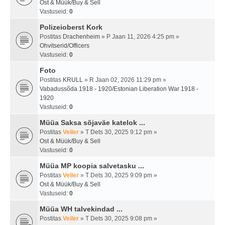
Ost & Müük/Buy & Sell
Vastuseid:
0
Polizeioberst Kork
Postitas
Drachenheim
» P Jaan 11, 2026 4:25 pm »
Ohvitserid/Officers
Vastuseid:
0
Foto
Postitas
KRULL
» R Jaan 02, 2026 11:29 pm »
Vabadussõda 1918 - 1920/Estonian Liberation War 1918 -
1920
Vastuseid:
0
Müüa Saksa sõjaväe katelok ...
Postitas
Veiler
» T Dets 30, 2025 9:12 pm »
Ost & Müük/Buy & Sell
Vastuseid:
0
Müüa MP koopia salvetasku ...
Postitas
Veiler
» T Dets 30, 2025 9:09 pm »
Ost & Müük/Buy & Sell
Vastuseid:
0
Müüa WH talvekindad ...
Postitas
Veiler
» T Dets 30, 2025 9:08 pm »