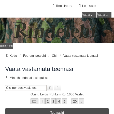
Registreeru
Logi sisse
Vaata vastamata teemasi
Vaata aktiivseid teemasid
KKK
Otsi
Kodu
Foorumi pealeht
Otsi
Vaata vastamata teemasi
Vaata vastamata teemasi
Mine täiendatud otsinguisse
Otsi
Täiendatud Otsing
Otsing Leidis Rohkem Kui 1000 Vastet
1
. Leht
20
-st
1
2
3
4
5
20
Järgmine
…
Teemasid