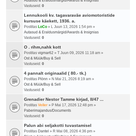
Autasud & Eraldusmärgid/Awards & Insignias
Vastuseid:
0
Lennukooli kv. tagavaraväe aviomotoristide
kursuse käekett, 1936. a.
Postitas
LoCo
» L Juun 13, 2026 1:54 pm »
Autasud & Eraldusmärgid/Awards & Insignias
Vastuseid:
0
O . rihm,nahk kott
Postitas
vigmar62
» T Juun 09, 2026 11:18 am »
Ost & Müük/Buy & Sell
Vastuseid:
0
4 pannalt originaalid ( 80.- tk.)
Postitas
Plönn
» N Mai 21, 2026 8:19 am »
Ost & Müük/Buy & Sell
Vastuseid:
0
Grenadier Nestor Tamme kirjad, II/47 ...
Postitas
Veiler
» P Mai 17, 2026 12:48 pm »
Paberimajandus/Documents
Vastuseid:
0
Palun abi seljakotti tuvastamisel
Postitas
Dantel
» R Mai 08, 2026 4:36 pm »