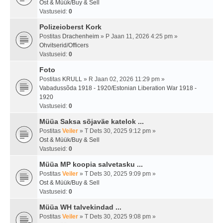
Ost & Müük/Buy & Sell
Vastuseid:
0
Polizeioberst Kork
Postitas
Drachenheim
» P Jaan 11, 2026 4:25 pm »
Ohvitserid/Officers
Vastuseid:
0
Foto
Postitas
KRULL
» R Jaan 02, 2026 11:29 pm »
Vabadussõda 1918 - 1920/Estonian Liberation War 1918 -
1920
Vastuseid:
0
Müüa Saksa sõjaväe katelok ...
Postitas
Veiler
» T Dets 30, 2025 9:12 pm »
Ost & Müük/Buy & Sell
Vastuseid:
0
Müüa MP koopia salvetasku ...
Postitas
Veiler
» T Dets 30, 2025 9:09 pm »
Ost & Müük/Buy & Sell
Vastuseid:
0
Müüa WH talvekindad ...
Postitas
Veiler
» T Dets 30, 2025 9:08 pm »