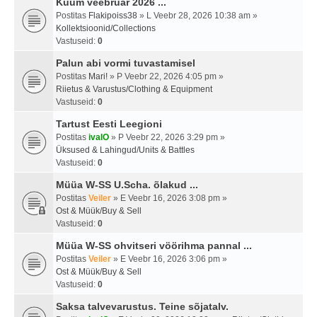
Kuum veebruar 2026 ...
Postitas
Flakipoiss38
» L Veebr 28, 2026 10:38 am »
Kollektsioonid/Collections
Vastuseid:
0
Palun abi vormi tuvastamisel
Postitas
Mari!
» P Veebr 22, 2026 4:05 pm »
Riietus & Varustus/Clothing & Equipment
Vastuseid:
0
Tartust Eesti Leegioni
Postitas
ivalO
» P Veebr 22, 2026 3:29 pm »
Üksused & Lahingud/Units & Battles
Vastuseid:
0
Müüa W-SS U.Scha. õlakud ...
Postitas
Veiler
» E Veebr 16, 2026 3:08 pm »
Ost & Müük/Buy & Sell
Vastuseid:
0
Müüa W-SS ohvitseri vöörihma pannal ...
Postitas
Veiler
» E Veebr 16, 2026 3:06 pm »
Ost & Müük/Buy & Sell
Vastuseid:
0
Saksa talvevarustus. Teine sõjatalv.