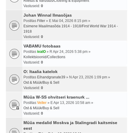
Riietus & Varustus/Clothing & Equipment
Vastuseid:
0
Johan Winnal Ilmasõjas
Postitas
Filter
» E Mai 04, 2026 8:15 pm »
Esimene Maailmasõda 1914 - 1918/First World War 1914 -
1918
Vastuseid:
0
VABAMU fotobaas
Postitas
ivalO
» R Apr 24, 2026 5:38 pm »
Kollektsioonid/Collections
Vastuseid:
0
O: Itaalia katelok
Postitas
Eihandgranate39
» N Apr 23, 2026 1:09 pm »
Ost & Müük/Buy & Sell
Vastuseid:
0
Müüa W-SS ohvitseri kraenurk ...
Postitas
Veiler
» E Apr 13, 2026 10:58 am »
Ost & Müük/Buy & Sell
Vastuseid:
0
Müüa medalid Moskva ja Stalingradi kaitsmise
eest