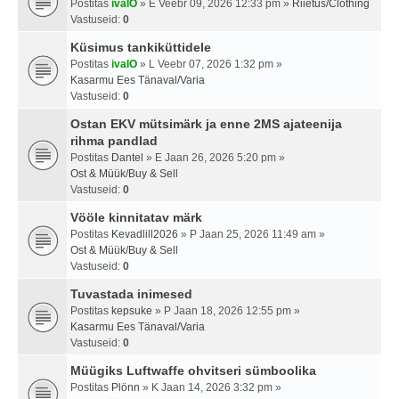
Postitas
ivalO
» E Veebr 09, 2026 12:33 pm »
Riietus/Clothing
Vastuseid:
0
Küsimus tankiküttidele
Postitas
ivalO
» L Veebr 07, 2026 1:32 pm »
Kasarmu Ees Tänaval/Varia
Vastuseid:
0
Ostan EKV mütsimärk ja enne 2MS ajateenija
rihma pandlad
Postitas
Dantel
» E Jaan 26, 2026 5:20 pm »
Ost & Müük/Buy & Sell
Vastuseid:
0
Vööle kinnitatav märk
Postitas
Kevadlill2026
» P Jaan 25, 2026 11:49 am »
Ost & Müük/Buy & Sell
Vastuseid:
0
Tuvastada inimesed
Postitas
kepsuke
» P Jaan 18, 2026 12:55 pm »
Kasarmu Ees Tänaval/Varia
Vastuseid:
0
Müügiks Luftwaffe ohvitseri sümboolika
Postitas
Plönn
» K Jaan 14, 2026 3:32 pm »