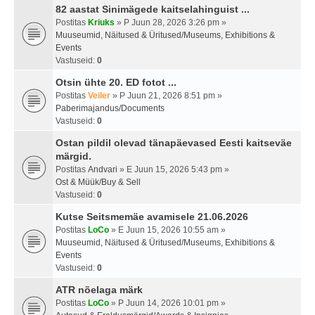
82 aastat Sinimägede kaitselahinguist ...
Postitas
Kriuks
» P Juun 28, 2026 3:26 pm »
Muuseumid, Näitused & Üritused/Museums, Exhibitions &
Events
Vastuseid:
0
Otsin ühte 20. ED fotot ...
Postitas
Veiler
» P Juun 21, 2026 8:51 pm »
Paberimajandus/Documents
Vastuseid:
0
Ostan pildil olevad tänapäevased Eesti kaitseväe
märgid.
Postitas
Andvari
» E Juun 15, 2026 5:43 pm »
Ost & Müük/Buy & Sell
Vastuseid:
0
Kutse Seitsmemäe avamisele 21.06.2026
Postitas
LoCo
» E Juun 15, 2026 10:55 am »
Muuseumid, Näitused & Üritused/Museums, Exhibitions &
Events
Vastuseid:
0
ATR nõelaga märk
Postitas
LoCo
» P Juun 14, 2026 10:01 pm »