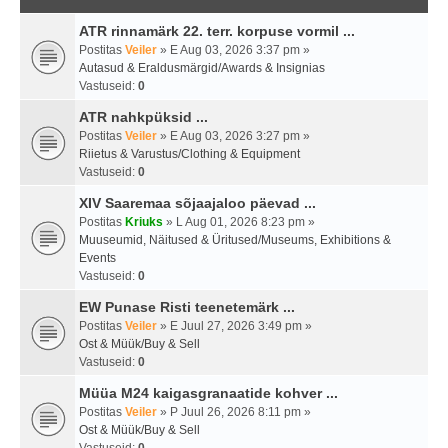
ATR rinnamärk 22. terr. korpuse vormil ...
Postitas
Veiler
» E Aug 03, 2026 3:37 pm »
Autasud & Eraldusmärgid/Awards & Insignias
Vastuseid:
0
ATR nahkpüksid ...
Postitas
Veiler
» E Aug 03, 2026 3:27 pm »
Riietus & Varustus/Clothing & Equipment
Vastuseid:
0
XIV Saaremaa sõjaajaloo päevad ...
Postitas
Kriuks
» L Aug 01, 2026 8:23 pm »
Muuseumid, Näitused & Üritused/Museums, Exhibitions &
Events
Vastuseid:
0
EW Punase Risti teenetemärk ...
Postitas
Veiler
» E Juul 27, 2026 3:49 pm »
Ost & Müük/Buy & Sell
Vastuseid:
0
Müüa M24 kaigasgranaatide kohver ...
Postitas
Veiler
» P Juul 26, 2026 8:11 pm »
Ost & Müük/Buy & Sell