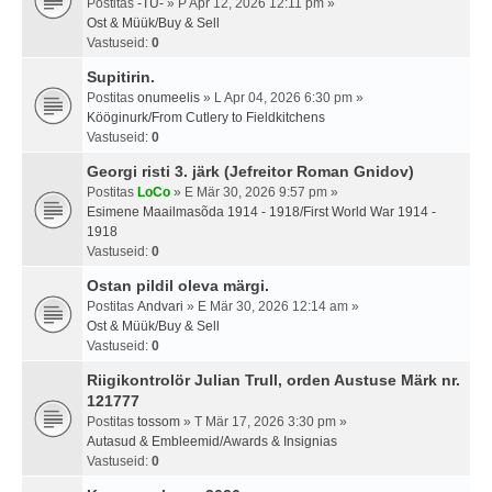
Postitas
-TU-
» P Apr 12, 2026 12:11 pm »
Ost & Müük/Buy & Sell
Vastuseid:
0
Supitirin.
Postitas
onumeelis
» L Apr 04, 2026 6:30 pm »
Kööginurk/From Cutlery to Fieldkitchens
Vastuseid:
0
Georgi risti 3. järk (Jefreitor Roman Gnidov)
Postitas
LoCo
» E Mär 30, 2026 9:57 pm »
Esimene Maailmasõda 1914 - 1918/First World War 1914 -
1918
Vastuseid:
0
Ostan pildil oleva märgi.
Postitas
Andvari
» E Mär 30, 2026 12:14 am »
Ost & Müük/Buy & Sell
Vastuseid:
0
Riigikontrolör Julian Trull, orden Austuse Märk nr.
121777
Postitas
tossom
» T Mär 17, 2026 3:30 pm »
Autasud & Embleemid/Awards & Insignias
Vastuseid:
0