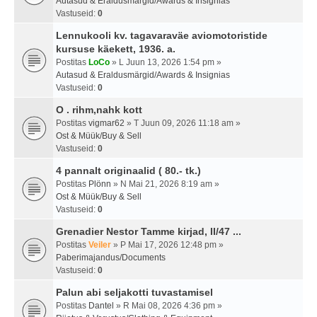
Autasud & Eraldusmärgid/Awards & Insignias
Vastuseid:
0
Lennukooli kv. tagavaraväe aviomotoristide
kursuse käekett, 1936. a.
Postitas
LoCo
» L Juun 13, 2026 1:54 pm »
Autasud & Eraldusmärgid/Awards & Insignias
Vastuseid:
0
O . rihm,nahk kott
Postitas
vigmar62
» T Juun 09, 2026 11:18 am »
Ost & Müük/Buy & Sell
Vastuseid:
0
4 pannalt originaalid ( 80.- tk.)
Postitas
Plönn
» N Mai 21, 2026 8:19 am »
Ost & Müük/Buy & Sell
Vastuseid:
0
Grenadier Nestor Tamme kirjad, II/47 ...
Postitas
Veiler
» P Mai 17, 2026 12:48 pm »
Paberimajandus/Documents
Vastuseid:
0
Palun abi seljakotti tuvastamisel
Postitas
Dantel
» R Mai 08, 2026 4:36 pm »