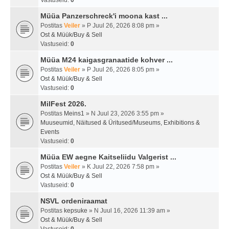
Vastuseid:
0
Müüa Panzerschreck'i moona kast ...
Postitas
Veiler
» P Juul 26, 2026 8:08 pm »
Ost & Müük/Buy & Sell
Vastuseid:
0
Müüa M24 kaigasgranaatide kohver ...
Postitas
Veiler
» P Juul 26, 2026 8:05 pm »
Ost & Müük/Buy & Sell
Vastuseid:
0
MilFest 2026.
Postitas
Meins1
» N Juul 23, 2026 3:55 pm »
Muuseumid, Näitused & Üritused/Museums, Exhibitions &
Events
Vastuseid:
0
Müüa EW aegne Kaitseliidu Valgerist ...
Postitas
Veiler
» K Juul 22, 2026 7:58 pm »
Ost & Müük/Buy & Sell
Vastuseid:
0
NSVL ordeniraamat
Postitas
kepsuke
» N Juul 16, 2026 11:39 am »
Ost & Müük/Buy & Sell