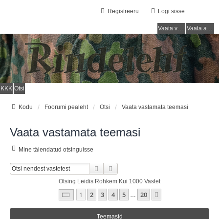
Registreeru
Logi sisse
Vaata vastamata teemasi
Vaata aktiivseid teemasid
KKK
Otsi
Kodu
Foorumi pealeht
Otsi
Vaata vastamata teemasi
Vaata vastamata teemasi
Mine täiendatud otsinguisse
Otsi
Täiendatud Otsing
Otsing Leidis Rohkem Kui 1000 Vastet
1
. Leht
20
-st
1
2
3
4
5
20
Järgmine
…
Teemasid