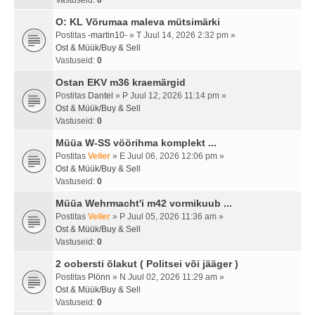
Vastuseid:
0
O: KL Võrumaa maleva mütsimärki
Postitas
-martin10-
» T Juul 14, 2026 2:32 pm »
Ost & Müük/Buy & Sell
Vastuseid:
0
Ostan EKV m36 kraemärgid
Postitas
Dantel
» P Juul 12, 2026 11:14 pm »
Ost & Müük/Buy & Sell
Vastuseid:
0
Müüa W-SS vöörihma komplekt ...
Postitas
Veiler
» E Juul 06, 2026 12:06 pm »
Ost & Müük/Buy & Sell
Vastuseid:
0
Müüa Wehrmacht'i m42 vormikuub ...
Postitas
Veiler
» P Juul 05, 2026 11:36 am »
Ost & Müük/Buy & Sell
Vastuseid:
0
2 oobersti õlakut ( Politsei või jääger )
Postitas
Plönn
» N Juul 02, 2026 11:29 am »
Ost & Müük/Buy & Sell
Vastuseid:
0