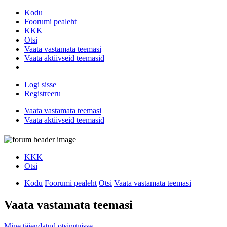
Kodu
Foorumi pealeht
KKK
Otsi
Vaata vastamata teemasi
Vaata aktiivseid teemasid
Logi sisse
Registreeru
Vaata vastamata teemasi
Vaata aktiivseid teemasid
KKK
Otsi
Kodu
Foorumi pealeht
Otsi
Vaata vastamata teemasi
Vaata vastamata teemasi
Mine täiendatud otsinguisse