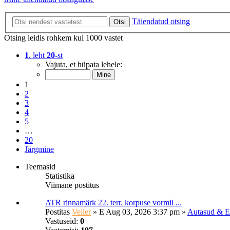
Täiendatud otsing
Otsi
Otsing leidis rohkem kui 1000 vastet
1
. leht
20
-st
Vajuta, et hüpata lehele:
1
2
3
4
5
…
20
Järgmine
Teemasid
Statistika
Viimane postitus
ATR rinnamärk 22. terr. korpuse vormil ...
Postitas
Veiler
»
E Aug 03, 2026 3:37 pm
»
Autasud & E
Vastuseid:
0