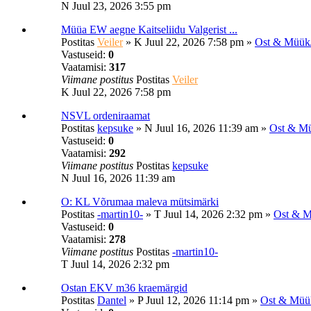
N Juul 23, 2026 3:55 pm
Müüa EW aegne Kaitseliidu Valgerist ...
Postitas
Veiler
»
K Juul 22, 2026 7:58 pm
»
Ost & Müük
Vastuseid:
0
Vaatamisi:
317
Viimane postitus
Postitas
Veiler
K Juul 22, 2026 7:58 pm
NSVL ordeniraamat
Postitas
kepsuke
»
N Juul 16, 2026 11:39 am
»
Ost & Mü
Vastuseid:
0
Vaatamisi:
292
Viimane postitus
Postitas
kepsuke
N Juul 16, 2026 11:39 am
O: KL Võrumaa maleva mütsimärki
Postitas
-martin10-
»
T Juul 14, 2026 2:32 pm
»
Ost & M
Vastuseid:
0
Vaatamisi:
278
Viimane postitus
Postitas
-martin10-
T Juul 14, 2026 2:32 pm
Ostan EKV m36 kraemärgid
Postitas
Dantel
»
P Juul 12, 2026 11:14 pm
»
Ost & Müü