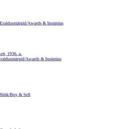
Eraldusmärgid/Awards & Insignias
tt, 1936. a.
raldusmärgid/Awards & Insignias
Müük/Buy & Sell