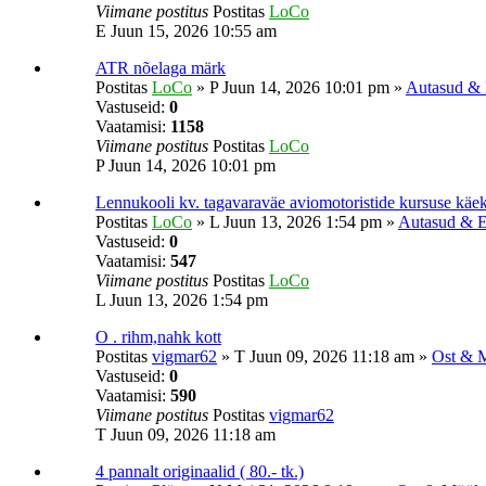
Viimane postitus
Postitas
LoCo
E Juun 15, 2026 10:55 am
ATR nõelaga märk
Postitas
LoCo
»
P Juun 14, 2026 10:01 pm
»
Autasud & 
Vastuseid:
0
Vaatamisi:
1158
Viimane postitus
Postitas
LoCo
P Juun 14, 2026 10:01 pm
Lennukooli kv. tagavaraväe aviomotoristide kursuse käeke
Postitas
LoCo
»
L Juun 13, 2026 1:54 pm
»
Autasud & E
Vastuseid:
0
Vaatamisi:
547
Viimane postitus
Postitas
LoCo
L Juun 13, 2026 1:54 pm
O . rihm,nahk kott
Postitas
vigmar62
»
T Juun 09, 2026 11:18 am
»
Ost & 
Vastuseid:
0
Vaatamisi:
590
Viimane postitus
Postitas
vigmar62
T Juun 09, 2026 11:18 am
4 pannalt originaalid ( 80.- tk.)