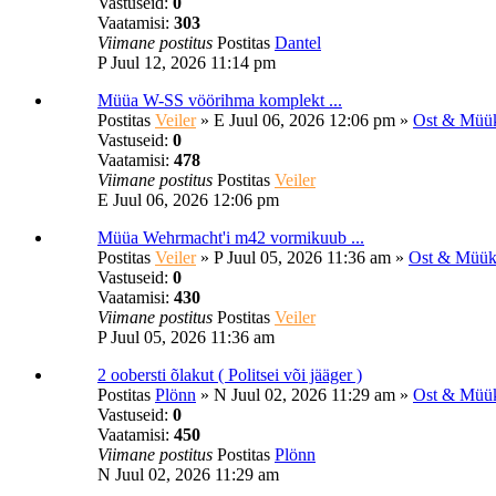
Vastuseid:
0
Vaatamisi:
303
Viimane postitus
Postitas
Dantel
P Juul 12, 2026 11:14 pm
Müüa W-SS vöörihma komplekt ...
Postitas
Veiler
»
E Juul 06, 2026 12:06 pm
»
Ost & Müük
Vastuseid:
0
Vaatamisi:
478
Viimane postitus
Postitas
Veiler
E Juul 06, 2026 12:06 pm
Müüa Wehrmacht'i m42 vormikuub ...
Postitas
Veiler
»
P Juul 05, 2026 11:36 am
»
Ost & Müük
Vastuseid:
0
Vaatamisi:
430
Viimane postitus
Postitas
Veiler
P Juul 05, 2026 11:36 am
2 oobersti õlakut ( Politsei või jääger )
Postitas
Plönn
»
N Juul 02, 2026 11:29 am
»
Ost & Müük
Vastuseid:
0
Vaatamisi:
450
Viimane postitus
Postitas
Plönn
N Juul 02, 2026 11:29 am