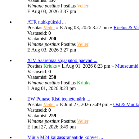
Vaatamisi:
197
Viimane postitus
Postitas
Veiler
E Aug 03, 2026 3:37 pm
ATR nahkpüksid ...
Postitas
Veiler
»
E Aug 03, 2026 3:27 pm
»
Riietus & Va
Vastuseid:
0
Vaatamisi:
200
Viimane postitus
Postitas
Veiler
E Aug 03, 2026 3:27 pm
XIV Saaremaa sõjaajaloo päevad ...
Postitas
Kriuks
»
L Aug 01, 2026 8:23 pm
»
Muuseumid,
Vastuseid:
0
Vaatamisi:
258
Viimane postitus
Postitas
Kriuks
L Aug 01, 2026 8:23 pm
EW Punase Risti teenetemärk ...
Postitas
Veiler
»
E Juul 27, 2026 3:49 pm
»
Ost & Müük/
Vastuseid:
0
Vaatamisi:
259
Viimane postitus
Postitas
Veiler
E Juul 27, 2026 3:49 pm
Müüa M24 kaigasgranaatide kohver ...