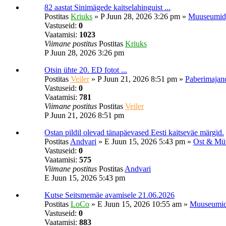
82 aastat Sinimägede kaitselahinguist ...
Postitas
Kriuks
»
P Juun 28, 2026 3:26 pm
»
Muuseumid,
Vastuseid:
0
Vaatamisi:
1023
Viimane postitus
Postitas
Kriuks
P Juun 28, 2026 3:26 pm
Otsin ühte 20. ED fotot ...
Postitas
Veiler
»
P Juun 21, 2026 8:51 pm
»
Paberimajan
Vastuseid:
0
Vaatamisi:
781
Viimane postitus
Postitas
Veiler
P Juun 21, 2026 8:51 pm
Ostan pildil olevad tänapäevased Eesti kaitseväe märgid.
Postitas
Andvari
»
E Juun 15, 2026 5:43 pm
»
Ost & Mü
Vastuseid:
0
Vaatamisi:
575
Viimane postitus
Postitas
Andvari
E Juun 15, 2026 5:43 pm
Kutse Seitsmemäe avamisele 21.06.2026
Postitas
LoCo
»
E Juun 15, 2026 10:55 am
»
Muuseumid,
Vastuseid:
0
Vaatamisi:
883