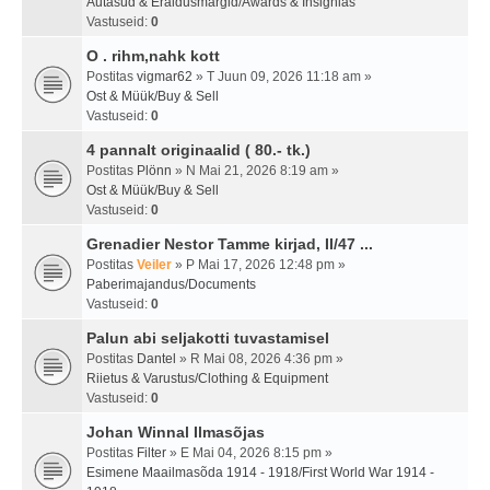
Autasud & Eraldusmärgid/Awards & Insignias
Vastuseid:
0
O . rihm,nahk kott
Postitas
vigmar62
» T Juun 09, 2026 11:18 am »
Ost & Müük/Buy & Sell
Vastuseid:
0
4 pannalt originaalid ( 80.- tk.)
Postitas
Plönn
» N Mai 21, 2026 8:19 am »
Ost & Müük/Buy & Sell
Vastuseid:
0
Grenadier Nestor Tamme kirjad, II/47 ...
Postitas
Veiler
» P Mai 17, 2026 12:48 pm »
Paberimajandus/Documents
Vastuseid:
0
Palun abi seljakotti tuvastamisel
Postitas
Dantel
» R Mai 08, 2026 4:36 pm »
Riietus & Varustus/Clothing & Equipment
Vastuseid:
0
Johan Winnal Ilmasõjas
Postitas
Filter
» E Mai 04, 2026 8:15 pm »
Esimene Maailmasõda 1914 - 1918/First World War 1914 -