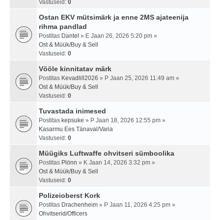
Vastuseid:
0
Ostan EKV mütsimärk ja enne 2MS ajateenija
rihma pandlad
Postitas
Dantel
» E Jaan 26, 2026 5:20 pm »
Ost & Müük/Buy & Sell
Vastuseid:
0
Vööle kinnitatav märk
Postitas
Kevadlill2026
» P Jaan 25, 2026 11:49 am »
Ost & Müük/Buy & Sell
Vastuseid:
0
Tuvastada inimesed
Postitas
kepsuke
» P Jaan 18, 2026 12:55 pm »
Kasarmu Ees Tänaval/Varia
Vastuseid:
0
Müügiks Luftwaffe ohvitseri sümboolika
Postitas
Plönn
» K Jaan 14, 2026 3:32 pm »
Ost & Müük/Buy & Sell
Vastuseid:
0
Polizeioberst Kork
Postitas
Drachenheim
» P Jaan 11, 2026 4:25 pm »
Ohvitserid/Officers