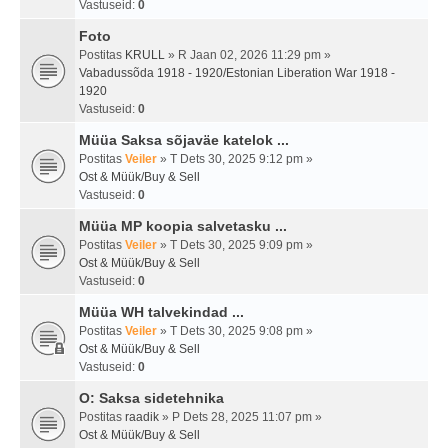
Vastuseid:
0
Foto
Postitas
KRULL
» R Jaan 02, 2026 11:29 pm »
Vabadussõda 1918 - 1920/Estonian Liberation War 1918 -
1920
Vastuseid:
0
Müüa Saksa sõjaväe katelok ...
Postitas
Veiler
» T Dets 30, 2025 9:12 pm »
Ost & Müük/Buy & Sell
Vastuseid:
0
Müüa MP koopia salvetasku ...
Postitas
Veiler
» T Dets 30, 2025 9:09 pm »
Ost & Müük/Buy & Sell
Vastuseid:
0
Müüa WH talvekindad ...
Postitas
Veiler
» T Dets 30, 2025 9:08 pm »
Ost & Müük/Buy & Sell
Vastuseid:
0
O: Saksa sidetehnika
Postitas
raadik
» P Dets 28, 2025 11:07 pm »
Ost & Müük/Buy & Sell