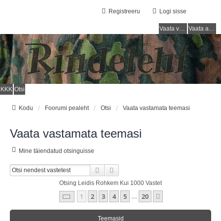
Registreeru
Logi sisse
Vaata vastamata teemasi
Vaata aktiivseid teemasid
KKK
Otsi
Kodu
Foorumi pealeht
Otsi
Vaata vastamata teemasi
Vaata vastamata teemasi
Mine täiendatud otsinguisse
Otsi
Täiendatud Otsing
Otsing Leidis Rohkem Kui 1000 Vastet
1
. Leht
20
-st
1
2
3
4
5
20
Järgmine
…
Teemasid