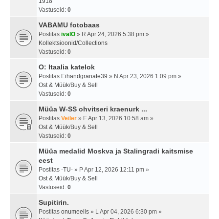
1918
Vastuseid:
0
VABAMU fotobaas
Postitas
ivalO
» R Apr 24, 2026 5:38 pm »
Kollektsioonid/Collections
Vastuseid:
0
O: Itaalia katelok
Postitas
Eihandgranate39
» N Apr 23, 2026 1:09 pm »
Ost & Müük/Buy & Sell
Vastuseid:
0
Müüa W-SS ohvitseri kraenurk ...
Postitas
Veiler
» E Apr 13, 2026 10:58 am »
Ost & Müük/Buy & Sell
Vastuseid:
0
Müüa medalid Moskva ja Stalingradi kaitsmise
eest
Postitas
-TU-
» P Apr 12, 2026 12:11 pm »
Ost & Müük/Buy & Sell
Vastuseid:
0
Supitirin.
Postitas
onumeelis
» L Apr 04, 2026 6:30 pm »