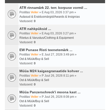
ATR rinnamärk 22. terr. korpuse vormil ...
Postitas
Veiler
» E Aug 03, 2026 3:37 pm »
Autasud & Eraldusmärgid/Awards & Insignias
Vastuseid:
0
ATR nahkpüksid ...
Postitas
Veiler
» E Aug 03, 2026 3:27 pm »
Riietus & Varustus/Clothing & Equipment
Vastuseid:
0
EW Punase Risti teenetemärk ...
Postitas
Veiler
» E Juul 27, 2026 3:49 pm »
Ost & Müük/Buy & Sell
Vastuseid:
0
Müüa M24 kaigasgranaatide kohver ...
Postitas
Veiler
» P Juul 26, 2026 8:11 pm »
Ost & Müük/Buy & Sell
Vastuseid:
0
Müüa Panzerschreck'i moona kast ...
Postitas
Veiler
» P Juul 26, 2026 8:08 pm »
Ost & Müük/Buy & Sell
Vastuseid:
0