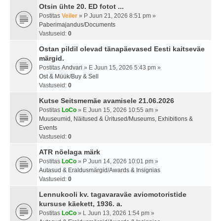
Otsin ühte 20. ED fotot ...
Postitas
Veiler
» P Juun 21, 2026 8:51 pm »
Paberimajandus/Documents
Vastuseid:
0
Ostan pildil olevad tänapäevased Eesti kaitseväe
märgid.
Postitas
Andvari
» E Juun 15, 2026 5:43 pm »
Ost & Müük/Buy & Sell
Vastuseid:
0
Kutse Seitsmemäe avamisele 21.06.2026
Postitas
LoCo
» E Juun 15, 2026 10:55 am »
Muuseumid, Näitused & Üritused/Museums, Exhibitions &
Events
Vastuseid:
0
ATR nõelaga märk
Postitas
LoCo
» P Juun 14, 2026 10:01 pm »
Autasud & Eraldusmärgid/Awards & Insignias
Vastuseid:
0
Lennukooli kv. tagavaraväe aviomotoristide
kursuse käekett, 1936. a.
Postitas
LoCo
» L Juun 13, 2026 1:54 pm »