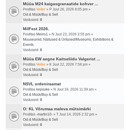
Müüa M24 kaigasgranaatide kohver ...
Postitas
Veiler
» P Juul 26, 2026 8:05 pm »
Ost & Müük/Buy & Sell
Vastuseid:
0
MilFest 2026.
Postitas
Meins1
» N Juul 23, 2026 3:55 pm »
Muuseumid, Näitused & Üritused/Museums, Exhibitions &
Events
Vastuseid:
0
Müüa EW aegne Kaitseliidu Valgerist ...
Postitas
Veiler
» K Juul 22, 2026 7:58 pm »
Ost & Müük/Buy & Sell
Vastuseid:
0
NSVL ordeniraamat
Postitas
kepsuke
» N Juul 16, 2026 11:39 am »
Ost & Müük/Buy & Sell
Vastuseid:
0
O: KL Võrumaa maleva mütsimärki
Postitas
-martin10-
» T Juul 14, 2026 2:32 pm »
Ost & Müük/Buy & Sell
Vastuseid:
0