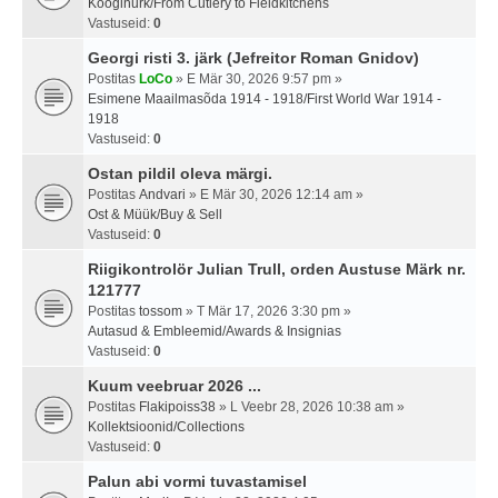
Kööginurk/From Cutlery to Fieldkitchens
Vastuseid:
0
Georgi risti 3. järk (Jefreitor Roman Gnidov)
Postitas
LoCo
» E Mär 30, 2026 9:57 pm »
Esimene Maailmasõda 1914 - 1918/First World War 1914 -
1918
Vastuseid:
0
Ostan pildil oleva märgi.
Postitas
Andvari
» E Mär 30, 2026 12:14 am »
Ost & Müük/Buy & Sell
Vastuseid:
0
Riigikontrolör Julian Trull, orden Austuse Märk nr.
121777
Postitas
tossom
» T Mär 17, 2026 3:30 pm »
Autasud & Embleemid/Awards & Insignias
Vastuseid:
0
Kuum veebruar 2026 ...
Postitas
Flakipoiss38
» L Veebr 28, 2026 10:38 am »
Kollektsioonid/Collections
Vastuseid:
0
Palun abi vormi tuvastamisel