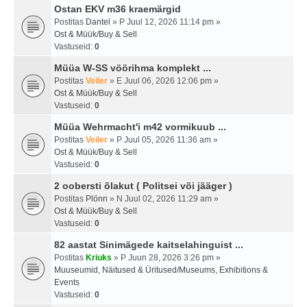
Ostan EKV m36 kraemärgid
Postitas
Dantel
» P Juul 12, 2026 11:14 pm »
Ost & Müük/Buy & Sell
Vastuseid:
0
Müüa W-SS vöörihma komplekt ...
Postitas
Veiler
» E Juul 06, 2026 12:06 pm »
Ost & Müük/Buy & Sell
Vastuseid:
0
Müüa Wehrmacht'i m42 vormikuub ...
Postitas
Veiler
» P Juul 05, 2026 11:36 am »
Ost & Müük/Buy & Sell
Vastuseid:
0
2 oobersti õlakut ( Politsei või jääger )
Postitas
Plönn
» N Juul 02, 2026 11:29 am »
Ost & Müük/Buy & Sell
Vastuseid:
0
82 aastat Sinimägede kaitselahinguist ...
Postitas
Kriuks
» P Juun 28, 2026 3:26 pm »
Muuseumid, Näitused & Üritused/Museums, Exhibitions &
Events
Vastuseid:
0