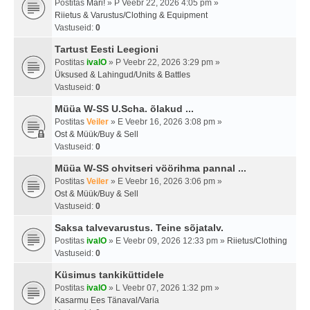
Postitas
Mari!
» P Veebr 22, 2026 4:05 pm »
Riietus & Varustus/Clothing & Equipment
Vastuseid:
0
Tartust Eesti Leegioni
Postitas
ivalO
» P Veebr 22, 2026 3:29 pm »
Üksused & Lahingud/Units & Battles
Vastuseid:
0
Müüa W-SS U.Scha. õlakud ...
Postitas
Veiler
» E Veebr 16, 2026 3:08 pm »
Ost & Müük/Buy & Sell
Vastuseid:
0
Müüa W-SS ohvitseri vöörihma pannal ...
Postitas
Veiler
» E Veebr 16, 2026 3:06 pm »
Ost & Müük/Buy & Sell
Vastuseid:
0
Saksa talvevarustus. Teine sõjatalv.
Postitas
ivalO
» E Veebr 09, 2026 12:33 pm »
Riietus/Clothing
Vastuseid:
0
Küsimus tankiküttidele
Postitas
ivalO
» L Veebr 07, 2026 1:32 pm »
Kasarmu Ees Tänaval/Varia