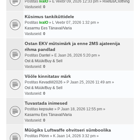
Postitas
ivalO
» E Veebr 09, 2026 12:33 pm »
Riietus/Clothing
Vastuseid:
0
Küsimus tankiküttidele
Postitas
ivalO
» L Veebr 07, 2026 1:32 pm »
Kasarmu Ees Tänaval/Varia
Vastuseid:
0
Ostan EKV mütsimärk ja enne 2MS ajateenija
rihma pandlad
Postitas
Dantel
» E Jaan 26, 2026 5:20 pm »
Ost & Müük/Buy & Sell
Vastuseid:
0
Vööle kinnitatav märk
Postitas
Kevadlill2026
» P Jaan 25, 2026 11:49 am »
Ost & Müük/Buy & Sell
Vastuseid:
0
Tuvastada inimesed
Postitas
kepsuke
» P Jaan 18, 2026 12:55 pm »
Kasarmu Ees Tänaval/Varia
Vastuseid:
0
Müügiks Luftwaffe ohvitseri sümboolika
Postitas
Plönn
» K Jaan 14, 2026 3:32 pm »