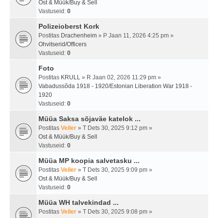
Ost & Müük/Buy & Sell
Vastuseid:
0
Polizeioberst Kork
Postitas
Drachenheim
» P Jaan 11, 2026 4:25 pm »
Ohvitserid/Officers
Vastuseid:
0
Foto
Postitas
KRULL
» R Jaan 02, 2026 11:29 pm »
Vabadussõda 1918 - 1920/Estonian Liberation War 1918 -
1920
Vastuseid:
0
Müüa Saksa sõjaväe katelok ...
Postitas
Veiler
» T Dets 30, 2025 9:12 pm »
Ost & Müük/Buy & Sell
Vastuseid:
0
Müüa MP koopia salvetasku ...
Postitas
Veiler
» T Dets 30, 2025 9:09 pm »
Ost & Müük/Buy & Sell
Vastuseid:
0
Müüa WH talvekindad ...
Postitas
Veiler
» T Dets 30, 2025 9:08 pm »