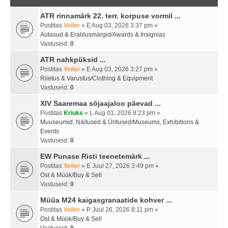
ATR rinnamärk 22. terr. korpuse vormil ...
Postitas
Veiler
» E Aug 03, 2026 3:37 pm »
Autasud & Eraldusmärgid/Awards & Insignias
Vastuseid:
0
ATR nahkpüksid ...
Postitas
Veiler
» E Aug 03, 2026 3:27 pm »
Riietus & Varustus/Clothing & Equipment
Vastuseid:
0
XIV Saaremaa sõjaajaloo päevad ...
Postitas
Kriuks
» L Aug 01, 2026 8:23 pm »
Muuseumid, Näitused & Üritused/Museums, Exhibitions &
Events
Vastuseid:
0
EW Punase Risti teenetemärk ...
Postitas
Veiler
» E Juul 27, 2026 3:49 pm »
Ost & Müük/Buy & Sell
Vastuseid:
0
Müüa M24 kaigasgranaatide kohver ...
Postitas
Veiler
» P Juul 26, 2026 8:11 pm »
Ost & Müük/Buy & Sell