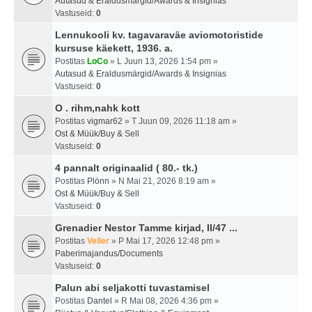
Autasud & Eraldusmärgid/Awards & Insignias
Vastuseid:
0
Lennukooli kv. tagavaraväe aviomotoristide
kursuse käekett, 1936. a.
Postitas
LoCo
» L Juun 13, 2026 1:54 pm »
Autasud & Eraldusmärgid/Awards & Insignias
Vastuseid:
0
O . rihm,nahk kott
Postitas
vigmar62
» T Juun 09, 2026 11:18 am »
Ost & Müük/Buy & Sell
Vastuseid:
0
4 pannalt originaalid ( 80.- tk.)
Postitas
Plönn
» N Mai 21, 2026 8:19 am »
Ost & Müük/Buy & Sell
Vastuseid:
0
Grenadier Nestor Tamme kirjad, II/47 ...
Postitas
Veiler
» P Mai 17, 2026 12:48 pm »
Paberimajandus/Documents
Vastuseid:
0
Palun abi seljakotti tuvastamisel
Postitas
Dantel
» R Mai 08, 2026 4:36 pm »