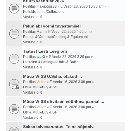
Kuum veebruar 2026 ...
Postitas
Flakipoiss38
» L Veebr 28, 2026 10:38 am »
Kollektsioonid/Collections
Vastuseid:
0
Palun abi vormi tuvastamisel
Postitas
Mari!
» P Veebr 22, 2026 4:05 pm »
Riietus & Varustus/Clothing & Equipment
Vastuseid:
0
Tartust Eesti Leegioni
Postitas
ivalO
» P Veebr 22, 2026 3:29 pm »
Üksused & Lahingud/Units & Battles
Vastuseid:
0
Müüa W-SS U.Scha. õlakud ...
Postitas
Veiler
» E Veebr 16, 2026 3:08 pm »
Ost & Müük/Buy & Sell
Vastuseid:
0
Müüa W-SS ohvitseri vöörihma pannal ...
Postitas
Veiler
» E Veebr 16, 2026 3:06 pm »
Ost & Müük/Buy & Sell
Vastuseid:
0
Saksa talvevarustus. Teine sõjatalv.