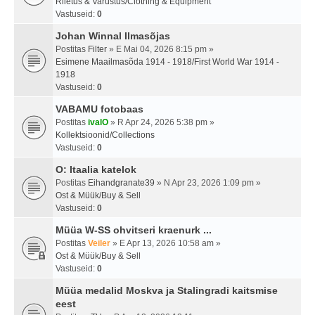
Riietus & Varustus/Clothing & Equipment
Vastuseid:
0
Johan Winnal Ilmasõjas
Postitas
Filter
» E Mai 04, 2026 8:15 pm »
Esimene Maailmasõda 1914 - 1918/First World War 1914 -
1918
Vastuseid:
0
VABAMU fotobaas
Postitas
ivalO
» R Apr 24, 2026 5:38 pm »
Kollektsioonid/Collections
Vastuseid:
0
O: Itaalia katelok
Postitas
Eihandgranate39
» N Apr 23, 2026 1:09 pm »
Ost & Müük/Buy & Sell
Vastuseid:
0
Müüa W-SS ohvitseri kraenurk ...
Postitas
Veiler
» E Apr 13, 2026 10:58 am »
Ost & Müük/Buy & Sell
Vastuseid:
0
Müüa medalid Moskva ja Stalingradi kaitsmise
eest