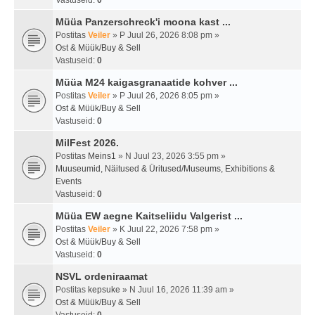
Vastuseid:
0
Müüa Panzerschreck'i moona kast ...
Postitas
Veiler
» P Juul 26, 2026 8:08 pm »
Ost & Müük/Buy & Sell
Vastuseid:
0
Müüa M24 kaigasgranaatide kohver ...
Postitas
Veiler
» P Juul 26, 2026 8:05 pm »
Ost & Müük/Buy & Sell
Vastuseid:
0
MilFest 2026.
Postitas
Meins1
» N Juul 23, 2026 3:55 pm »
Muuseumid, Näitused & Üritused/Museums, Exhibitions &
Events
Vastuseid:
0
Müüa EW aegne Kaitseliidu Valgerist ...
Postitas
Veiler
» K Juul 22, 2026 7:58 pm »
Ost & Müük/Buy & Sell
Vastuseid:
0
NSVL ordeniraamat
Postitas
kepsuke
» N Juul 16, 2026 11:39 am »
Ost & Müük/Buy & Sell