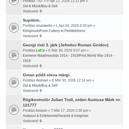
Postitas
-TU-
» P Apr 12, 2026 12:11 pm »
Ost & Müük/Buy & Sell
Vastuseid:
0
Supitirin.
Postitas
onumeelis
» L Apr 04, 2026 6:30 pm »
Kööginurk/From Cutlery to Fieldkitchens
Vastuseid:
0
Georgi risti 3. järk (Jefreitor Roman Gnidov)
Postitas
LoCo
» E Mär 30, 2026 9:57 pm »
Esimene Maailmasõda 1914 - 1918/First World War 1914 -
1918
Vastuseid:
0
Ostan pildil oleva märgi.
Postitas
Andvari
» E Mär 30, 2026 12:14 am »
Ost & Müük/Buy & Sell
Vastuseid:
0
Riigikontrolör Julian Trull, orden Austuse Märk nr.
121777
Postitas
tossom
» T Mär 17, 2026 3:30 pm »
Autasud & Embleemid/Awards & Insignias
Vastuseid:
0