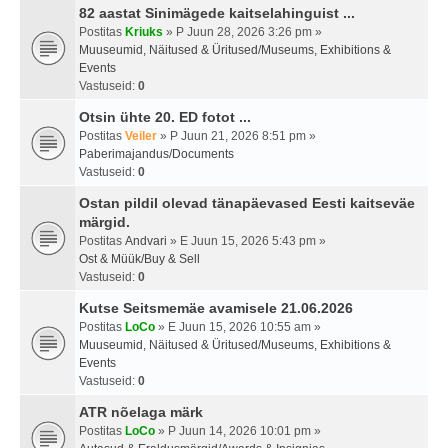
82 aastat Sinimägede kaitselahinguist ...
Postitas
Kriuks
» P Juun 28, 2026 3:26 pm »
Muuseumid, Näitused & Üritused/Museums, Exhibitions &
Events
Vastuseid:
0
Otsin ühte 20. ED fotot ...
Postitas
Veiler
» P Juun 21, 2026 8:51 pm »
Paberimajandus/Documents
Vastuseid:
0
Ostan pildil olevad tänapäevased Eesti kaitseväe
märgid.
Postitas
Andvari
» E Juun 15, 2026 5:43 pm »
Ost & Müük/Buy & Sell
Vastuseid:
0
Kutse Seitsmemäe avamisele 21.06.2026
Postitas
LoCo
» E Juun 15, 2026 10:55 am »
Muuseumid, Näitused & Üritused/Museums, Exhibitions &
Events
Vastuseid:
0
ATR nõelaga märk
Postitas
LoCo
» P Juun 14, 2026 10:01 pm »