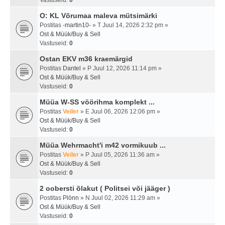
Vastuseid:
0
O: KL Võrumaa maleva mütsimärki
Postitas
-martin10-
» T Juul 14, 2026 2:32 pm »
Ost & Müük/Buy & Sell
Vastuseid:
0
Ostan EKV m36 kraemärgid
Postitas
Dantel
» P Juul 12, 2026 11:14 pm »
Ost & Müük/Buy & Sell
Vastuseid:
0
Müüa W-SS vöörihma komplekt ...
Postitas
Veiler
» E Juul 06, 2026 12:06 pm »
Ost & Müük/Buy & Sell
Vastuseid:
0
Müüa Wehrmacht'i m42 vormikuub ...
Postitas
Veiler
» P Juul 05, 2026 11:36 am »
Ost & Müük/Buy & Sell
Vastuseid:
0
2 oobersti õlakut ( Politsei või jääger )
Postitas
Plönn
» N Juul 02, 2026 11:29 am »
Ost & Müük/Buy & Sell
Vastuseid:
0