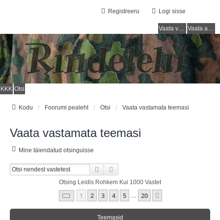
Registreeru
Logi sisse
Vaata vastamata teemasi
Vaata aktiivseid teemasid
KKK
Otsi
Kodu
Foorumi pealeht
Otsi
Vaata vastamata teemasi
Vaata vastamata teemasi
Mine täiendatud otsinguisse
Otsi
Täiendatud Otsing
Otsing Leidis Rohkem Kui 1000 Vastet
1
. Leht
20
-st
1
2
3
4
5
20
Järgmine
…
Teemasid