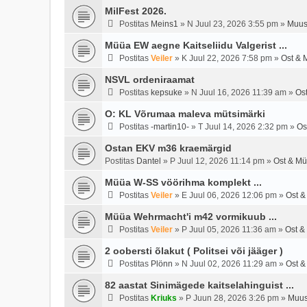
MilFest 2026.
Postitas
Meins1
»
N Juul 23, 2026 3:55 pm
»
Muus
Müüa EW aegne Kaitseliidu Valgerist ...
Postitas
Veiler
»
K Juul 22, 2026 7:58 pm
»
Ost & 
NSVL ordeniraamat
Postitas
kepsuke
»
N Juul 16, 2026 11:39 am
»
Os
O: KL Võrumaa maleva mütsimärki
Postitas
-martin10-
»
T Juul 14, 2026 2:32 pm
»
Os
Ostan EKV m36 kraemärgid
Postitas
Dantel
»
P Juul 12, 2026 11:14 pm
»
Ost & Mü
Müüa W-SS vöörihma komplekt ...
Postitas
Veiler
»
E Juul 06, 2026 12:06 pm
»
Ost &
Müüa Wehrmacht'i m42 vormikuub ...
Postitas
Veiler
»
P Juul 05, 2026 11:36 am
»
Ost &
2 oobersti õlakut ( Politsei või jääger )
Postitas
Plönn
»
N Juul 02, 2026 11:29 am
»
Ost &
82 aastat Sinimägede kaitselahinguist ...
Postitas
Kriuks
»
P Juun 28, 2026 3:26 pm
»
Muus