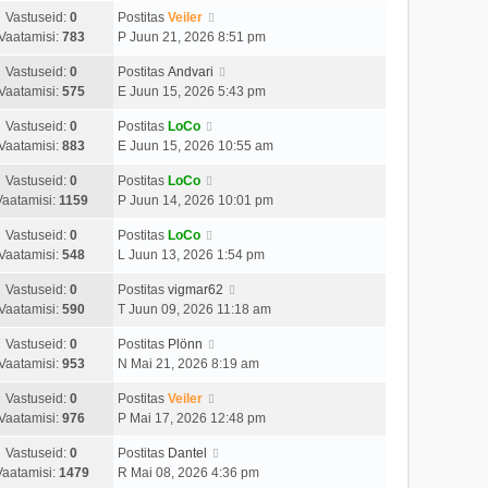
Vastuseid:
0
Postitas
Veiler
Vaatamisi:
783
P Juun 21, 2026 8:51 pm
Vastuseid:
0
Postitas
Andvari
Vaatamisi:
575
E Juun 15, 2026 5:43 pm
Vastuseid:
0
Postitas
LoCo
Vaatamisi:
883
E Juun 15, 2026 10:55 am
Vastuseid:
0
Postitas
LoCo
Vaatamisi:
1159
P Juun 14, 2026 10:01 pm
Vastuseid:
0
Postitas
LoCo
Vaatamisi:
548
L Juun 13, 2026 1:54 pm
Vastuseid:
0
Postitas
vigmar62
Vaatamisi:
590
T Juun 09, 2026 11:18 am
Vastuseid:
0
Postitas
Plönn
Vaatamisi:
953
N Mai 21, 2026 8:19 am
Vastuseid:
0
Postitas
Veiler
Vaatamisi:
976
P Mai 17, 2026 12:48 pm
Vastuseid:
0
Postitas
Dantel
Vaatamisi:
1479
R Mai 08, 2026 4:36 pm