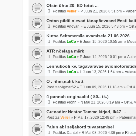
Otsin ühte 20. ED fotot ...
Postitas
Veiler
»
P Juun 21, 2026 8:51 pm
»
Paber
Ostan pildil olevad tänapäevased Eesti kai
Postitas
Andvari
»
E Juun 15, 2026 5:43 pm
»
Ost 
Kutse Seitsmemäe avamisele 21.06.2026
Postitas
LoCo
»
E Juun 15, 2026 10:55 am
»
Muus
ATR nõelaga märk
Postitas
LoCo
»
P Juun 14, 2026 10:01 pm
»
Auta
Lennukooli kv. tagavaraväe aviomotoristide
Postitas
LoCo
»
L Juun 13, 2026 1:54 pm
»
Autasu
O . rihm,nahk kott
Postitas
vigmar62
»
T Juun 09, 2026 11:18 am
»
Ost &
4 pannalt originaalid ( 80.- tk.)
Postitas
Plönn
»
N Mai 21, 2026 8:19 am
»
Ost & 
Grenadier Nestor Tamme kirjad, II/47 ...
Postitas
Veiler
»
P Mai 17, 2026 12:48 pm
»
Paberima
Palun abi seljakotti tuvastamisel
Postitas
Dantel
»
R Mai 08, 2026 4:36 pm
»
Riietu