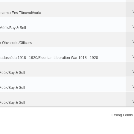
sarmu Ees Tänaval/Varia
 Müük/Buy & Sell
»
Ohvitserid/Officers
adussõda 1918 - 1920/Estonian Liberation War 1918 - 1920
Müük/Buy & Sell
Müük/Buy & Sell
Müük/Buy & Sell
Otsing Leidi