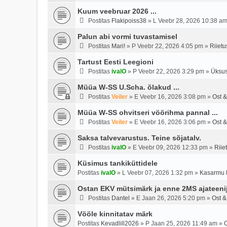
Kuum veebruar 2026 ...
Postitas
Flakipoiss38
»
L Veebr 28, 2026 10:38 a
Palun abi vormi tuvastamisel
Postitas
Mari!
»
P Veebr 22, 2026 4:05 pm
»
Riietu
Tartust Eesti Leegioni
Postitas
ivalO
»
P Veebr 22, 2026 3:29 pm
»
Üksus
Müüa W-SS U.Scha. õlakud ...
Postitas
Veiler
»
E Veebr 16, 2026 3:08 pm
»
Ost &
Müüa W-SS ohvitseri vöörihma pannal ...
Postitas
Veiler
»
E Veebr 16, 2026 3:06 pm
»
Ost &
Saksa talvevarustus. Teine sõjatalv.
Postitas
ivalO
»
E Veebr 09, 2026 12:33 pm
»
Riie
Küsimus tankiküttidele
Postitas
ivalO
»
L Veebr 07, 2026 1:32 pm
»
Kasarmu 
Ostan EKV mütsimärk ja enne 2MS ajateeni
Postitas
Dantel
»
E Jaan 26, 2026 5:20 pm
»
Ost &
Vööle kinnitatav märk
Postitas
Kevadlill2026
»
P Jaan 25, 2026 11:49 am
»
O