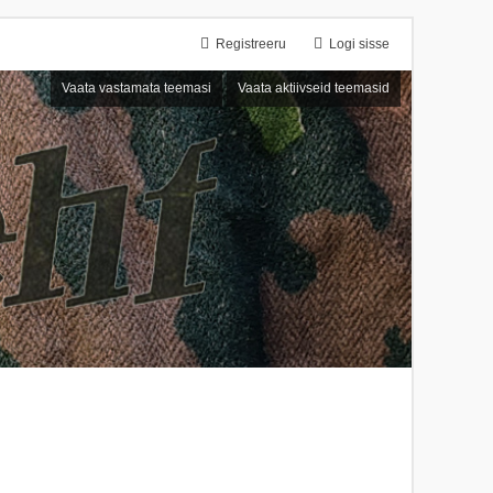
Registreeru
Logi sisse
Vaata vastamata teemasi
Vaata aktiivseid teemasid