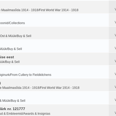
 Maailmasõda 1914 - 1918/First World War 1914 - 1918
ioonid/Collections
Ost & Müük/Buy & Sell
Müük/Buy & Sell
ise eest
üük/Buy & Sell
ginurk/From Cutlery to Fieldkitchens
)
 Maailmasõda 1914 - 1918/First World War 1914 - 1918
 & Müük/Buy & Sell
Märk nr. 121777
ud & Embleemid/Awards & Insignias