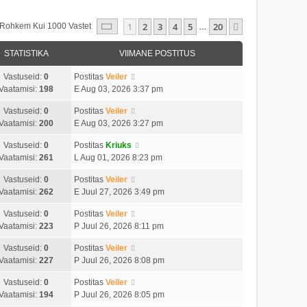
1
. Leht
20
-st
1
2
3
4
5
20
Järgmine
s Rohkem Kui 1000 Vastet
…
STATISTIKA
VIIMANE POSTITUS
Vastuseid:
0
Postitas
Veiler
Vaatamisi:
198
E Aug 03, 2026 3:37 pm
Vastuseid:
0
Postitas
Veiler
Vaatamisi:
200
E Aug 03, 2026 3:27 pm
Vastuseid:
0
Postitas
Kriuks
Vaatamisi:
261
L Aug 01, 2026 8:23 pm
Vastuseid:
0
Postitas
Veiler
Vaatamisi:
262
E Juul 27, 2026 3:49 pm
Vastuseid:
0
Postitas
Veiler
Vaatamisi:
223
P Juul 26, 2026 8:11 pm
Vastuseid:
0
Postitas
Veiler
Vaatamisi:
227
P Juul 26, 2026 8:08 pm
Vastuseid:
0
Postitas
Veiler
Vaatamisi:
194
P Juul 26, 2026 8:05 pm