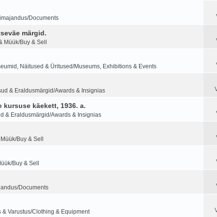
imajandus/Documents
tseväe märgid.
& Müük/Buy & Sell
eumid, Näitused & Üritused/Museums, Exhibitions & Events
sud & Eraldusmärgid/Awards & Insignias
 kursuse käekett, 1936. a.
d & Eraldusmärgid/Awards & Insignias
 Müük/Buy & Sell
Müük/Buy & Sell
jandus/Documents
s & Varustus/Clothing & Equipment