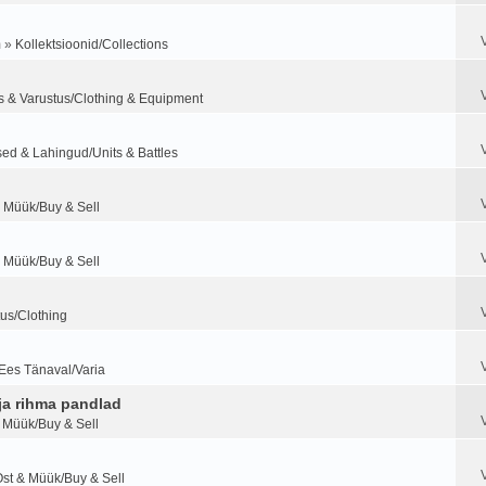
m
»
Kollektsioonid/Collections
s & Varustus/Clothing & Equipment
ed & Lahingud/Units & Battles
 Müük/Buy & Sell
 Müük/Buy & Sell
tus/Clothing
Ees Tänaval/Varia
ja rihma pandlad
 Müük/Buy & Sell
st & Müük/Buy & Sell