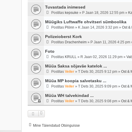
Tuvastada inimesed
Postitas
kepsuke
»
P Jaan 18, 2026 12:55 pm
»
Ka
Müügiks Luftwaffe ohvitseri sümboolika
Postitas
Plönn
»
K Jaan 14, 2026 3:32 pm
»
Ost &
Polizeioberst Kork
Postitas
Drachenheim
»
P Jaan 11, 2026 4:25 pm
Foto
Postitas
KRULL
»
R Jaan 02, 2026 11:29 pm
»
Vab
Müüa Saksa sõjaväe katelok ...
Postitas
Veiler
»
T Dets 30, 2025 9:12 pm
»
Ost & 
Müüa MP koopia salvetasku ...
Postitas
Veiler
»
T Dets 30, 2025 9:09 pm
»
Ost & 
Müüa WH talvekindad ...
Postitas
Veiler
»
T Dets 30, 2025 9:08 pm
»
Ost & 
Mine Täiendatud Otsinguisse