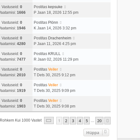
Vastuseid:
0
Postitas
kepsuke
Vaatamisi:
1666
P Jaan 18, 2026 12:55 pm
Vastuseid:
0
Postitas
Plönn
Vaatamisi:
1946
K Jaan 14, 2026 3:32 pm
Vastuseid:
0
Postitas
Drachenheim
Vaatamisi:
4280
P Jaan 11, 2026 4:25 pm
Vastuseid:
0
Postitas
KRULL
Vaatamisi:
7477
R Jaan 02, 2026 11:29 pm
Vastuseid:
0
Postitas
Veiler
Vaatamisi:
2010
T Dets 30, 2025 9:12 pm
Vastuseid:
0
Postitas
Veiler
Vaatamisi:
1919
T Dets 30, 2025 9:09 pm
Vastuseid:
0
Postitas
Veiler
Vaatamisi:
1903
T Dets 30, 2025 9:08 pm
1
. Leht
20
-st
1
2
3
4
5
20
Järgmine
s Rohkem Kui 1000 Vastet
…
Hüppa