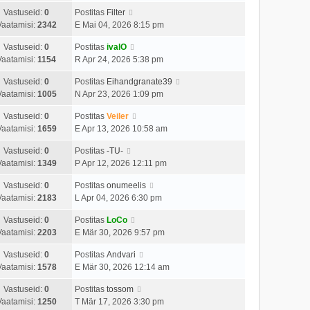
Vastuseid:
0
Postitas
Filter
Vaatamisi:
2342
E Mai 04, 2026 8:15 pm
Vastuseid:
0
Postitas
ivalO
Vaatamisi:
1154
R Apr 24, 2026 5:38 pm
Vastuseid:
0
Postitas
Eihandgranate39
Vaatamisi:
1005
N Apr 23, 2026 1:09 pm
Vastuseid:
0
Postitas
Veiler
Vaatamisi:
1659
E Apr 13, 2026 10:58 am
Vastuseid:
0
Postitas
-TU-
Vaatamisi:
1349
P Apr 12, 2026 12:11 pm
Vastuseid:
0
Postitas
onumeelis
Vaatamisi:
2183
L Apr 04, 2026 6:30 pm
Vastuseid:
0
Postitas
LoCo
Vaatamisi:
2203
E Mär 30, 2026 9:57 pm
Vastuseid:
0
Postitas
Andvari
Vaatamisi:
1578
E Mär 30, 2026 12:14 am
Vastuseid:
0
Postitas
tossom
Vaatamisi:
1250
T Mär 17, 2026 3:30 pm