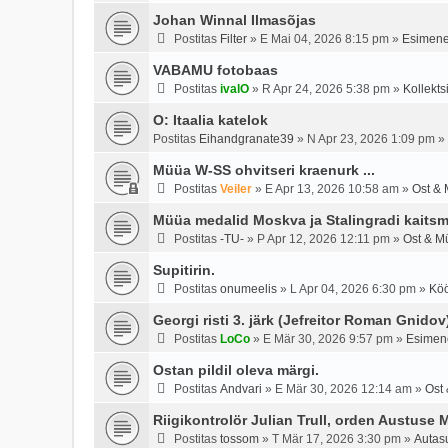
Johan Winnal Ilmasõjas
Postitas
Filter
»
E Mai 04, 2026 8:15 pm
»
Esimene
VABAMU fotobaas
Postitas
ivalO
»
R Apr 24, 2026 5:38 pm
»
Kollekts
O: Itaalia katelok
Postitas
Eihandgranate39
»
N Apr 23, 2026 1:09 pm
»
Müüa W-SS ohvitseri kraenurk ...
Postitas
Veiler
»
E Apr 13, 2026 10:58 am
»
Ost & 
Müüa medalid Moskva ja Stalingradi kaitsm
Postitas
-TU-
»
P Apr 12, 2026 12:11 pm
»
Ost & M
Supitirin.
Postitas
onumeelis
»
L Apr 04, 2026 6:30 pm
»
Köö
Georgi risti 3. järk (Jefreitor Roman Gnidov
Postitas
LoCo
»
E Mär 30, 2026 9:57 pm
»
Esimene
Ostan pildil oleva märgi.
Postitas
Andvari
»
E Mär 30, 2026 12:14 am
»
Ost
Riigikontrolör Julian Trull, orden Austuse 
Postitas
tossom
»
T Mär 17, 2026 3:30 pm
»
Autas