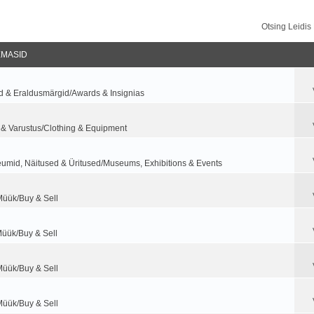
Otsing Leidi
EMASID
d & Eraldusmärgid/Awards & Insignias
 & Varustus/Clothing & Equipment
umid, Näitused & Üritused/Museums, Exhibitions & Events
Müük/Buy & Sell
Müük/Buy & Sell
Müük/Buy & Sell
Müük/Buy & Sell