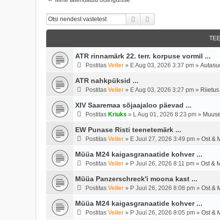
Otsi
Täiendatud Otsing
TE
ATR rinnamärk 22. terr. korpuse vormil ...
Postitas
Veiler
»
E Aug 03, 2026 3:37 pm
»
Autasu
ATR nahkpüksid ...
Postitas
Veiler
»
E Aug 03, 2026 3:27 pm
»
Riietus
XIV Saaremaa sõjaajaloo päevad ...
Postitas
Kriuks
»
L Aug 01, 2026 8:23 pm
»
Muuse
EW Punase Risti teenetemärk ...
Postitas
Veiler
»
E Juul 27, 2026 3:49 pm
»
Ost & 
Müüa M24 kaigasgranaatide kohver ...
Postitas
Veiler
»
P Juul 26, 2026 8:11 pm
»
Ost & 
Müüa Panzerschreck'i moona kast ...
Postitas
Veiler
»
P Juul 26, 2026 8:08 pm
»
Ost & 
Müüa M24 kaigasgranaatide kohver ...
Postitas
Veiler
»
P Juul 26, 2026 8:05 pm
»
Ost & 