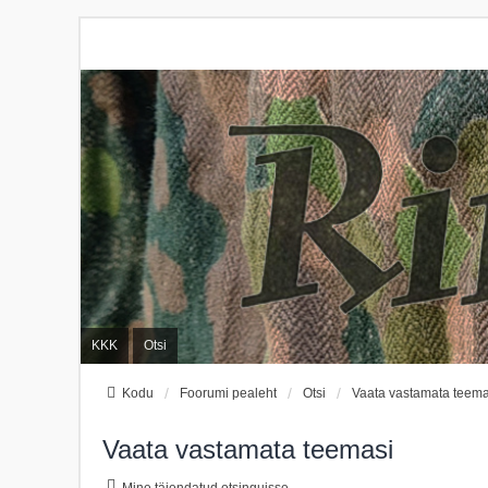
KKK
Otsi
Kodu
Foorumi pealeht
Otsi
Vaata vastamata teema
Vaata vastamata teemasi
Mine täiendatud otsinguisse