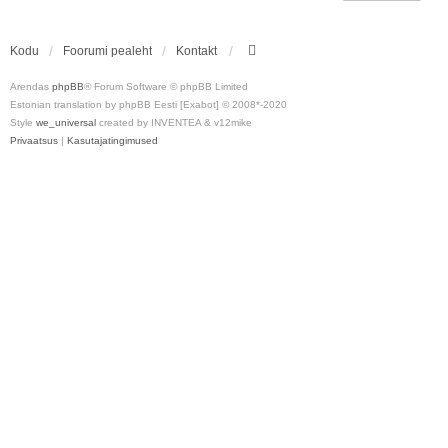
Kodu
Foorumi pealeht
Kontakt
Arendas
phpBB
® Forum Software © phpBB Limited
Estonian translation by phpBB Eesti [Exabot] © 2008*-2020
Style
we_universal
created by INVENTEA & v12mike
Privaatsus
|
Kasutajatingimused