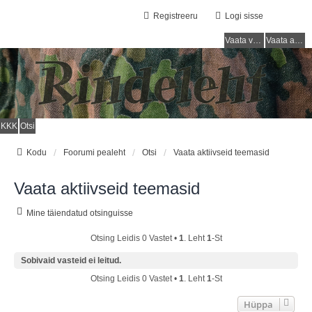
Registreeru
Logi sisse
Vaata vastamata teemasi
Vaata aktiivseid teemasid
KKK
Otsi
Kodu
Foorumi pealeht
Otsi
Vaata aktiivseid teemasid
Vaata aktiivseid teemasid
Mine täiendatud otsinguisse
Otsing Leidis 0 Vastet •
1
. Leht
1
-st
Sobivaid vasteid ei leitud.
Otsing Leidis 0 Vastet •
1
. Leht
1
-st
Hüppa