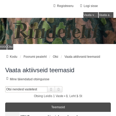
Registreeru
Logi sisse
Vaata vastamata teemasi
Vaata aktiivseid teemasid
KKK
Otsi
Kodu
Foorumi pealeht
Otsi
Vaata aktiivseid teemasid
Vaata aktiivseid teemasid
Mine täiendatud otsinguisse
Otsi
Täiendatud Otsing
Otsing Leidis 1 Vaste •
1
. Leht
1
-st
Teemasid