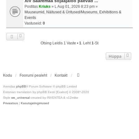
XIV Saaremaa sõjaajaloo päevad ...
Postitas
Kriuks
» L Aug 01, 2026 8:23 pm »
Muuseumid, Näitused & Üritused/Museums, Exhibitions &
Events
Vastuseid:
0
Otsing Leidis 1 Vaste •
1
. Leht
1
-st
Hüppa
Kodu
Foorumi pealeht
Kontakt
Arendas
phpBB
® Forum Software © phpBB Limited
Estonian translation by phpBB Eesti [Exabot] © 2008*-2020
Style
we_universal
created by INVENTEA & v12mike
Privaatsus
|
Kasutajatingimused