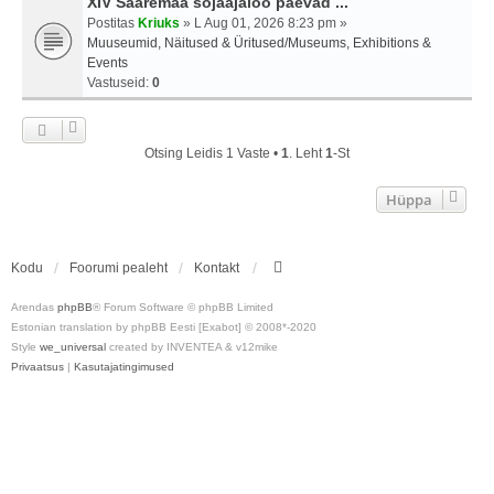
XIV Saaremaa sõjaajaloo päevad ...
Postitas
Kriuks
» L Aug 01, 2026 8:23 pm »
Muuseumid, Näitused & Üritused/Museums, Exhibitions &
Events
Vastuseid:
0
Otsing Leidis 1 Vaste •
1
. Leht
1
-st
Hüppa
Kodu
Foorumi pealeht
Kontakt
Arendas
phpBB
® Forum Software © phpBB Limited
Estonian translation by phpBB Eesti [Exabot] © 2008*-2020
Style
we_universal
created by INVENTEA & v12mike
Privaatsus
|
Kasutajatingimused