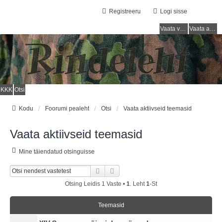
Registreeru
Logi sisse
Vaata vastamata teemasi
Vaata aktiivseid teemasid
KKK
Otsi
Kodu
Foorumi pealeht
Otsi
Vaata aktiivseid teemasid
Vaata aktiivseid teemasid
Mine täiendatud otsinguisse
Otsi
Täiendatud Otsing
Otsing Leidis 1 Vaste •
1
. Leht
1
-st
Teemasid