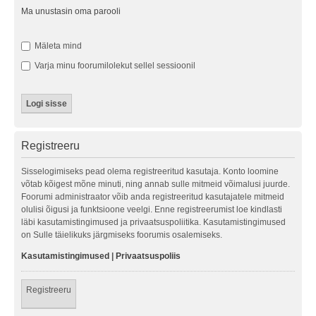
Ma unustasin oma parooli
Mäleta mind
Varja minu foorumilolekut sellel sessioonil
Registreeru
Sisselogimiseks pead olema registreeritud kasutaja. Konto loomine
võtab kõigest mõne minuti, ning annab sulle mitmeid võimalusi juurde.
Foorumi administraator võib anda registreeritud kasutajatele mitmeid
olulisi õigusi ja funktsioone veelgi. Enne registreerumist loe kindlasti
läbi kasutamistingimused ja privaatsuspoliitika. Kasutamistingimused
on Sulle täielikuks järgmiseks foorumis osalemiseks.
Kasutamistingimused
|
Privaatsuspoliis
Registreeru