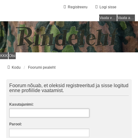
Registreeru
Logi sisse
Vaata vastamata teemasi
Vaata aktiivseid teemasid
KKK
Otsi
Kodu
Foorumi pealeht
Foorum nõuab, et oleksid registreeritud ja sisse logitud
enne profiilide vaatamist.
Kasutajanimi:
Parool: