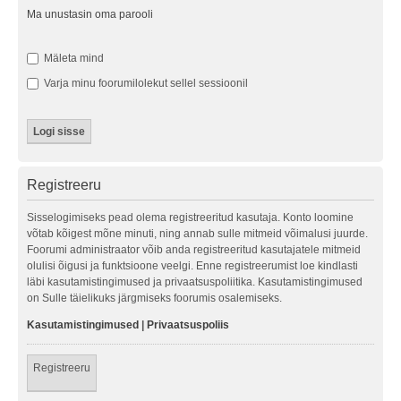
Ma unustasin oma parooli
Mäleta mind
Varja minu foorumilolekut sellel sessioonil
Registreeru
Sisselogimiseks pead olema registreeritud kasutaja. Konto loomine
võtab kõigest mõne minuti, ning annab sulle mitmeid võimalusi juurde.
Foorumi administraator võib anda registreeritud kasutajatele mitmeid
olulisi õigusi ja funktsioone veelgi. Enne registreerumist loe kindlasti
läbi kasutamistingimused ja privaatsuspoliitika. Kasutamistingimused
on Sulle täielikuks järgmiseks foorumis osalemiseks.
Kasutamistingimused
|
Privaatsuspoliis
Registreeru