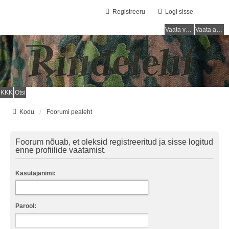
Registreeru
Logi sisse
Vaata vastamata teemasi
Vaata aktiivseid teemasid
KKK
Otsi
Kodu
Foorumi pealeht
Foorum nõuab, et oleksid registreeritud ja sisse logitud
enne profiilide vaatamist.
Kasutajanimi:
Parool: