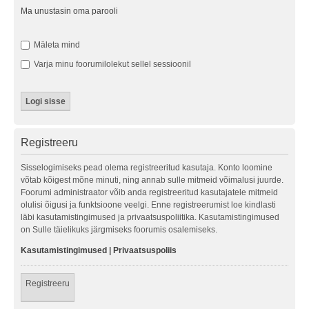
Ma unustasin oma parooli
Mäleta mind
Varja minu foorumilolekut sellel sessioonil
Registreeru
Sisselogimiseks pead olema registreeritud kasutaja. Konto loomine
võtab kõigest mõne minuti, ning annab sulle mitmeid võimalusi juurde.
Foorumi administraator võib anda registreeritud kasutajatele mitmeid
olulisi õigusi ja funktsioone veelgi. Enne registreerumist loe kindlasti
läbi kasutamistingimused ja privaatsuspoliitika. Kasutamistingimused
on Sulle täielikuks järgmiseks foorumis osalemiseks.
Kasutamistingimused
|
Privaatsuspoliis
Registreeru