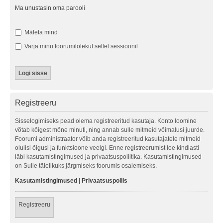
Ma unustasin oma parooli
Mäleta mind
Varja minu foorumilolekut sellel sessioonil
Registreeru
Sisselogimiseks pead olema registreeritud kasutaja. Konto loomine
võtab kõigest mõne minuti, ning annab sulle mitmeid võimalusi juurde.
Foorumi administraator võib anda registreeritud kasutajatele mitmeid
olulisi õigusi ja funktsioone veelgi. Enne registreerumist loe kindlasti
läbi kasutamistingimused ja privaatsuspoliitika. Kasutamistingimused
on Sulle täielikuks järgmiseks foorumis osalemiseks.
Kasutamistingimused
|
Privaatsuspoliis
Registreeru