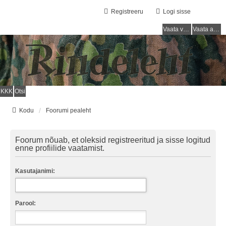
Registreeru
Logi sisse
Vaata vastamata teemasi
Vaata aktiivseid teemasid
KKK
Otsi
Kodu
Foorumi pealeht
Foorum nõuab, et oleksid registreeritud ja sisse logitud
enne profiilide vaatamist.
Kasutajanimi:
Parool: