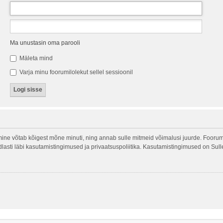
Ma unustasin oma parooli
Mäleta mind
Varja minu foorumilolekut sellel sessioonil
ine võtab kõigest mõne minuti, ning annab sulle mitmeid võimalusi juurde. Foorumi
indlasti läbi kasutamistingimused ja privaatsuspoliitika. Kasutamistingimused on Sul