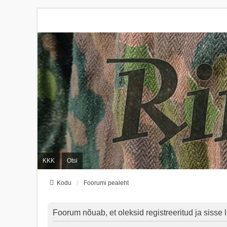
KKK
Otsi
Kodu
Foorumi pealeht
Foorum nõuab, et oleksid registreeritud ja sisse l