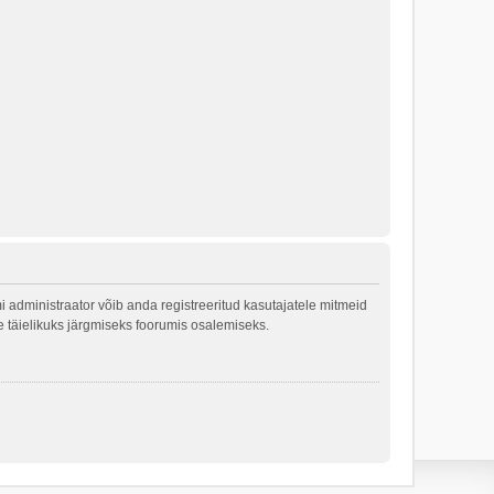
 administraator võib anda registreeritud kasutajatele mitmeid
le täielikuks järgmiseks foorumis osalemiseks.