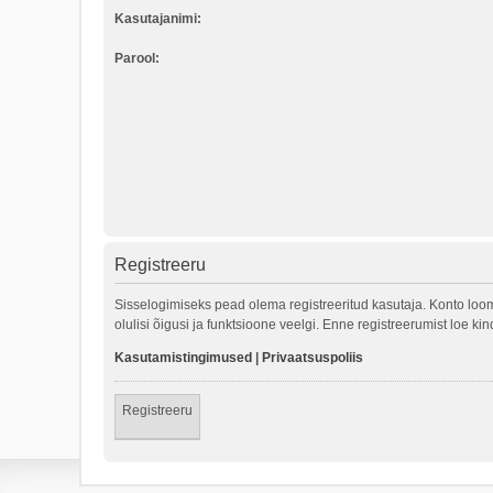
Kasutajanimi:
Parool:
Registreeru
Sisselogimiseks pead olema registreeritud kasutaja. Konto loom
olulisi õigusi ja funktsioone veelgi. Enne registreerumist loe k
Kasutamistingimused
|
Privaatsuspoliis
Registreeru