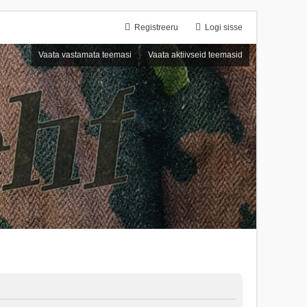
Registreeru
Logi sisse
Vaata vastamata teemasi
Vaata aktiivseid teemasid