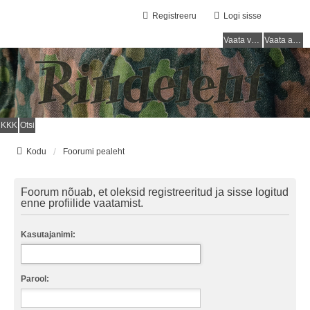
Registreeru
Logi sisse
Vaata vastamata teemasi
Vaata aktiivseid teemasid
KKK
Otsi
Kodu
Foorumi pealeht
Foorum nõuab, et oleksid registreeritud ja sisse logitud
enne profiilide vaatamist.
Kasutajanimi:
Parool: