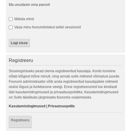
Ma unustasin oma parooli
Mäleta mind
Varja minu foorumilolekut sellel sessioonil
Registreeru
Sisselogimiseks pead olema registreeritud kasutaja. Konto loomine
võtab kõigest mõne minuti, ning annab sulle mitmeid võimalusi juurde.
Foorumi administraator võib anda registreeritud kasutajatele mitmeid
olulisi õigusi ja funktsioone veelgi. Enne registreerumist loe kindlasti
läbi kasutamistingimused ja privaatsuspoliitika. Kasutamistingimused
on Sulle täielikuks järgmiseks foorumis osalemiseks.
Kasutamistingimused
|
Privaatsuspoliis
Registreeru