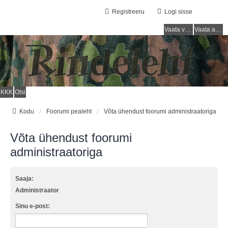
Registreeru
Logi sisse
Vaata vastamata teemasi
Vaata aktiivseid teemasid
KKK
Otsi
Kodu
Foorumi pealeht
Võta ühendust foorumi administraatoriga
Võta ühendust foorumi
administraatoriga
Saaja:
Administraator
Sinu e-post: