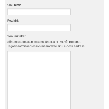
Sinu nimi:
Pealkiri:
Sõnumi tekst:
Sõnum saadetakse tekstina, ära lisa HTML või BBkoodi.
Tagasisaatmisaadressiks määratakse sinu e-posti aadress.