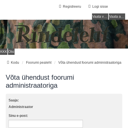
Registreeru
Logi sisse
Vaata vastamata teemasi
Vaata aktiivseid teemasid
KKK
Otsi
Kodu
Foorumi pealeht
Võta ühendust foorumi administraatoriga
Võta ühendust foorumi
administraatoriga
Saaja:
Administraator
Sinu e-post: