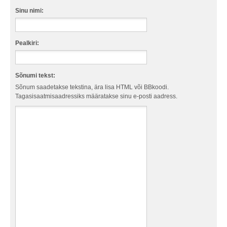
Sinu nimi:
Pealkiri:
Sõnumi tekst:
Sõnum saadetakse tekstina, ära lisa HTML või BBkoodi.
Tagasisaatmisaadressiks määratakse sinu e-posti aadress.