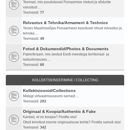
Teemad, mis puudutavad Punaarmee riietust ja sõdurite
varustust ...
Teemasid:
77
Relvastus & Tehnika/Armament & Technics
Teises Maailmasõjas Punaarmees kasutusel olnud relvastus ja
tehnika ...
Teemasid:
49
Fotod & Dokumendid/Photos & Documents
Paberikraam, mis seotud Eesti meestega territoriaal- ja
laskurkorpuses ...
Teemasid:
60
KOLLEKTSIONEERIMINE / COLLECTING
Kollektsioonid/Collections
Midagi virtuaalmuuseumi sarnast ...
Teemasid:
293
Originaal & Koopia/Authentic & Fake
Kardad, et on koopia? Postita siia!
Otsid kinnitust eseme originaalsuse kohta? Postita samuti siia!
Teemasid:
342