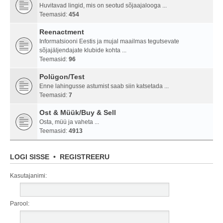
Huvitavad lingid, mis on seotud sõjaajalooga ...
Teemasid:
454
Reenactment
Informatsiooni Eestis ja mujal maailmas tegutsevate
sõjajäljendajate klubide kohta ...
Teemasid:
96
Polügon/Test
Enne lahingusse astumist saab siin katsetada ...
Teemasid:
7
Ost & Müük/Buy & Sell
Osta, müü ja vaheta ...
Teemasid:
4913
LOGI SISSE
•
REGISTREERU
Kasutajanimi:
Parool: