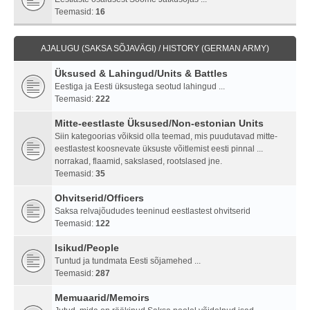
Teemasid:
16
AJALUGU (SAKSA SÕJAVÄGI) / HISTORY (GERMAN ARMY)
Üksused & Lahingud/Units & Battles
Eestiga ja Eesti üksustega seotud lahingud ...
Teemasid:
222
Mitte-eestlaste Üksused/Non-estonian Units
Siin kategoorias võiksid olla teemad, mis puudutavad mitte-
eestlastest koosnevate üksuste võitlemist eesti pinnal ...
norrakad, flaamid, sakslased, rootslased jne.
Teemasid:
35
Ohvitserid/Officers
Saksa relvajõududes teeninud eestlastest ohvitserid
Teemasid:
122
Isikud/People
Tuntud ja tundmata Eesti sõjamehed ...
Teemasid:
287
Memuaarid/Memoirs