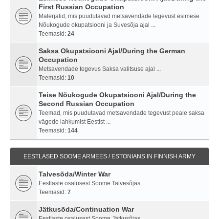
First Russian Occupation
Materjalid, mis puudutavad metsavendade tegevust esimese
Nõukogude okupatsiooni ja Suvesõja ajal ...
Teemasid:
24
Saksa Okupatsiooni Ajal/During the German
Occupation
Metsavendade tegevus Saksa valitsuse ajal ...
Teemasid:
10
Teise Nõukogude Okupatsiooni Ajal/During the
Second Russian Occupation
Teemad, mis puudutavad metsavendade tegevust peale saksa
vägede lahkumist Eestist ...
Teemasid:
144
EESTLASED SOOME ARMEES / ESTONIANS IN FINNISH ARMY
Talvesõda/Winter War
Eestlaste osalusest Soome Talvesõjas ...
Teemasid:
7
Jätkusõda/Continuation War
Eestlaste osalusest Soome Jätkusõjas ...