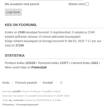
Ma unustasin oma parooli
Mäleta mind
KES ON FOORUMIL
Kokku on
2349
kasutajat foorumil: 0 registreeritud, 0 varjatut ja 2349
külalist (põhineb viimase 15 minuti aktiivsetel kasutajatel)
Kõige rohkem kasutajaid oli korraga foorumil R Okt 03, 2025 7:17 pm, kui
neid oli
37169
.
STATISTIKA
Postitusi kokku
115229
• Teemasid kokku
13377
• Liikmeid kokku
2422
•
Meie uusim liige on
Paluka2ja6
Kodu
Foorumi pealeht
Kontakt
Arendas
phpBB
® Forum Software © phpBB Limited
Estonian translation by phpBB Eesti [Exabot] © 2008*-2020
Style
we_universal
created by INVENTEA & v12mike
Privaatsus
|
Kasutajatingimused