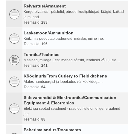
Relvastus/Armament
Kergerelvastus - püstolid, püssid, kuulipildujad, täägid, kaikad
ja munad.
Teemasid:
283
Laskemoon/Ammunition
Kõik, mis puudutab padruneid, mürske, miine jne.
Teemasid:
196
Tehnika/Technics
Masinad, millega Eesti mehed sõitsid, lendasid või ujusid ...
Teemasid:
241
Kööginurk/From Cutlery to Fieldkitchens
Alates hambaorgist ja lõpetades väliköökidega ...
Teemasid:
64
Sidevahendid & Elektroonika/Communication
Equipment & Electronics
Elektriga seotud seadmed - raadiod, telefonid, generaatorid
jne.
Teemasid:
88
Paberimajandus/Documents