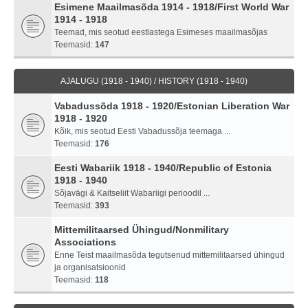
Esimene Maailmasõda 1914 - 1918/First World War
1914 - 1918
Teemad, mis seotud eestlastega Esimeses maailmasõjas
Teemasid:
147
AJALUGU (1918 - 1940) / HISTORY (1918 - 1940)
Vabadussõda 1918 - 1920/Estonian Liberation War
1918 - 1920
Kõik, mis seotud Eesti Vabadussõja teemaga ...
Teemasid:
176
Eesti Wabariik 1918 - 1940/Republic of Estonia
1918 - 1940
Sõjavägi & Kaitseliit Wabariigi perioodil ...
Teemasid:
393
Mittemilitaarsed Ühingud/Nonmilitary
Associations
Enne Teist maailmasõda tegutsenud mittemilitaarsed ühingud
ja organisatsioonid
Teemasid:
118