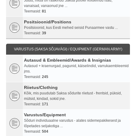
Jutud, mida on rääkinud Saksa poolel võidelnud isad,
vanaisad, vanaonud jne ...
Teemasid:
81
Positsioonid/Positions
Positsioonid, kus Eesti mehed seisid Punaarmee vastu ...
Teemasid:
39
VARUSTUS (SAKSA SÕJAVÄGI) / EQUIPMENT (GERMAN ARMY)
Autasud & Embleemid/Awards & Insignias
Autasud + kraenurgad, pagunid, käiselindid, varrukaembleemid
jms.
Teemasid:
245
Riietus/Clothing
Kõik, mis puudutab Saksa sõdurite riietust - frentsid, püksid,
mütsid, kindad, sokid jne.
Teemasid:
171
Varustus/Equipment
Sõduri individuaalne varustus - alates sidemepakikesest ja
lõpetades seljakotiga ...
Teemasid:
504