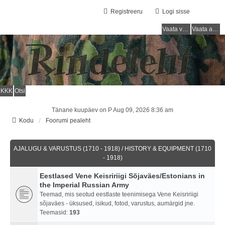
Registreeru
Logi sisse
Vaata vastamata teemasi
Vaata aktiivseid teemasid
KKK
Otsi
Tänane kuupäev on P Aug 09, 2026 8:36 am
Kodu
Foorumi pealeht
AJALUGU & VARUSTUS (1710 - 1918) / HISTORY & EQUIPMENT (1710
- 1918)
Eestlased Vene Keisririigi Sõjaväes/Estonians in
the Imperial Russian Army
Teemad, mis seotud eestlaste teenimisega Vene Keisririigi
sõjaväes - üksused, isikud, fotod, varustus, aumärgid jne.
Teemasid:
193