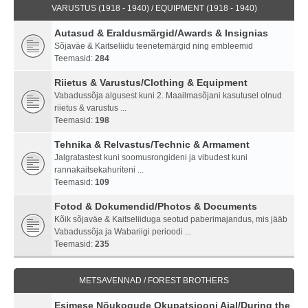
VARUSTUS (1918 - 1940) / EQUIPMENT (1918 - 1940)
Autasud & Eraldusmärgid/Awards & Insignias
Sõjaväe & Kaitseliidu teenetemärgid ning embleemid
Teemasid:
284
Riietus & Varustus/Clothing & Equipment
Vabadussõja algusest kuni 2. Maailmasõjani kasutusel olnud
riietus & varustus ...
Teemasid:
198
Tehnika & Relvastus/Technic & Armament
Jalgratastest kuni soomusrongideni ja vibudest kuni
rannakaitsekahuriteni ...
Teemasid:
109
Fotod & Dokumendid/Photos & Documents
Kõik sõjaväe & Kaitseliiduga seotud paberimajandus, mis jääb
Vabadussõja ja Wabariigi perioodi ...
Teemasid:
235
METSAVENNAD / FOREST BROTHERS
Esimese Nõukogude Okupatsiooni Ajal/During the