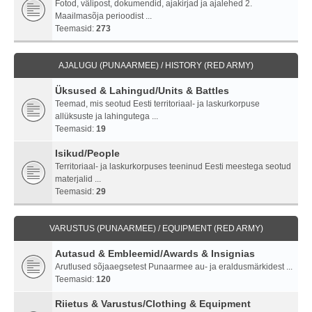
Fotod, välipost, dokumendid, ajakirjad ja ajalehed 2.
Maailmasõja perioodist ...
Teemasid:
273
AJALUGU (PUNAARMEE) / HISTORY (RED ARMY)
Üksused & Lahingud/Units & Battles
Teemad, mis seotud Eesti territoriaal- ja laskurkorpuse
allüksuste ja lahingutega ...
Teemasid:
19
Isikud/People
Territoriaal- ja laskurkorpuses teeninud Eesti meestega seotud
materjalid ...
Teemasid:
29
VARUSTUS (PUNAARMEE) / EQUIPMENT (RED ARMY)
Autasud & Embleemid/Awards & Insignias
Arutlused sõjaaegsetest Punaarmee au- ja eraldusmärkidest ...
Teemasid:
120
Riietus & Varustus/Clothing & Equipment