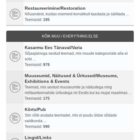
Restaureerimine/Restoration
Nõuandeid, kuidas esemeid korralikult taastada ja säilitada ...
Teemasid:
195
KÕIK MUU / EVERYTHING ELSE
Kasarmu Ees Tänaval/Varia
Sõjaajalooga seotud teemad, mis muude kategooriate alla ei
sobi ...
Teemasid:
979
Muuseumid, Näitused & Üritused/Museums,
Exhibitions & Events
Teemad, mis seotud muuseumite ja näitustega ning
militaarteemaliste üritustega nii Eestis kui ka mujal maailmas ...
Teemasid:
175
Kõrts/Pub
Siin võib arutada teemadel, mis ei puutu üldse sõdade
valdkonda ...
Teemasid:
590
Lingid/Links