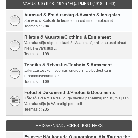
VARUSTUS (1918 - 1940) / EQUIPMENT (1918 - 1940)
Autasud & Eraldusmärgid/Awards & Insignias
Sõjaväe & Kaitseliidu teenetemärgid ning embleemid
Teemasid:
284
Riietus & Varustus/Clothing & Equipment
Vabadussõja algusest kuni 2. Maailmasõjani kasutusel olnud
riietus & varustus ...
Teemasid:
198
Tehnika & Relvastus/Technic & Armament
Jalgratastest kuni soomusrongideni ja vibudest kuni
rannakaitsekahuriteni ...
Teemasid:
109
Fotod & Dokumendid/Photos & Documents
Kõik sõjaväe & Kaitseliiduga seotud paberimajandus, mis jääb
Vabadussõja ja Wabariigi perioodi ...
Teemasid:
235
METSAVENNAD / FOREST BROTHERS
Esimese Nõukogude Okupatsiooni Ajal/During the