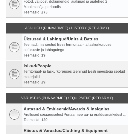
Fotod, välipost, dokumendid, ajakirjad ja ajalehed 2.
Maailmasõja perioodist ...
Teemasid:
273
AJALUGU (PUNAARMEE) / HISTORY (RED ARMY)
Üksused & Lahingud/Units & Battles
Teemad, mis seotud Eesti territoriaal- ja laskurkorpuse
allüksuste ja lahingutega ...
Teemasid:
19
Isikud/People
Territoriaal- ja laskurkorpuses teeninud Eesti meestega seotud
materjalid ...
Teemasid:
29
VARUSTUS (PUNAARMEE) / EQUIPMENT (RED ARMY)
Autasud & Embleemid/Awards & Insignias
Arutlused sõjaaegsetest Punaarmee au- ja eraldusmärkidest ...
Teemasid:
120
Riietus & Varustus/Clothing & Equipment