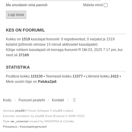
Ma unustasin oma parooli
Mäleta mind
KES ON FOORUMIL
Kokku on
1519
kasutajat foorumil: 0 registreeritud, 0 varjatut ja 1519
külalist (põhineb viimase 15 minuti aktiivsetel kasutajatel)
Kõige rohkem kasutajaid oli korraga foorumil R Okt 03, 2025 7:17 pm, kui
neid oli
37169
.
STATISTIKA
Postitusi kokku
115230
• Teemasid kokku
13377
• Liikmeid kokku
2422
•
Meie uusim liige on
Paluka2ja6
Kodu
Foorumi pealeht
Kontakt
Arendas
phpBB
® Forum Software © phpBB Limited
Estonian translation by phpBB Eesti [Exabot] © 2008*-2020
Style
we_universal
created by INVENTEA & v12mike
Privaatsus
|
Kasutajatingimused