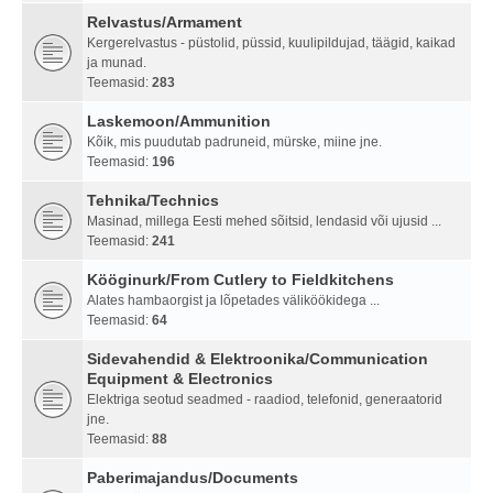
Relvastus/Armament
Kergerelvastus - püstolid, püssid, kuulipildujad, täägid, kaikad
ja munad.
Teemasid:
283
Laskemoon/Ammunition
Kõik, mis puudutab padruneid, mürske, miine jne.
Teemasid:
196
Tehnika/Technics
Masinad, millega Eesti mehed sõitsid, lendasid või ujusid ...
Teemasid:
241
Kööginurk/From Cutlery to Fieldkitchens
Alates hambaorgist ja lõpetades väliköökidega ...
Teemasid:
64
Sidevahendid & Elektroonika/Communication
Equipment & Electronics
Elektriga seotud seadmed - raadiod, telefonid, generaatorid
jne.
Teemasid:
88
Paberimajandus/Documents