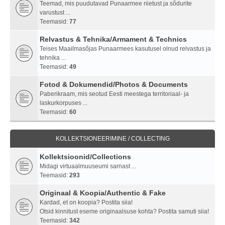
Teemad, mis puudutavad Punaarmee riietust ja sõdurite
varustust ...
Teemasid:
77
Relvastus & Tehnika/Armament & Technics
Teises Maailmasõjas Punaarmees kasutusel olnud relvastus ja
tehnika ...
Teemasid:
49
Fotod & Dokumendid/Photos & Documents
Paberikraam, mis seotud Eesti meestega territoriaal- ja
laskurkorpuses ...
Teemasid:
60
KOLLEKTSIONEERIMINE / COLLECTING
Kollektsioonid/Collections
Midagi virtuaalmuuseumi sarnast ...
Teemasid:
293
Originaal & Koopia/Authentic & Fake
Kardad, et on koopia? Postita siia!
Otsid kinnitust eseme originaalsuse kohta? Postita samuti siia!
Teemasid:
342