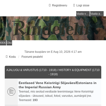
Registreeru
Logi sisse
Vaata vastamata teemasi
Vaata aktiivseid teemasid
KKK
Otsi
Tänane kuupäev on E Aug 10, 2026 4:17 am
Kodu
Foorumi pealeht
AJALUGU & VARUSTUS (1710 - 1918) / HISTORY & EQUIPMENT (1710
- 1918)
Eestlased Vene Keisririigi Sõjaväes/Estonians in
the Imperial Russian Army
Teemad, mis seotud eestlaste teenimisega Vene Keisririigi
sõjaväes - üksused, isikud, fotod, varustus, aumärgid jne.
Teemasid:
193