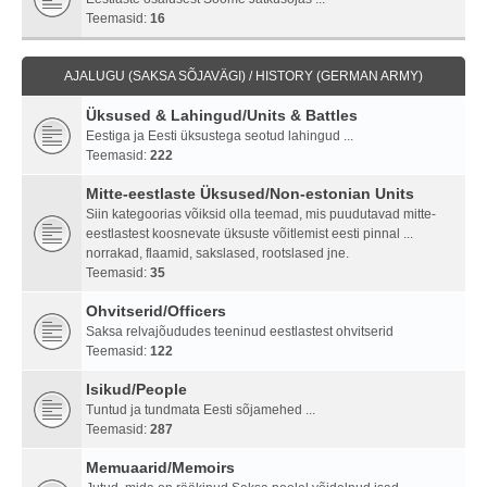
Teemasid:
16
AJALUGU (SAKSA SÕJAVÄGI) / HISTORY (GERMAN ARMY)
Üksused & Lahingud/Units & Battles
Eestiga ja Eesti üksustega seotud lahingud ...
Teemasid:
222
Mitte-eestlaste Üksused/Non-estonian Units
Siin kategoorias võiksid olla teemad, mis puudutavad mitte-
eestlastest koosnevate üksuste võitlemist eesti pinnal ...
norrakad, flaamid, sakslased, rootslased jne.
Teemasid:
35
Ohvitserid/Officers
Saksa relvajõududes teeninud eestlastest ohvitserid
Teemasid:
122
Isikud/People
Tuntud ja tundmata Eesti sõjamehed ...
Teemasid:
287
Memuaarid/Memoirs