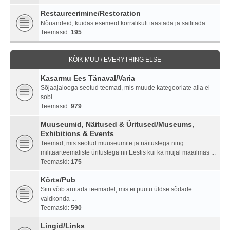
Restaureerimine/Restoration
Nõuandeid, kuidas esemeid korralikult taastada ja säilitada ...
Teemasid:
195
KÕIK MUU / EVERYTHING ELSE
Kasarmu Ees Tänaval/Varia
Sõjaajalooga seotud teemad, mis muude kategooriate alla ei
sobi ...
Teemasid:
979
Muuseumid, Näitused & Üritused/Museums,
Exhibitions & Events
Teemad, mis seotud muuseumite ja näitustega ning
militaarteemaliste üritustega nii Eestis kui ka mujal maailmas ...
Teemasid:
175
Kõrts/Pub
Siin võib arutada teemadel, mis ei puutu üldse sõdade
valdkonda ...
Teemasid:
590
Lingid/Links