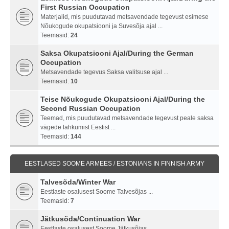
First Russian Occupation
Materjalid, mis puudutavad metsavendade tegevust esimese
Nõukogude okupatsiooni ja Suvesõja ajal ...
Teemasid:
24
Saksa Okupatsiooni Ajal/During the German
Occupation
Metsavendade tegevus Saksa valitsuse ajal ...
Teemasid:
10
Teise Nõukogude Okupatsiooni Ajal/During the
Second Russian Occupation
Teemad, mis puudutavad metsavendade tegevust peale saksa
vägede lahkumist Eestist ...
Teemasid:
144
EESTLASED SOOME ARMEES / ESTONIANS IN FINNISH ARMY
Talvesõda/Winter War
Eestlaste osalusest Soome Talvesõjas ...
Teemasid:
7
Jätkusõda/Continuation War
Eestlaste osalusest Soome Jätkusõjas ...