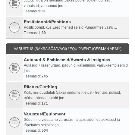
Jutud, mida on rääkinud Saksa poolel võidelnud isad,
vanaisad, vanaonud jne ...
Teemasid:
81
Positsioonid/Positions
Positsioonid, kus Eesti mehed seisid Punaarmee vastu ...
Teemasid:
39
VARUSTUS (SAKSA SÕJAVÄGI) / EQUIPMENT (GERMAN ARMY)
Autasud & Embleemid/Awards & Insignias
Autasud + kraenurgad, pagunid, käiselindid, varrukaembleemid
jms.
Teemasid:
245
Riietus/Clothing
Kõik, mis puudutab Saksa sõdurite riietust - frentsid, püksid,
mütsid, kindad, sokid jne.
Teemasid:
171
Varustus/Equipment
Sõduri individuaalne varustus - alates sidemepakikesest ja
lõpetades seljakotiga ...
Teemasid:
504