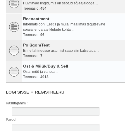
Huvitavad lingid, mis on seotud sõjaajalooga ...
Teemasid:
454
Reenactment
Informatsiooni Eestis ja mujal maailmas tegutsevate
sõjajäljendajate klubide kohta ...
Teemasid:
96
Polügon/Test
Enne lahingusse astumist saab siin katsetada ...
Teemasid:
7
Ost & Müük/Buy & Sell
Osta, müü ja vaheta ...
Teemasid:
4913
LOGI SISSE
•
REGISTREERU
Kasutajanimi:
Parool: