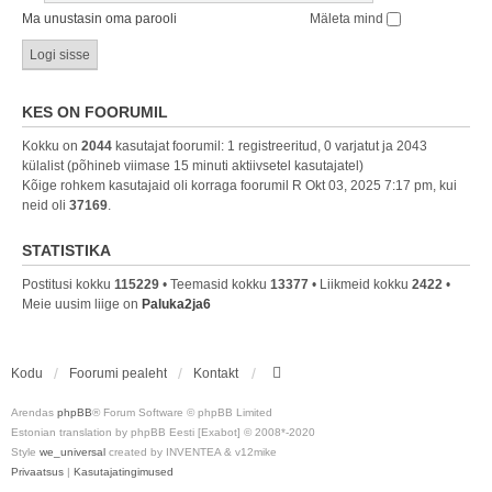
Ma unustasin oma parooli
Mäleta mind
KES ON FOORUMIL
Kokku on
2044
kasutajat foorumil: 1 registreeritud, 0 varjatut ja 2043
külalist (põhineb viimase 15 minuti aktiivsetel kasutajatel)
Kõige rohkem kasutajaid oli korraga foorumil R Okt 03, 2025 7:17 pm, kui
neid oli
37169
.
STATISTIKA
Postitusi kokku
115229
• Teemasid kokku
13377
• Liikmeid kokku
2422
•
Meie uusim liige on
Paluka2ja6
Kodu
Foorumi pealeht
Kontakt
Arendas
phpBB
® Forum Software © phpBB Limited
Estonian translation by phpBB Eesti [Exabot] © 2008*-2020
Style
we_universal
created by INVENTEA & v12mike
Privaatsus
|
Kasutajatingimused