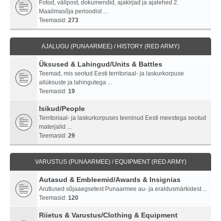
Fotod, välipost, dokumendid, ajakirjad ja ajalehed 2.
Maailmasõja perioodist ...
Teemasid:
273
AJALUGU (PUNAARMEE) / HISTORY (RED ARMY)
Üksused & Lahingud/Units & Battles
Teemad, mis seotud Eesti territoriaal- ja laskurkorpuse
allüksuste ja lahingutega ...
Teemasid:
19
Isikud/People
Territoriaal- ja laskurkorpuses teeninud Eesti meestega seotud
materjalid ...
Teemasid:
29
VARUSTUS (PUNAARMEE) / EQUIPMENT (RED ARMY)
Autasud & Embleemid/Awards & Insignias
Arutlused sõjaaegsetest Punaarmee au- ja eraldusmärkidest ...
Teemasid:
120
Riietus & Varustus/Clothing & Equipment