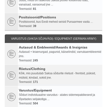
Jutud, mida on rääkinud Saksa poolel võidelnud isad,
vanaisad, vanaonud jne ...
Teemasid:
81
Positsioonid/Positions
Positsioonid, kus Eesti mehed seisid Punaarmee vastu ...
Teemasid:
39
VARUSTUS (SAKSA SÕJAVÄGI) / EQUIPMENT (GERMAN ARMY)
Autasud & Embleemid/Awards & Insignias
Autasud + kraenurgad, pagunid, käiselindid, varrukaembleemid
jms.
Teemasid:
245
Riietus/Clothing
Kõik, mis puudutab Saksa sõdurite riietust - frentsid, püksid,
mütsid, kindad, sokid jne.
Teemasid:
171
Varustus/Equipment
Sõduri individuaalne varustus - alates sidemepakikesest ja
lõpetades seljakotiga ...
Teemasid:
504