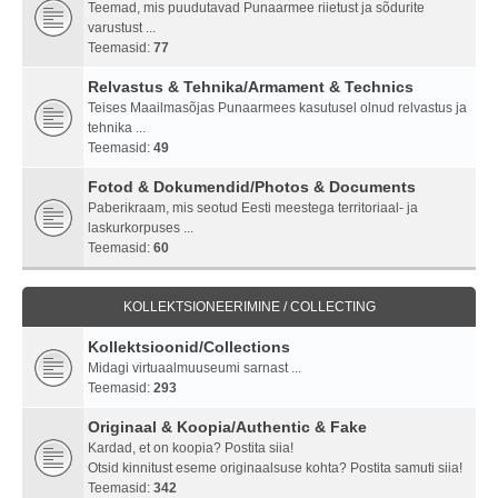
Teemad, mis puudutavad Punaarmee riietust ja sõdurite
varustust ...
Teemasid:
77
Relvastus & Tehnika/Armament & Technics
Teises Maailmasõjas Punaarmees kasutusel olnud relvastus ja
tehnika ...
Teemasid:
49
Fotod & Dokumendid/Photos & Documents
Paberikraam, mis seotud Eesti meestega territoriaal- ja
laskurkorpuses ...
Teemasid:
60
KOLLEKTSIONEERIMINE / COLLECTING
Kollektsioonid/Collections
Midagi virtuaalmuuseumi sarnast ...
Teemasid:
293
Originaal & Koopia/Authentic & Fake
Kardad, et on koopia? Postita siia!
Otsid kinnitust eseme originaalsuse kohta? Postita samuti siia!
Teemasid:
342