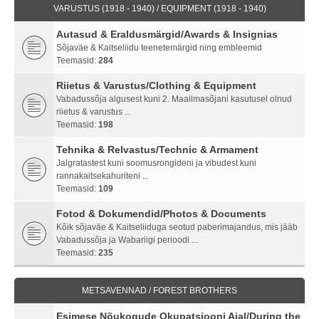
VARUSTUS (1918 - 1940) / EQUIPMENT (1918 - 1940)
Autasud & Eraldusmärgid/Awards & Insignias
Sõjaväe & Kaitseliidu teenetemärgid ning embleemid
Teemasid:
284
Riietus & Varustus/Clothing & Equipment
Vabadussõja algusest kuni 2. Maailmasõjani kasutusel olnud
riietus & varustus ...
Teemasid:
198
Tehnika & Relvastus/Technic & Armament
Jalgratastest kuni soomusrongideni ja vibudest kuni
rannakaitsekahuriteni ...
Teemasid:
109
Fotod & Dokumendid/Photos & Documents
Kõik sõjaväe & Kaitseliiduga seotud paberimajandus, mis jääb
Vabadussõja ja Wabariigi perioodi ...
Teemasid:
235
METSAVENNAD / FOREST BROTHERS
Esimese Nõukogude Okupatsiooni Ajal/During the