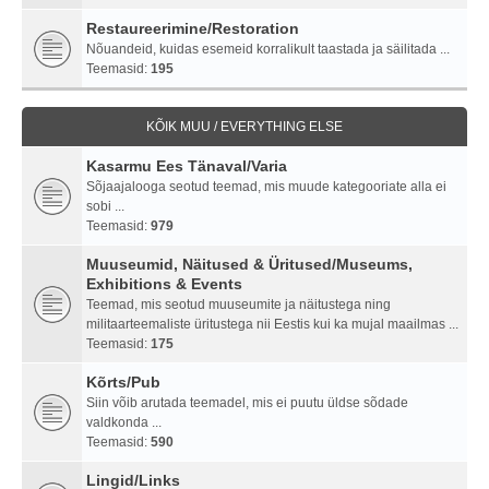
Restaureerimine/Restoration
Nõuandeid, kuidas esemeid korralikult taastada ja säilitada ...
Teemasid:
195
KÕIK MUU / EVERYTHING ELSE
Kasarmu Ees Tänaval/Varia
Sõjaajalooga seotud teemad, mis muude kategooriate alla ei
sobi ...
Teemasid:
979
Muuseumid, Näitused & Üritused/Museums,
Exhibitions & Events
Teemad, mis seotud muuseumite ja näitustega ning
militaarteemaliste üritustega nii Eestis kui ka mujal maailmas ...
Teemasid:
175
Kõrts/Pub
Siin võib arutada teemadel, mis ei puutu üldse sõdade
valdkonda ...
Teemasid:
590
Lingid/Links