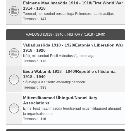
Esimene Maailmasõda 1914 - 1918/First World War
1914 - 1918
Teemad, mis seotud eestlastega Esimeses maailmasõjas
Teemasid:
147
AJALUGU (1918 - 1940) / HISTORY (1918 - 1940)
Vabadussõda 1918 - 1920/Estonian Liberation War
1918 - 1920
Kõik, mis seotud Eesti Vabadussõja teemaga ...
Teemasid:
176
Eesti Wabariik 1918 - 1940/Republic of Estonia
1918 - 1940
Sõjavägi & Kaitseliit Wabariigi perioodil ...
Teemasid:
393
Mittemilitaarsed Ühingud/Nonmilitary
Associations
Enne Teist maailmasõda tegutsenud mittemilitaarsed ühingud
ja organisatsioonid
Teemasid:
118