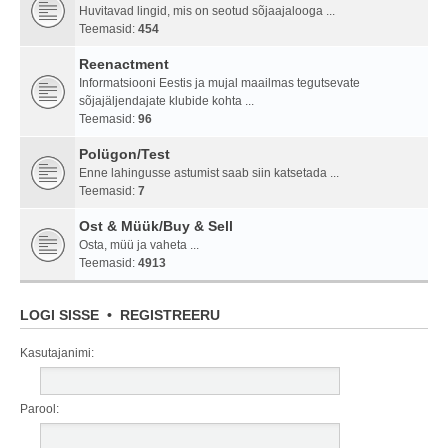
Huvitavad lingid, mis on seotud sõjaajalooga ...
Teemasid:
454
Reenactment
Informatsiooni Eestis ja mujal maailmas tegutsevate
sõjajäljendajate klubide kohta ...
Teemasid:
96
Polügon/Test
Enne lahingusse astumist saab siin katsetada ...
Teemasid:
7
Ost & Müük/Buy & Sell
Osta, müü ja vaheta ...
Teemasid:
4913
LOGI SISSE
•
REGISTREERU
Kasutajanimi:
Parool: