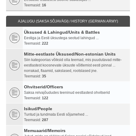
Teemasid:
16
AJALUGU (SAKSA SÕJAVÄGI) / HISTORY (GERMAN ARMY)
Üksused & Lahingud/Units & Battles
Eestiga ja Eesti üksustega seotud lahingud ...
Teemasid:
222
Mitte-eestlaste Üksused/Non-estonian Units
Siin kategoorias võiksid olla teemad, mis puudutavad mitte-
eestlastest koosnevate üksuste võitlemist eesti pinnal ...
norrakad, flaamid, sakslased, rootslased jne.
Teemasid:
35
Ohvitserid/Officers
Saksa relvajõududes teeninud eestlastest ohvitserid
Teemasid:
122
Isikud/People
Tuntud ja tundmata Eesti sõjamehed ...
Teemasid:
287
Memuaarid/Memoirs