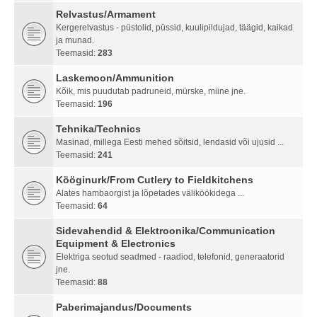
Relvastus/Armament
Kergerelvastus - püstolid, püssid, kuulipildujad, täägid, kaikad
ja munad.
Teemasid:
283
Laskemoon/Ammunition
Kõik, mis puudutab padruneid, mürske, miine jne.
Teemasid:
196
Tehnika/Technics
Masinad, millega Eesti mehed sõitsid, lendasid või ujusid ...
Teemasid:
241
Kööginurk/From Cutlery to Fieldkitchens
Alates hambaorgist ja lõpetades väliköökidega ...
Teemasid:
64
Sidevahendid & Elektroonika/Communication
Equipment & Electronics
Elektriga seotud seadmed - raadiod, telefonid, generaatorid
jne.
Teemasid:
88
Paberimajandus/Documents