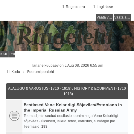
Registreeru
Logi sisse
Vaata vastamata teemasi
Vaata aktiivseid teemasid
KKK
Otsi
Tänane kuupäev on L Aug 08, 2026 6:55 am
Kodu
Foorumi pealeht
AJALUGU & VARUSTUS (1710 - 1918) / HISTORY & EQUIPMENT (1710
- 1918)
Eestlased Vene Keisririigi Sõjaväes/Estonians in
the Imperial Russian Army
Teemad, mis seotud eestlaste teenimisega Vene Keisririigi
sõjaväes - üksused, isikud, fotod, varustus, aumärgid jne.
Teemasid:
193