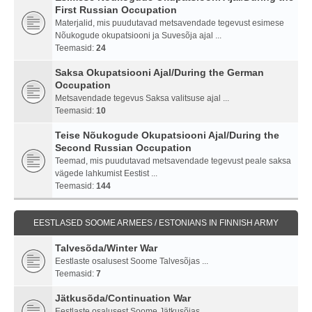
First Russian Occupation
Materjalid, mis puudutavad metsavendade tegevust esimese
Nõukogude okupatsiooni ja Suvesõja ajal ...
Teemasid:
24
Saksa Okupatsiooni Ajal/During the German
Occupation
Metsavendade tegevus Saksa valitsuse ajal ...
Teemasid:
10
Teise Nõukogude Okupatsiooni Ajal/During the
Second Russian Occupation
Teemad, mis puudutavad metsavendade tegevust peale saksa
vägede lahkumist Eestist ...
Teemasid:
144
EESTLASED SOOME ARMEES / ESTONIANS IN FINNISH ARMY
Talvesõda/Winter War
Eestlaste osalusest Soome Talvesõjas ...
Teemasid:
7
Jätkusõda/Continuation War
Eestlaste osalusest Soome Jätkusõjas ...