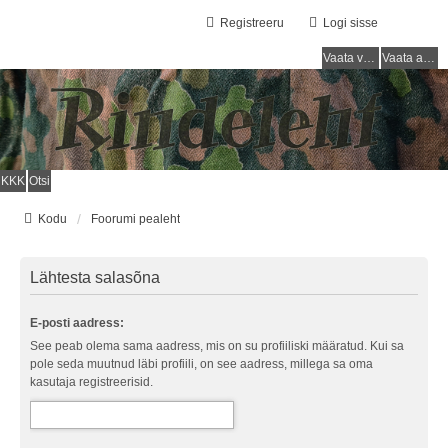
Registreeru
Logi sisse
Vaata vastamata teemasi
Vaata aktiivseid teemasid
KKK
Otsi
Kodu
Foorumi pealeht
Lähtesta salasõna
E-posti aadress:
See peab olema sama aadress, mis on su profiiliski määratud. Kui sa
pole seda muutnud läbi profiili, on see aadress, millega sa oma
kasutaja registreerisid.