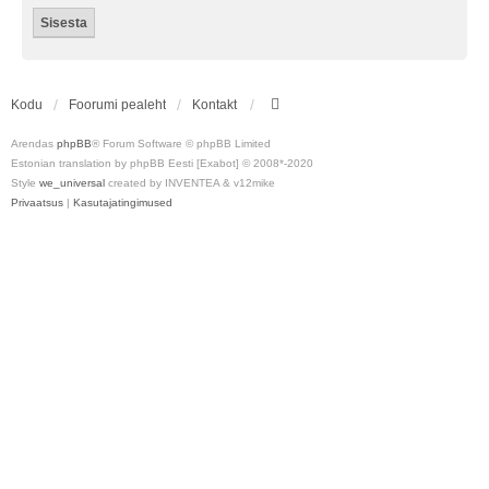
Kodu
Foorumi pealeht
Kontakt
Arendas
phpBB
® Forum Software © phpBB Limited
Estonian translation by phpBB Eesti [Exabot] © 2008*-2020
Style
we_universal
created by INVENTEA & v12mike
Privaatsus
|
Kasutajatingimused