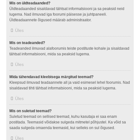
Mis on üldteadaanded?
Üldteadaanded sisaldavad tähtsat informatsiooni ja sa peaksid neid
lugema. Nad ilmuvad iga foorumi päisesse ja juhtpaneeli.
Üldteadaannete õigused määrab administraator.
Üles
Mis on teadeanded?
Teadeanded ilmuvad alafoorumis teiste postituste kohale ja sisaldavad
tähtsat informatsiooni, mida sa peaksid lugema.
Üles
Mida tähendavad kleebisega märgitud teemad?
Kleepsud ilmuvad teadaannete all ja vaid esimesel lehel foorumis. Nad
sisaldavad tihti tähtsat informatsiooni, mida sa peaksid lugema.
Üles
Mis on suletud teemad?
Suletud teemad on sellised teemad, kuhu kasutaja ei saa enam
postitada. Teemasid võidakse sulgeda mitmetel põhjustel. Ka võid sa
saada sulgeda omaenda teemasid, kui selleks on sul õigused.
Üles