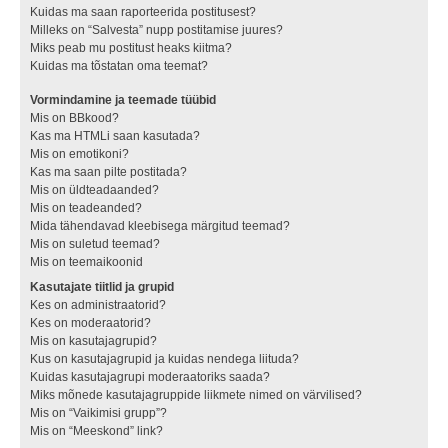
Kuidas ma saan raporteerida postitusest?
Milleks on “Salvesta” nupp postitamise juures?
Miks peab mu postitust heaks kiitma?
Kuidas ma tõstatan oma teemat?
Vormindamine ja teemade tüübid
Mis on BBkood?
Kas ma HTMLi saan kasutada?
Mis on emotikoni?
Kas ma saan pilte postitada?
Mis on üldteadaanded?
Mis on teadeanded?
Mida tähendavad kleebisega märgitud teemad?
Mis on suletud teemad?
Mis on teemaikoonid
Kasutajate tiitlid ja grupid
Kes on administraatorid?
Kes on moderaatorid?
Mis on kasutajagrupid?
Kus on kasutajagrupid ja kuidas nendega liituda?
Kuidas kasutajagrupi moderaatoriks saada?
Miks mõnede kasutajagruppide liikmete nimed on värvilised?
Mis on “Vaikimisi grupp”?
Mis on “Meeskond” link?