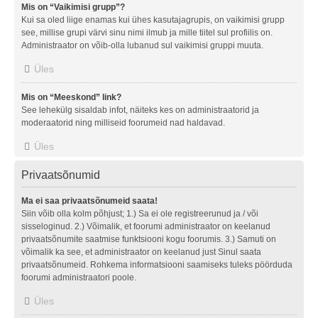
Mis on “Vaikimisi grupp”?
Kui sa oled liige enamas kui ühes kasutajagrupis, on vaikimisi grupp
see, millise grupi värvi sinu nimi ilmub ja mille tiitel sul profiilis on.
Administraator on võib-olla lubanud sul vaikimisi gruppi muuta.
Üles
Mis on “Meeskond” link?
See lehekülg sisaldab infot, näiteks kes on administraatorid ja
moderaatorid ning milliseid foorumeid nad haldavad.
Üles
Privaatsõnumid
Ma ei saa privaatsõnumeid saata!
Siin võib olla kolm põhjust; 1.) Sa ei ole registreerunud ja / või
sisseloginud. 2.) Võimalik, et foorumi administraator on keelanud
privaatsõnumite saatmise funktsiooni kogu foorumis. 3.) Samuti on
võimalik ka see, et administraator on keelanud just Sinul saata
privaatsõnumeid. Rohkema informatsiooni saamiseks tuleks pöörduda
foorumi administraatori poole.
Üles