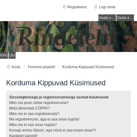
Registreeru
Logi sisse
Vaata vastamata teemasi
Vaata aktiivseid teemasid
KKK
Otsi
Kodu
Foorumi pealeht
Korduma Kippuvad Küsimused
Korduma Kippuvad Küsimused
Sisselogimisega ja registreerumisega seotud küsimused
Miks ma pean üldse registreeruma?
Mida tähendab COPPA?
Miks ma ei saa registreeruda?
Ma registreerusin, aga ei saa sisse logida!
Miks ma ei saa sisse logida?
Kunagi ammu liitusin, aga nüüd ei saa enam sisse?!
Kaotasin parooli!