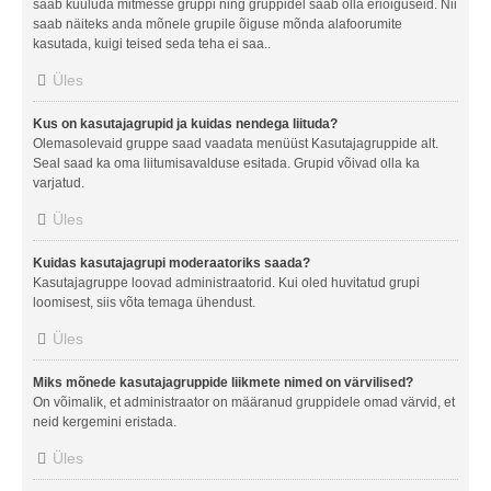
saab kuuluda mitmesse gruppi ning gruppidel saab olla eriõiguseid. Nii
saab näiteks anda mõnele grupile õiguse mõnda alafoorumite
kasutada, kuigi teised seda teha ei saa..
Üles
Kus on kasutajagrupid ja kuidas nendega liituda?
Olemasolevaid gruppe saad vaadata menüüst Kasutajagruppide alt.
Seal saad ka oma liitumisavalduse esitada. Grupid võivad olla ka
varjatud.
Üles
Kuidas kasutajagrupi moderaatoriks saada?
Kasutajagruppe loovad administraatorid. Kui oled huvitatud grupi
loomisest, siis võta temaga ühendust.
Üles
Miks mõnede kasutajagruppide liikmete nimed on värvilised?
On võimalik, et administraator on määranud gruppidele omad värvid, et
neid kergemini eristada.
Üles