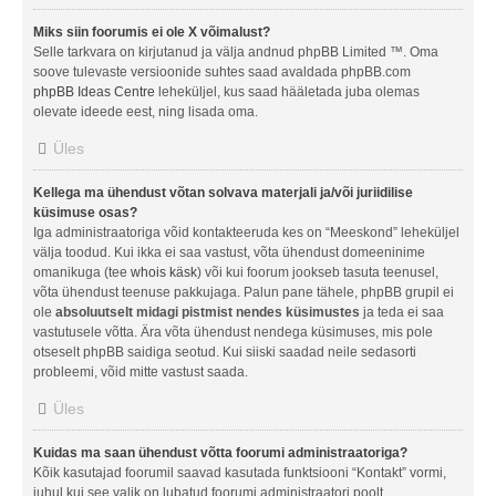
Miks siin foorumis ei ole X võimalust?
Selle tarkvara on kirjutanud ja välja andnud phpBB Limited ™. Oma
soove tulevaste versioonide suhtes saad avaldada phpBB.com
phpBB Ideas Centre
leheküljel, kus saad hääletada juba olemas
olevate ideede eest, ning lisada oma.
Üles
Kellega ma ühendust võtan solvava materjali ja/või juriidilise
küsimuse osas?
Iga administraatoriga võid kontakteeruda kes on “Meeskond” leheküljel
välja toodud. Kui ikka ei saa vastust, võta ühendust domeeninime
omanikuga (tee
whois käsk
) või kui foorum jookseb tasuta teenusel,
võta ühendust teenuse pakkujaga. Palun pane tähele, phpBB grupil ei
ole
absoluutselt midagi pistmist nendes küsimustes
ja teda ei saa
vastutusele võtta. Ära võta ühendust nendega küsimuses, mis pole
otseselt phpBB saidiga seotud. Kui siiski saadad neile sedasorti
probleemi, võid mitte vastust saada.
Üles
Kuidas ma saan ühendust võtta foorumi administraatoriga?
Kõik kasutajad foorumil saavad kasutada funktsiooni “Kontakt” vormi,
juhul kui see valik on lubatud foorumi administraatori poolt.