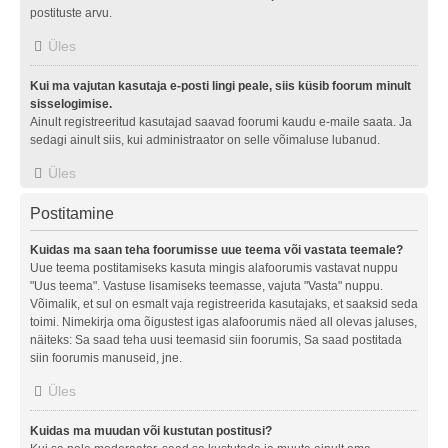
postituste arvu.
Üles
Kui ma vajutan kasutaja e-posti lingi peale, siis küsib foorum minult
sisselogimise.
Ainult registreeritud kasutajad saavad foorumi kaudu e-maile saata. Ja
sedagi ainult siis, kui administraator on selle võimaluse lubanud.
Üles
Postitamine
Kuidas ma saan teha foorumisse uue teema või vastata teemale?
Uue teema postitamiseks kasuta mingis alafoorumis vastavat nuppu
"Uus teema". Vastuse lisamiseks teemasse, vajuta "Vasta" nuppu.
Võimalik, et sul on esmalt vaja registreerida kasutajaks, et saaksid seda
toimi. Nimekirja oma õigustest igas alafoorumis näed all olevas jaluses,
näiteks: Sa saad teha uusi teemasid siin foorumis, Sa saad postitada
siin foorumis manuseid, jne.
Üles
Kuidas ma muudan või kustutan postitusi?