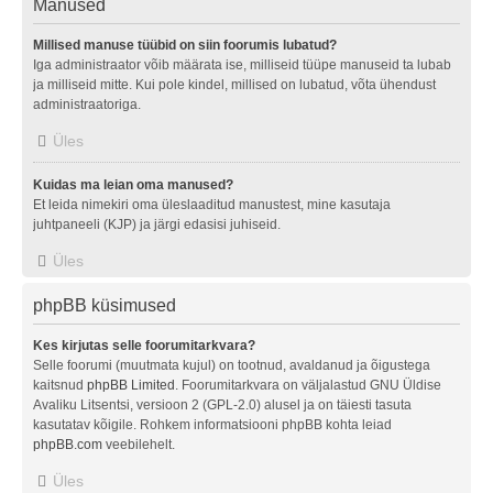
Manused
Millised manuse tüübid on siin foorumis lubatud?
Iga administraator võib määrata ise, milliseid tüüpe manuseid ta lubab
ja milliseid mitte. Kui pole kindel, millised on lubatud, võta ühendust
administraatoriga.
Üles
Kuidas ma leian oma manused?
Et leida nimekiri oma üleslaaditud manustest, mine kasutaja
juhtpaneeli (KJP) ja järgi edasisi juhiseid.
Üles
phpBB küsimused
Kes kirjutas selle foorumitarkvara?
Selle foorumi (muutmata kujul) on tootnud, avaldanud ja õigustega
kaitsnud
phpBB Limited
. Foorumitarkvara on väljalastud GNU Üldise
Avaliku Litsentsi, versioon 2 (GPL-2.0) alusel ja on täiesti tasuta
kasutatav kõigile. Rohkem informatsiooni phpBB kohta leiad
phpBB.com
veebilehelt.
Üles