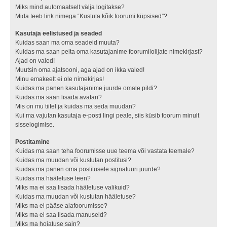
Miks mind automaatselt välja logitakse?
Mida teeb link nimega “Kustuta kõik foorumi küpsised”?
Kasutaja eelistused ja seaded
Kuidas saan ma oma seadeid muuta?
Kuidas ma saan peita oma kasutajanime foorumilolijate nimekirjast?
Ajad on valed!
Muutsin oma ajatsooni, aga ajad on ikka valed!
Minu emakeelt ei ole nimekirjas!
Kuidas ma panen kasutajanime juurde omale pildi?
Kuidas ma saan lisada avatari?
Mis on mu tiitel ja kuidas ma seda muudan?
Kui ma vajutan kasutaja e-posti lingi peale, siis küsib foorum minult
sisselogimise.
Postitamine
Kuidas ma saan teha foorumisse uue teema või vastata teemale?
Kuidas ma muudan või kustutan postitusi?
Kuidas ma panen oma postitusele signatuuri juurde?
Kuidas ma hääletuse teen?
Miks ma ei saa lisada hääletuse valikuid?
Kuidas ma muudan või kustutan hääletuse?
Miks ma ei pääse alafoorumisse?
Miks ma ei saa lisada manuseid?
Miks ma hoiatuse sain?