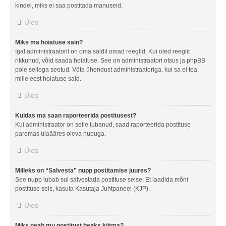
kindel, miks ei saa postitada manuseid.
Üles
Miks ma hoiatuse sain?
Igal administraatoril on oma saidil omad reeglid. Kui oled reeglit
rikkunud, võid saada hoiatuse. See on administraatori otsus ja phpBB
pole sellega seotud. Võta ühendust administraatoriga, kui sa ei tea,
mille eest hoiatuse said.
Üles
Kuidas ma saan raporteerida postitusest?
Kui administraator on selle lubanud, saad raporteerida postituse
paremas ülaääres oleva nupuga.
Üles
Milleks on “Salvesta” nupp postitamise juures?
See nupp lubab sul salvestada postituse seise. Et laadida mõni
postituse seis, kasuta Kasutaja Juhtpaneel (KJP).
Üles
Miks peab mu postitust heaks kiitma?