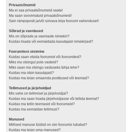
Privaatsõnumid
Ma ei saa privaatsõnumeid saata!
Ma saan soovimatuid privaatsõnumeid!
Sain rämpsposti ja/või solvava kirja foorumi vahendusel!
Sõbrad ja vaenlased
Mis on sõprade ja vaenlaste nimekiri?
Kuidas lisada või eemaldada kasutajaid nimekirjast?
Foorumitest otsimine
Kuidas saan otsida foorumist või foorumitest?
Miks mu otsingul pole vasteid?
Miks saan ma otsingu vastuseks tühja lehe?
Kuidas ma otsin kasutajaid?
Kuidas ma leian omaenda postitused või teemad?
Tellimused ja järjehoidjad
Mis vahe on tellimisel ja järjehoidjal?
Kuidas ma saan lisada järjehoidjasse või tellida teemat?
Kuidas ma tellin teemasid või foorumeid?
Kuidas ma eemaldan tellimusi?
Manused
Millised manuse tüübid on siin foorumis lubatud?
Kuidas ma leian oma manused?