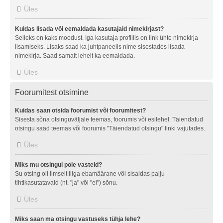
Üles
Kuidas lisada või eemaldada kasutajaid nimekirjast?
Selleks on kaks moodust. Iga kasutaja profiilis on link ühte nimekirja
lisamiseks. Lisaks saad ka juhtpaneelis nime sisestades lisada
nimekirja. Saad samalt lehelt ka eemaldada.
Üles
Foorumitest otsimine
Kuidas saan otsida foorumist või foorumitest?
Sisesta sõna otsinguväljale teemas, foorumis või esilehel. Täiendatud
otsingu saad teemas või foorumis "Täiendatud otsingu" linki vajutades.
Üles
Miks mu otsingul pole vasteid?
Su otsing oli ilmselt liiga ebamäärane või sisaldas palju
tihtikasutatavaid (nt. "ja" või "ei") sõnu.
Üles
Miks saan ma otsingu vastuseks tühja lehe?