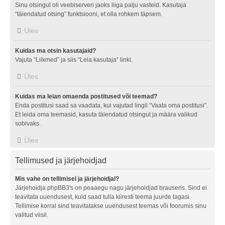
Sinu otsingul oli veebiserveri jaoks liiga palju vasteid. Kasutaja
“täiendatud otsing” funktsiooni, et olla rohkem täpsem.
Üles
Kuidas ma otsin kasutajaid?
Vajuta “Liikmed” ja siis “Leia kasutaja” linki.
Üles
Kuidas ma leian omaenda postitused või teemad?
Enda postitusi saad sa vaadata, kui vajutad lingil “Vaata oma postitusi”.
Et leida oma teemasid, kasuta täiendatud otsingut ja määra valikud
sobivaks.
Üles
Tellimused ja järjehoidjad
Mis vahe on tellimisel ja järjehoidjal?
Järjehoidja phpBB3's on peaaegu nagu järjehoidjad brauseris. Sind ei
teavitata uuendusest, kuid saad tulla kiiresti teema juurde tagasi.
Tellimise korral sind teavitatakse uuendusest teemas või foorumis sinu
valitud viisil.