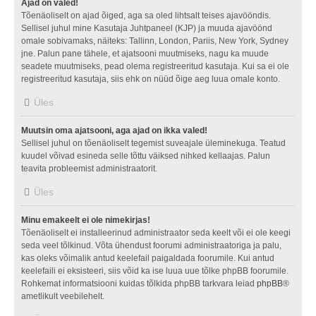
Ajad on valed!
Tõenäoliselt on ajad õiged, aga sa oled lihtsalt teises ajavööndis.
Sellisel juhul mine Kasutaja Juhtpaneel (KJP) ja muuda ajavöönd
omale sobivamaks, näiteks: Tallinn, London, Pariis, New York, Sydney
jne. Palun pane tähele, et ajatsooni muutmiseks, nagu ka muude
seadete muutmiseks, pead olema registreeritud kasutaja. Kui sa ei ole
registreeritud kasutaja, siis ehk on nüüd õige aeg luua omale konto.
Üles
Muutsin oma ajatsooni, aga ajad on ikka valed!
Sellisel juhul on tõenäoliselt tegemist suveajale üleminekuga. Teatud
kuudel võivad esineda selle tõttu väiksed nihked kellaajas. Palun
teavita probleemist administraatorit.
Üles
Minu emakeelt ei ole nimekirjas!
Tõenäoliselt ei installeerinud administraator seda keelt või ei ole keegi
seda veel tõlkinud. Võta ühendust foorumi administraatoriga ja palu,
kas oleks võimalik antud keelefail paigaldada foorumile. Kui antud
keelefaili ei eksisteeri, siis võid ka ise luua uue tõlke phpBB foorumile.
Rohkemat informatsiooni kuidas tõlkida phpBB tarkvara leiad
phpBB
®
ametlikult veebilehelt.