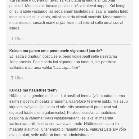
Kui sa pole moderaator, saad sa kustutada ja muuta ainult oma
postitusi. Muutmiseks kasuta postituse kõrval olevat nuppu. Kui keegi
on su teatele vastanud, sa seda enam kustutada ei saa ja muutes tuleb
teate alla kiri selle kohta, millal sa seda viimati muutsid. Moderaatorite
muutmisest enamasti märki ei jää, kuid nad võivad selle omal soovil
lisada.
Üles
Kuidas ma panen oma postitusele signatuuri juurde?
Et lisada signatuuri postitusele, pead kõigepealt selle sisestama
Juhtpaneelis. Peale seda kui signatuur on loodud, siis postituse
valikutes määrama valiku
"Lisa signatuur"
.
Üles
Kuidas ma hääletuse teen?
Hääletuste tegemine on lihte - kui postitad teema (või muudad teema
esimest postitust) peaksid nägema
Hääletuse lisamine
sakki, mis asub
kirjutamisvälja all (kui seda ei näe, siis arvatavasti puuduvad sul
õigused hääletuse algatamiseks). Peaksid sisestama hääletuse
pealkirja ja vähemalt kaks vastusevarianti (selleks, et määrata
vastusevarianti, sisesta see vastavale reale. Hääletusele saab ka
määrata ajalimiidi, 0 tähendab piiramatut aega. Valikvastuste arv võib
olla piiratud, selle määrab foorumi administraator.