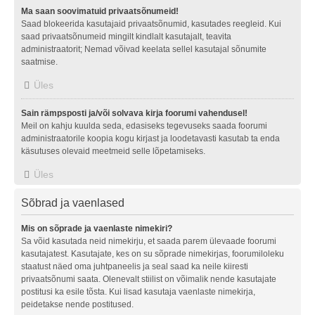
Ma saan soovimatuid privaatsõnumeid!
Saad blokeerida kasutajaid privaatsõnumid, kasutades reegleid. Kui
saad privaatsõnumeid mingilt kindlalt kasutajalt, teavita
administraatorit; Nemad võivad keelata sellel kasutajal sõnumite
saatmise.
Üles
Sain rämpsposti ja/või solvava kirja foorumi vahendusel!
Meil on kahju kuulda seda, edasiseks tegevuseks saada foorumi
administraatorile koopia kogu kirjast ja loodetavasti kasutab ta enda
käsutuses olevaid meetmeid selle lõpetamiseks.
Üles
Sõbrad ja vaenlased
Mis on sõprade ja vaenlaste nimekiri?
Sa võid kasutada neid nimekirju, et saada parem ülevaade foorumi
kasutajatest. Kasutajate, kes on su sõprade nimekirjas, foorumiloleku
staatust näed oma juhtpaneelis ja seal saad ka neile kiiresti
privaatsõnumi saata. Olenevalt stiilist on võimalik nende kasutajate
postitusi ka esile tõsta. Kui lisad kasutaja vaenlaste nimekirja,
peidetakse nende postitused.