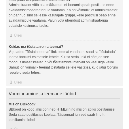
Administraator võib olla määranud, et foorumis peab postituse enne
avaldamist moderaator üle vaatama. Ka on võimalik, et administraator
on pannud sind sellesse kasutajate gruppi, kelle postitusi peab enne
avaldamist üle vaatama. Palun võta ühendust administraatoriga
edasiste küsimuste jaoks.
Üles
Kuidas ma tõstatan oma teemat?
Vajutades “Tõstata teemat” linki teemat vaadates, saad sa "tõstatada"
teema foorumi esimesele lehele. Kui sa seda linki ei näe, on see
moodus ilmselt keelatud või tõstatamiste intervall on veel liiga väike.
Samuti on võimalik teemat tõstatada sellele vastates, kuid jälgi foorumi
reegleid seda tehes.
Üles
Vormindamine ja teemade tüübid
Mis on BBkood?
BBkood on kood, mis põhineb HTMLil ning mis on abiks postitamisel.
Seda saab postitustes keelata. Täpsemad juhised saab lingilt
postitamise lehel.