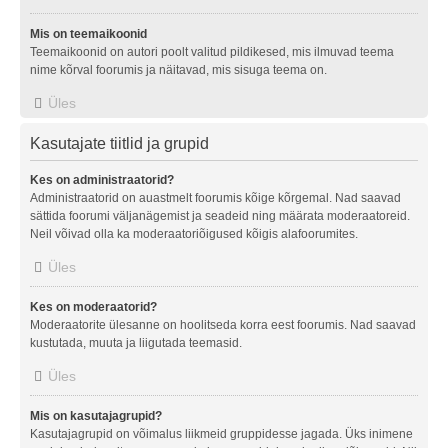
Mis on teemaikoonid
Teemaikoonid on autori poolt valitud pildikesed, mis ilmuvad teema
nime kõrval foorumis ja näitavad, mis sisuga teema on.
Üles
Kasutajate tiitlid ja grupid
Kes on administraatorid?
Administraatorid on auastmelt foorumis kõige kõrgemal. Nad saavad
sättida foorumi väljanägemist ja seadeid ning määrata moderaatoreid.
Neil võivad olla ka moderaatoriõigused kõigis alafoorumites.
Üles
Kes on moderaatorid?
Moderaatorite ülesanne on hoolitseda korra eest foorumis. Nad saavad
kustutada, muuta ja liigutada teemasid.
Üles
Mis on kasutajagrupid?
Kasutajagrupid on võimalus liikmeid gruppidesse jagada. Üks inimene