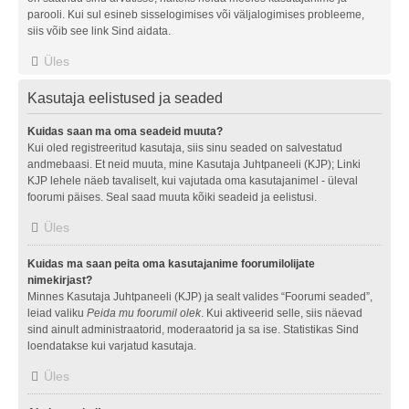
parooli. Kui sul esineb sisselogimises või väljalogimises probleeme,
siis võib see link Sind aidata.
Üles
Kasutaja eelistused ja seaded
Kuidas saan ma oma seadeid muuta?
Kui oled registreeritud kasutaja, siis sinu seaded on salvestatud
andmebaasi. Et neid muuta, mine Kasutaja Juhtpaneeli (KJP); Linki
KJP lehele näeb tavaliselt, kui vajutada oma kasutajanimel - üleval
foorumi päises. Seal saad muuta kõiki seadeid ja eelistusi.
Üles
Kuidas ma saan peita oma kasutajanime foorumilolijate
nimekirjast?
Minnes Kasutaja Juhtpaneeli (KJP) ja sealt valides “Foorumi seaded”,
leiad valiku
Peida mu foorumil olek
. Kui aktiveerid selle, siis näevad
sind ainult administraatorid, moderaatorid ja sa ise. Statistikas Sind
loendatakse kui varjatud kasutaja.
Üles