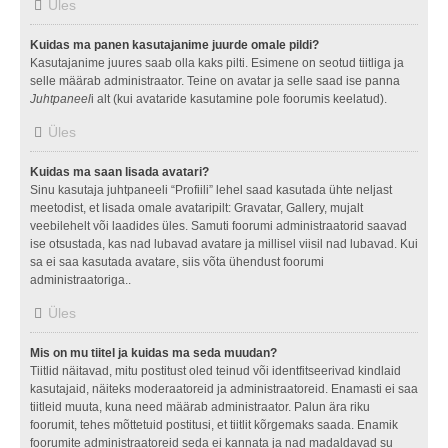
Üles
Kuidas ma panen kasutajanime juurde omale pildi?
Kasutajanime juures saab olla kaks pilti. Esimene on seotud tiitliga ja
selle määrab administraator. Teine on avatar ja selle saad ise panna
Juhtpaneel
i alt (kui avataride kasutamine pole foorumis keelatud).
Üles
Kuidas ma saan lisada avatari?
Sinu kasutaja juhtpaneeli “Profiili” lehel saad kasutada ühte neljast
meetodist, et lisada omale avataripilt: Gravatar, Gallery, mujalt
veebilehelt või laadides üles. Samuti foorumi administraatorid saavad
ise otsustada, kas nad lubavad avatare ja millisel viisil nad lubavad. Kui
sa ei saa kasutada avatare, siis võta ühendust foorumi
administraatoriga..
Üles
Mis on mu tiitel ja kuidas ma seda muudan?
Tiitlid näitavad, mitu postitust oled teinud või identfitseerivad kindlaid
kasutajaid, näiteks moderaatoreid ja administraatoreid. Enamasti ei saa
tiitleid muuta, kuna need määrab administraator. Palun ära riku
foorumit, tehes mõttetuid postitusi, et tiitlit kõrgemaks saada. Enamik
foorumite administraatoreid seda ei kannata ja nad madaldavad su