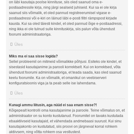
on läbi kasutaja poolse kinnituse, siis oled saanud oma e-
postiaadressile kirja, ning järgi sealseid juhiseid. Kui sa ei ole kirja
saanud siis võimalik, et oled pannud registreerumisel vigase e-
postiaadressi või e-kiri on läinud läbi e-posti filtri rämpspost kirjade
kausta. Kui sa oled täiesti kindel, et oled pannud õige e-postiaadressi,
ning ikka ei ole tulnud sulle kinnituskirja, siis palun võta ühendust
foorumi administraatoriga.
Üles
Miks ma ei saa sisse logida?
Sellel probleemil on mitmeid võimalikke põhjusi. Esiteks ole kindel, et
sisestasid kasutajanime ja parooli korrektselt. Kui on korrektsed, võta
ühendust foorumi administraatoriga, et teada saada, kas oled saanud
keelu foorumile. Ka on võimalik, et omanikul on veebiserveri
konfiguratsioonis viga ja ta peab selle ise lahendama.
Üles
Kunagi ammu liitusin, aga nüüd ei saa enam sisse?!
Kõigepealt kontrolli oma kasutajanime ja paroole. Teine võimalus on, et
administraator on su konto kustutanud. Foorumitel on tavaks kustutada
ebaaktiivseid kasutajaid, et vähendada andmebaasi suurust. Kui sinu
kasutajakonto on kustutatud, siis proovi on järgneval korral rohkem
aktiivsem, ning võtta rohkem osa vestlustest.