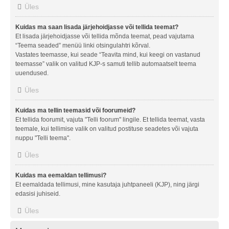
Üles
Kuidas ma saan lisada järjehoidjasse või tellida teemat?
Et lisada järjehoidjasse või tellida mõnda teemat, pead vajutama
“Teema seaded” menüü linki otsingulahtri kõrval.
Vastates teemasse, kui seade “Teavita mind, kui keegi on vastanud
teemasse” valik on valitud KJP-s samuti tellib automaatselt teema
uuendused.
Üles
Kuidas ma tellin teemasid või foorumeid?
Et tellida foorumit, vajuta "Telli foorum" lingile. Et tellida teemat, vasta
teemale, kui tellimise valik on valitud postituse seadetes või vajuta
nuppu "Telli teema".
Üles
Kuidas ma eemaldan tellimusi?
Et eemaldada tellimusi, mine kasutaja juhtpaneeli (KJP), ning järgi
edasisi juhiseid.
Üles