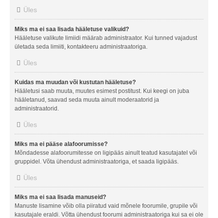
Üles
Miks ma ei saa lisada hääletuse valikuid?
Hääletuse valikute limiidi määrab administraator. Kui tunned vajadust
ületada seda limiiti, kontakteeru administraatoriga.
Üles
Kuidas ma muudan või kustutan hääletuse?
Hääletusi saab muuta, muutes esimest postitust. Kui keegi on juba
hääletanud, saavad seda muuta ainult moderaatorid ja
administraatorid.
Üles
Miks ma ei pääse alafoorumisse?
Mõndadesse alafoorumitesse on ligipääs ainult teatud kasutajatel või
gruppidel. Võta ühendust administraatoriga, et saada ligipääs.
Üles
Miks ma ei saa lisada manuseid?
Manuste lisamine võib olla piiratud vaid mõnele foorumile, grupile või
kasutajale eraldi. Võtta ühendust foorumi administraatoriga kui sa ei ole