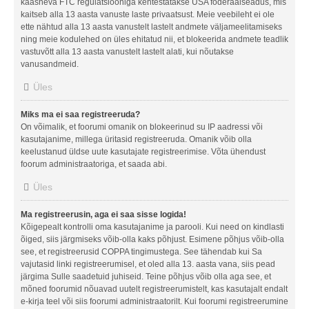
kaasneva FTC regulatsiooniga kehtestatakse USA föderaalseadus, mis
kaitseb alla 13 aasta vanuste laste privaatsust. Meie veebileht ei ole
ette nähtud alla 13 aasta vanustelt lastelt andmete väljameelitamiseks
ning meie kodulehed on üles ehitatud nii, et blokeerida andmete teadlik
vastuvõtt alla 13 aasta vanustelt lastelt alati, kui nõutakse
vanusandmeid.
Üles
Miks ma ei saa registreeruda?
On võimalik, et foorumi omanik on blokeerinud su IP aadressi või
kasutajanime, millega üritasid registreeruda. Omanik võib olla
keelustanud üldse uute kasutajate registreerimise. Võta ühendust
foorum administraatoriga, et saada abi.
Üles
Ma registreerusin, aga ei saa sisse logida!
Kõigepealt kontrolli oma kasutajanime ja parooli. Kui need on kindlasti
õiged, siis järgmiseks võib-olla kaks põhjust. Esimene põhjus võib-olla
see, et registreerusid COPPA tingimustega. See tähendab kui Sa
vajutasid linki registreerumisel, et oled alla 13. aasta vana, siis pead
järgima Sulle saadetuid juhiseid. Teine põhjus võib olla aga see, et
mõned foorumid nõuavad uutelt registreerumistelt, kas kasutajalt endalt
e-kirja teel või siis foorumi administraatorilt. Kui foorumi registreerumine