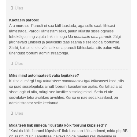
Üles
Kaotasin parooli!
Ära muretse! Parooli ei saa küll taastada, aga selle saab lihtsasi
lähtestada. Parooli lähtestamiseks, palun külasta sisselogimise
lehekülge, ning vajuta linki nimega
Ma unustasin oma parooli
. Jälgi
järgnevaid juhiseid ja peaksidki taas saama sisse logida foorumile.
Siiski, kui teil ei ole võimalik oma parooli lähtestada, siis palun võta
ühendust foorumi administraatoriga.
Üles
Miks mind automaatselt välja logitakse?
Kui sa ei märgi
Logi mind sisse automaatselt igal külastusel
kasti, siis
sa jääd sisselogituks ainult foorumi kasutamise ajaks. Kui tahad alati
sisse logitud olla, märgi see kastike sisselogimisel. Seda ei ole
soovitatav teha avalikes arvutites. Kui sa ei näe seda kastikest, on
administraator selle keelanud.
Üles
Mida teeb link nimega “Kustuta kõik foorumi küpsised”?
“Kustuta kõik foorumi küpsised” link kustutab kõik andmed, mida phpBB
on saatnud sinu arvutisse, näiteks hoida meeles kasutajanime ja