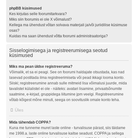
phpBB küsimused
Kes kirjutas selle foorumitarkvara?
Miks siin foorumis ei ole X võimalust?
Kellega ma ühendust võtan solvava materjali ja/või juriidilise küsimuse
osas?
Kuidas ma saan ühendust võtta foorumi administraatoriga?
Sisselogimisega ja registreerumisega seotud
küsimused
Miks ma pean üldse registreeruma?
Võimalik, et sa ei peagi. See on foorumi haldajate otsustada, kas nad
lasevad postitada ilma registreerimiseta või pead ikkagi looma konto.
Siiski; registreerumine annab sulle mitmeid lisa võimalusi juurde, mida
tavalistel külalistel ei ole - näiteks: avatari lisamine, privaatsõnumite
saatmine, e-kirjad, gruppidega liitumine jpm veelgi. Registreerumine
võtab kõigest mõne minuti, seega on soovituslik omale konto teha.
Üles
Mida tähendab COPPA?
Kuna me tunneme muret laste online - turvalisuse pärast, siis täidame
me 1998.a. laste online turvalisuse kaitse seadust. COPPA ja sellega