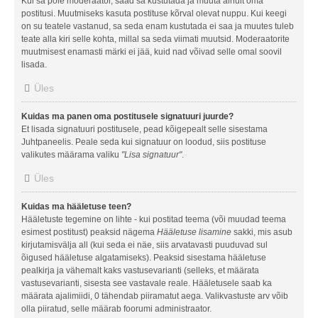
Kui sa pole moderaator, saad sa kustutada ja muuta ainult oma
postitusi. Muutmiseks kasuta postituse kõrval olevat nuppu. Kui keegi
on su teatele vastanud, sa seda enam kustutada ei saa ja muutes tuleb
teate alla kiri selle kohta, millal sa seda viimati muutsid. Moderaatorite
muutmisest enamasti märki ei jää, kuid nad võivad selle omal soovil
lisada.
Üles
Kuidas ma panen oma postitusele signatuuri juurde?
Et lisada signatuuri postitusele, pead kõigepealt selle sisestama
Juhtpaneelis. Peale seda kui signatuur on loodud, siis postituse
valikutes määrama valiku
"Lisa signatuur"
.
Üles
Kuidas ma hääletuse teen?
Hääletuste tegemine on lihte - kui postitad teema (või muudad teema
esimest postitust) peaksid nägema
Hääletuse lisamine
sakki, mis asub
kirjutamisvälja all (kui seda ei näe, siis arvatavasti puuduvad sul
õigused hääletuse algatamiseks). Peaksid sisestama hääletuse
pealkirja ja vähemalt kaks vastusevarianti (selleks, et määrata
vastusevarianti, sisesta see vastavale reale. Hääletusele saab ka
määrata ajalimiidi, 0 tähendab piiramatut aega. Valikvastuste arv võib
olla piiratud, selle määrab foorumi administraator.