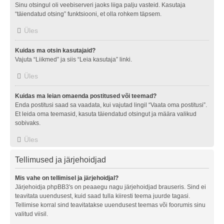
Sinu otsingul oli veebiserveri jaoks liiga palju vasteid. Kasutaja
“täiendatud otsing” funktsiooni, et olla rohkem täpsem.
Üles
Kuidas ma otsin kasutajaid?
Vajuta “Liikmed” ja siis “Leia kasutaja” linki.
Üles
Kuidas ma leian omaenda postitused või teemad?
Enda postitusi saad sa vaadata, kui vajutad lingil “Vaata oma postitusi”.
Et leida oma teemasid, kasuta täiendatud otsingut ja määra valikud
sobivaks.
Üles
Tellimused ja järjehoidjad
Mis vahe on tellimisel ja järjehoidjal?
Järjehoidja phpBB3's on peaaegu nagu järjehoidjad brauseris. Sind ei
teavitata uuendusest, kuid saad tulla kiiresti teema juurde tagasi.
Tellimise korral sind teavitatakse uuendusest teemas või foorumis sinu
valitud viisil.