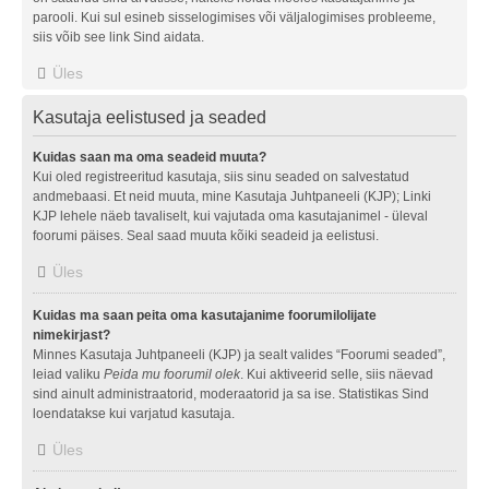
parooli. Kui sul esineb sisselogimises või väljalogimises probleeme,
siis võib see link Sind aidata.
Üles
Kasutaja eelistused ja seaded
Kuidas saan ma oma seadeid muuta?
Kui oled registreeritud kasutaja, siis sinu seaded on salvestatud
andmebaasi. Et neid muuta, mine Kasutaja Juhtpaneeli (KJP); Linki
KJP lehele näeb tavaliselt, kui vajutada oma kasutajanimel - üleval
foorumi päises. Seal saad muuta kõiki seadeid ja eelistusi.
Üles
Kuidas ma saan peita oma kasutajanime foorumilolijate
nimekirjast?
Minnes Kasutaja Juhtpaneeli (KJP) ja sealt valides “Foorumi seaded”,
leiad valiku
Peida mu foorumil olek
. Kui aktiveerid selle, siis näevad
sind ainult administraatorid, moderaatorid ja sa ise. Statistikas Sind
loendatakse kui varjatud kasutaja.
Üles