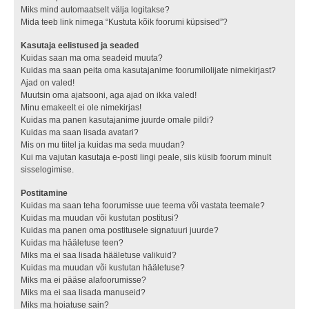
Miks mind automaatselt välja logitakse?
Mida teeb link nimega “Kustuta kõik foorumi küpsised”?
Kasutaja eelistused ja seaded
Kuidas saan ma oma seadeid muuta?
Kuidas ma saan peita oma kasutajanime foorumilolijate nimekirjast?
Ajad on valed!
Muutsin oma ajatsooni, aga ajad on ikka valed!
Minu emakeelt ei ole nimekirjas!
Kuidas ma panen kasutajanime juurde omale pildi?
Kuidas ma saan lisada avatari?
Mis on mu tiitel ja kuidas ma seda muudan?
Kui ma vajutan kasutaja e-posti lingi peale, siis küsib foorum minult
sisselogimise.
Postitamine
Kuidas ma saan teha foorumisse uue teema või vastata teemale?
Kuidas ma muudan või kustutan postitusi?
Kuidas ma panen oma postitusele signatuuri juurde?
Kuidas ma hääletuse teen?
Miks ma ei saa lisada hääletuse valikuid?
Kuidas ma muudan või kustutan hääletuse?
Miks ma ei pääse alafoorumisse?
Miks ma ei saa lisada manuseid?
Miks ma hoiatuse sain?