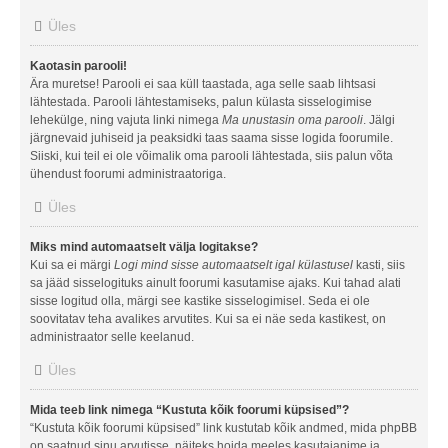
Üles
Kaotasin parooli!
Ära muretse! Parooli ei saa küll taastada, aga selle saab lihtsasi
lähtestada. Parooli lähtestamiseks, palun külasta sisselogimise
lehekülge, ning vajuta linki nimega
Ma unustasin oma parooli
. Jälgi
järgnevaid juhiseid ja peaksidki taas saama sisse logida foorumile.
Siiski, kui teil ei ole võimalik oma parooli lähtestada, siis palun võta
ühendust foorumi administraatoriga.
Üles
Miks mind automaatselt välja logitakse?
Kui sa ei märgi
Logi mind sisse automaatselt igal külastusel
kasti, siis
sa jääd sisselogituks ainult foorumi kasutamise ajaks. Kui tahad alati
sisse logitud olla, märgi see kastike sisselogimisel. Seda ei ole
soovitatav teha avalikes arvutites. Kui sa ei näe seda kastikest, on
administraator selle keelanud.
Üles
Mida teeb link nimega “Kustuta kõik foorumi küpsised”?
“Kustuta kõik foorumi küpsised” link kustutab kõik andmed, mida phpBB
on saatnud sinu arvutisse, näiteks hoida meeles kasutajanime ja