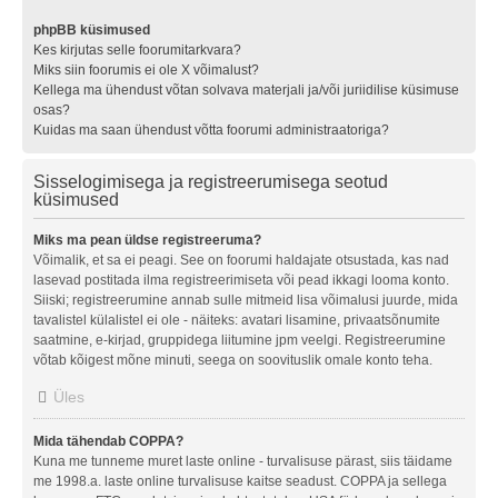
phpBB küsimused
Kes kirjutas selle foorumitarkvara?
Miks siin foorumis ei ole X võimalust?
Kellega ma ühendust võtan solvava materjali ja/või juriidilise küsimuse
osas?
Kuidas ma saan ühendust võtta foorumi administraatoriga?
Sisselogimisega ja registreerumisega seotud
küsimused
Miks ma pean üldse registreeruma?
Võimalik, et sa ei peagi. See on foorumi haldajate otsustada, kas nad
lasevad postitada ilma registreerimiseta või pead ikkagi looma konto.
Siiski; registreerumine annab sulle mitmeid lisa võimalusi juurde, mida
tavalistel külalistel ei ole - näiteks: avatari lisamine, privaatsõnumite
saatmine, e-kirjad, gruppidega liitumine jpm veelgi. Registreerumine
võtab kõigest mõne minuti, seega on soovituslik omale konto teha.
Üles
Mida tähendab COPPA?
Kuna me tunneme muret laste online - turvalisuse pärast, siis täidame
me 1998.a. laste online turvalisuse kaitse seadust. COPPA ja sellega