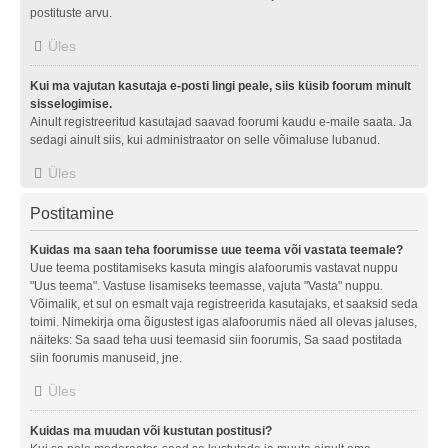
postituste arvu.
Üles
Kui ma vajutan kasutaja e-posti lingi peale, siis küsib foorum minult
sisselogimise.
Ainult registreeritud kasutajad saavad foorumi kaudu e-maile saata. Ja
sedagi ainult siis, kui administraator on selle võimaluse lubanud.
Üles
Postitamine
Kuidas ma saan teha foorumisse uue teema või vastata teemale?
Uue teema postitamiseks kasuta mingis alafoorumis vastavat nuppu
"Uus teema". Vastuse lisamiseks teemasse, vajuta "Vasta" nuppu.
Võimalik, et sul on esmalt vaja registreerida kasutajaks, et saaksid seda
toimi. Nimekirja oma õigustest igas alafoorumis näed all olevas jaluses,
näiteks: Sa saad teha uusi teemasid siin foorumis, Sa saad postitada
siin foorumis manuseid, jne.
Üles
Kuidas ma muudan või kustutan postitusi?