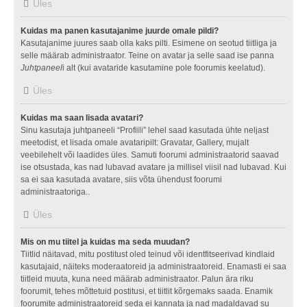
Üles
Kuidas ma panen kasutajanime juurde omale pildi?
Kasutajanime juures saab olla kaks pilti. Esimene on seotud tiitliga ja
selle määrab administraator. Teine on avatar ja selle saad ise panna
Juhtpaneel
i alt (kui avataride kasutamine pole foorumis keelatud).
Üles
Kuidas ma saan lisada avatari?
Sinu kasutaja juhtpaneeli “Profiili” lehel saad kasutada ühte neljast
meetodist, et lisada omale avataripilt: Gravatar, Gallery, mujalt
veebilehelt või laadides üles. Samuti foorumi administraatorid saavad
ise otsustada, kas nad lubavad avatare ja millisel viisil nad lubavad. Kui
sa ei saa kasutada avatare, siis võta ühendust foorumi
administraatoriga..
Üles
Mis on mu tiitel ja kuidas ma seda muudan?
Tiitlid näitavad, mitu postitust oled teinud või identfitseerivad kindlaid
kasutajaid, näiteks moderaatoreid ja administraatoreid. Enamasti ei saa
tiitleid muuta, kuna need määrab administraator. Palun ära riku
foorumit, tehes mõttetuid postitusi, et tiitlit kõrgemaks saada. Enamik
foorumite administraatoreid seda ei kannata ja nad madaldavad su