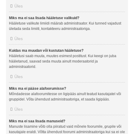
Üles
Miks ma ei saa lisada hääletuse valikuid?
Hääletuse valikute limiidi määrab administraator. Kui tunned vajadust
ületada seda limiiti, kontakteeru administraatoriga.
Üles
Kuidas ma muudan või kustutan hääletuse?
Hääletusi saab muuta, muutes esimest postitust. Kui keegi on juba
hääletanud, saavad seda muuta ainult moderaatorid ja
administraatorid.
Üles
Miks ma ei pääse alafoorumisse?
Mõndadesse alafoorumitesse on ligipääs ainult teatud kasutajatel või
gruppidel. Võta ühendust administraatoriga, et saada ligipääs.
Üles
Miks ma ei saa lisada manuseid?
Manuste lisamine võib olla piiratud vaid mõnele foorumile, grupile või
kasutajale eraldi. Võtta ühendust foorumi administraatoriga kui sa ei ole