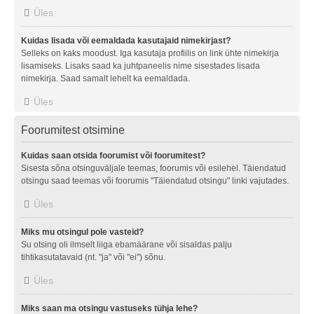
Üles
Kuidas lisada või eemaldada kasutajaid nimekirjast?
Selleks on kaks moodust. Iga kasutaja profiilis on link ühte nimekirja
lisamiseks. Lisaks saad ka juhtpaneelis nime sisestades lisada
nimekirja. Saad samalt lehelt ka eemaldada.
Üles
Foorumitest otsimine
Kuidas saan otsida foorumist või foorumitest?
Sisesta sõna otsinguväljale teemas, foorumis või esilehel. Täiendatud
otsingu saad teemas või foorumis "Täiendatud otsingu" linki vajutades.
Üles
Miks mu otsingul pole vasteid?
Su otsing oli ilmselt liiga ebamäärane või sisaldas palju
tihtikasutatavaid (nt. "ja" või "ei") sõnu.
Üles
Miks saan ma otsingu vastuseks tühja lehe?