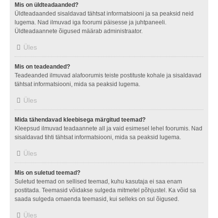
Mis on üldteadaanded?
Üldteadaanded sisaldavad tähtsat informatsiooni ja sa peaksid neid
lugema. Nad ilmuvad iga foorumi päisesse ja juhtpaneeli.
Üldteadaannete õigused määrab administraator.
Üles
Mis on teadeanded?
Teadeanded ilmuvad alafoorumis teiste postituste kohale ja sisaldavad
tähtsat informatsiooni, mida sa peaksid lugema.
Üles
Mida tähendavad kleebisega märgitud teemad?
Kleepsud ilmuvad teadaannete all ja vaid esimesel lehel foorumis. Nad
sisaldavad tihti tähtsat informatsiooni, mida sa peaksid lugema.
Üles
Mis on suletud teemad?
Suletud teemad on sellised teemad, kuhu kasutaja ei saa enam
postitada. Teemasid võidakse sulgeda mitmetel põhjustel. Ka võid sa
saada sulgeda omaenda teemasid, kui selleks on sul õigused.
Üles