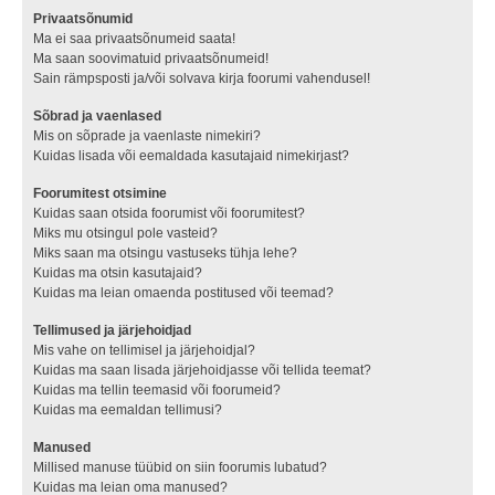
Privaatsõnumid
Ma ei saa privaatsõnumeid saata!
Ma saan soovimatuid privaatsõnumeid!
Sain rämpsposti ja/või solvava kirja foorumi vahendusel!
Sõbrad ja vaenlased
Mis on sõprade ja vaenlaste nimekiri?
Kuidas lisada või eemaldada kasutajaid nimekirjast?
Foorumitest otsimine
Kuidas saan otsida foorumist või foorumitest?
Miks mu otsingul pole vasteid?
Miks saan ma otsingu vastuseks tühja lehe?
Kuidas ma otsin kasutajaid?
Kuidas ma leian omaenda postitused või teemad?
Tellimused ja järjehoidjad
Mis vahe on tellimisel ja järjehoidjal?
Kuidas ma saan lisada järjehoidjasse või tellida teemat?
Kuidas ma tellin teemasid või foorumeid?
Kuidas ma eemaldan tellimusi?
Manused
Millised manuse tüübid on siin foorumis lubatud?
Kuidas ma leian oma manused?