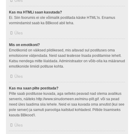
Üles
Kas ma HTMLi saan kasutada?
Ei. Siin foorumis ei ole võimalik postitada käske HTML'is. Enamus
vormindamist saab ka BBkood abil teha.
Üles
Mis on emotikoni?
Emotikonid on väiksed pildikesed, mis aitavad sul postituses oma
emotsioone väljendada. Neid saad teatesse lisada postitamise lehelt.
Katsu nendega mitte liialdada. Administraator on võib-olla ka määranud
emotikonide limiidi potituse kohta.
Üles
Kas ma saan pilte postitada?
Pilte saab postitusse kuvada, aga selleks peavad nad olema avalikus
serveris, näiteks http://www.sinudomeen.ee/minu-pilt.gif. või sa pead
need üles laadima siia lehele. Neid ei saa kuvada oma arvutist (kui see
pole server) ja samuti parooliga kaitstud kohtadest. Piltide lisamiseks
kasuta BBkood'i.
Üles