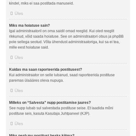
kindel, miks ei saa postitada manuseid.
Üles
Miks ma hoiatuse sain?
Igal administraatoril on oma saidil omad reeglid. Kui oled reeglit
rikkunud, võid saada hoiatuse. See on administraatori otsus ja phpBB
pole sellega seotud. Võta ühendust administraatoriga, kui sa ei tea,
mille eest hoiatuse said.
Üles
Kuidas ma saan raporteerida postitusest?
Kui administraator on selle lubanud, saad raporteerida postituse
paremas ülaääres oleva nupuga.
Üles
Milleks on “Salvesta” nupp postitamise juures?
See nupp lubab sul salvestada postituse seise. Et laadida mõni
postituse seis, kasuta Kasutaja Juhtpaneel (KJP).
Üles
Miks peab mu postitust heaks kiitma?