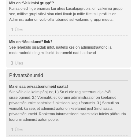
Mis on “Vaikimisi grupp”?
Kui sa oled liige enamas kui ühes kasutajagrupis, on vaikimisi grupp
see, millise grupi värvi sinu nimi ilmub ja mille tiitel sul profiilis on.
Administraator on võib-olla lubanud sul vaikimisi gruppi muuta.
Üles
Mis on “Meeskond” link?
See lehekülg sisaldab infot, näiteks kes on administraatorid ja
moderaatorid ning milliseid foorumeid nad haldavad.
Üles
Privaatsõnumid
Ma ei saa privaatsõnumeid saata!
Siin võib olla kolm põhjust; 1.) Sa ei ole registreerunud ja / või
sisseloginud. 2.) Võimalik, et foorumi administraator on keelanud
privaatsõnumite saatmise funktsiooni kogu foorumis. 3.) Samuti on
võimalik ka see, et administraator on keelanud just Sinul saata
privaatsõnumeid. Rohkema informatsiooni saamiseks tuleks pöörduda
foorumi administraatori poole.
Üles