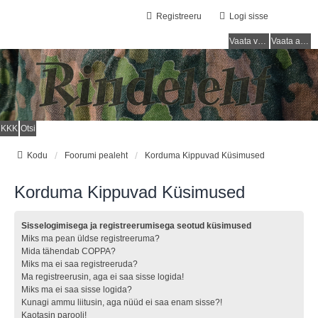
Registreeru
Logi sisse
Vaata vastamata teemasi
Vaata aktiivseid teemasid
KKK
Otsi
Kodu
Foorumi pealeht
Korduma Kippuvad Küsimused
Korduma Kippuvad Küsimused
Sisselogimisega ja registreerumisega seotud küsimused
Miks ma pean üldse registreeruma?
Mida tähendab COPPA?
Miks ma ei saa registreeruda?
Ma registreerusin, aga ei saa sisse logida!
Miks ma ei saa sisse logida?
Kunagi ammu liitusin, aga nüüd ei saa enam sisse?!
Kaotasin parooli!