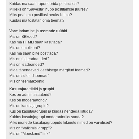
Kuidas ma saan raporteerida postitusest?
Milleks on “Salvesta” nupp postitamise juures?
Miks peab mu postitust heaks kiitma?
Kuidas ma tõstatan oma teemat?
Vormindamine ja teemade tüübid
Mis on BBkood?
Kas ma HTMLi saan kasutada?
Mis on emotikoni?
Kas ma saan pilte postitada?
Mis on üldteadaanded?
Mis on teadeanded?
Mida tähendavad kleebisega märgitud teemad?
Mis on suletud teemad?
Mis on teemaikoonid
Kasutajate tiitlid ja grupid
Kes on administraatorid?
Kes on moderaatorid?
Mis on kasutajagrupid?
Kus on kasutajagrupid ja kuidas nendega liituda?
Kuidas kasutajagrupi moderaatoriks saada?
Miks mõnede kasutajagruppide liikmete nimed on värvilised?
Mis on “Vaikimisi grupp”?
Mis on “Meeskond” link?