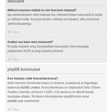
Manused
Millised manuse tüübid on siin foorumis lubatud?
Iga administraator võib määrata ise, milliseid tüüpe manuseid ta lubab
ja milliseid mitte. Kui pole kindel, millised on lubatud, võta ühendust
administraatoriga.
Üles
Kuidas ma leian oma manused?
Et leida nimekiri oma üleslaaditud manustest, mine kasutaja
juhtpaneeli (KJP) ja järgi edasisi juhiseid.
Üles
phpBB küsimused
Kes kirjutas selle foorumitarkvara?
Selle foorumi (muutmata kujul) on tootnud, avaldanud ja õigustega
kaitsnud
phpBB Limited
. Foorumitarkvara on väljalastud GNU Üldise
Avaliku Litsentsi, versioon 2 (GPL-2.0) alusel ja on täiesti tasuta
kasutatav kõigile. Rohkem informatsiooni phpBB kohta leiad
phpBB.com
veebilehelt.
Üles