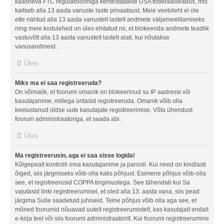
kaasneva FTC regulatsiooniga kehtestatakse USA föderaalseadus, mis
kaitseb alla 13 aasta vanuste laste privaatsust. Meie veebileht ei ole
ette nähtud alla 13 aasta vanustelt lastelt andmete väljameelitamiseks
ning meie kodulehed on üles ehitatud nii, et blokeerida andmete teadlik
vastuvõtt alla 13 aasta vanustelt lastelt alati, kui nõutakse
vanusandmeid.
Üles
Miks ma ei saa registreeruda?
On võimalik, et foorumi omanik on blokeerinud su IP aadressi või
kasutajanime, millega üritasid registreeruda. Omanik võib olla
keelustanud üldse uute kasutajate registreerimise. Võta ühendust
foorum administraatoriga, et saada abi.
Üles
Ma registreerusin, aga ei saa sisse logida!
Kõigepealt kontrolli oma kasutajanime ja parooli. Kui need on kindlasti
õiged, siis järgmiseks võib-olla kaks põhjust. Esimene põhjus võib-olla
see, et registreerusid COPPA tingimustega. See tähendab kui Sa
vajutasid linki registreerumisel, et oled alla 13. aasta vana, siis pead
järgima Sulle saadetuid juhiseid. Teine põhjus võib olla aga see, et
mõned foorumid nõuavad uutelt registreerumistelt, kas kasutajalt endalt
e-kirja teel või siis foorumi administraatorilt. Kui foorumi registreerumine