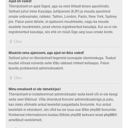
Ajad on valed!
Tõenäoliselt on ajad õiged, aga sa oled lihtsalt teises ajavööndis.
Sellisel juhul mine Kasutaja Juhtpaneel (KJP) ja muuda ajavöönd
omale sobivamaks, näiteks: Tallinn, London, Pariis, New York, Sydney
jne. Palun pane tähele, et ajatsooni muutmiseks, nagu ka muude
seadete muutmiseks, pead olema registreeritud kasutaja. Kui sa ei ole
registreeritud kasutaja, siis ehk on nüüd õige aeg luua omale konto.
Üles
Muutsin oma ajatsooni, aga ajad on ikka valed!
Sellisel juhul on tõenäoliselt tegemist suveajale üleminekuga. Teatud
kuudel võivad esineda selle tõttu väiksed nihked kellaajas. Palun
teavita probleemist administraatorit.
Üles
Minu emakeelt ei ole nimekirjas!
Tõenäoliselt ei installeerinud administraator seda keelt või ei ole keegi
seda veel tõlkinud. Võta ühendust foorumi administraatoriga ja palu,
kas oleks võimalik antud keelefail paigaldada foorumile. Kui antud
keelefaili ei eksisteeri, siis võid ka ise luua uue tõlke phpBB foorumile.
Rohkemat informatsiooni kuidas tõlkida phpBB tarkvara leiad
phpBB
®
ametlikult veebilehelt.