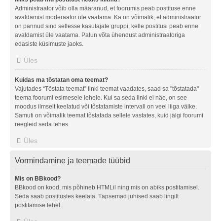
Administraator võib olla määranud, et foorumis peab postituse enne
avaldamist moderaator üle vaatama. Ka on võimalik, et administraator
on pannud sind sellesse kasutajate gruppi, kelle postitusi peab enne
avaldamist üle vaatama. Palun võta ühendust administraatoriga
edasiste küsimuste jaoks.
Üles
Kuidas ma tõstatan oma teemat?
Vajutades “Tõstata teemat” linki teemat vaadates, saad sa "tõstatada"
teema foorumi esimesele lehele. Kui sa seda linki ei näe, on see
moodus ilmselt keelatud või tõstatamiste intervall on veel liiga väike.
Samuti on võimalik teemat tõstatada sellele vastates, kuid jälgi foorumi
reegleid seda tehes.
Üles
Vormindamine ja teemade tüübid
Mis on BBkood?
BBkood on kood, mis põhineb HTMLil ning mis on abiks postitamisel.
Seda saab postitustes keelata. Täpsemad juhised saab lingilt
postitamise lehel.