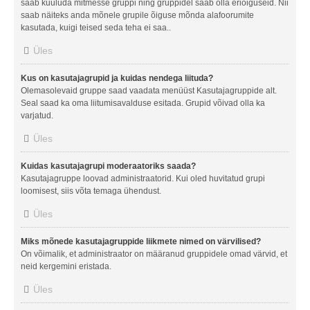
saab kuuluda mitmesse gruppi ning gruppidel saab olla eriõiguseid. Nii
saab näiteks anda mõnele grupile õiguse mõnda alafoorumite
kasutada, kuigi teised seda teha ei saa..
Üles
Kus on kasutajagrupid ja kuidas nendega liituda?
Olemasolevaid gruppe saad vaadata menüüst Kasutajagruppide alt.
Seal saad ka oma liitumisavalduse esitada. Grupid võivad olla ka
varjatud.
Üles
Kuidas kasutajagrupi moderaatoriks saada?
Kasutajagruppe loovad administraatorid. Kui oled huvitatud grupi
loomisest, siis võta temaga ühendust.
Üles
Miks mõnede kasutajagruppide liikmete nimed on värvilised?
On võimalik, et administraator on määranud gruppidele omad värvid, et
neid kergemini eristada.
Üles