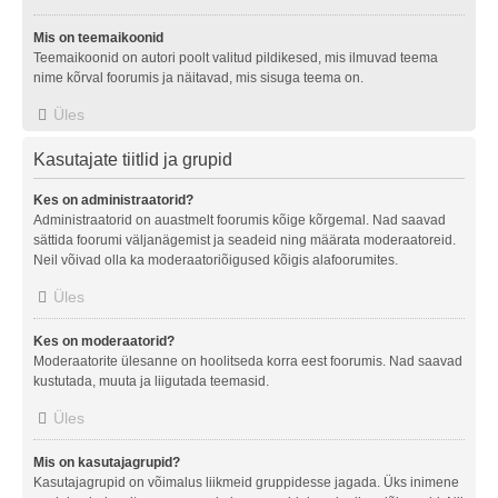
Mis on teemaikoonid
Teemaikoonid on autori poolt valitud pildikesed, mis ilmuvad teema
nime kõrval foorumis ja näitavad, mis sisuga teema on.
Üles
Kasutajate tiitlid ja grupid
Kes on administraatorid?
Administraatorid on auastmelt foorumis kõige kõrgemal. Nad saavad
sättida foorumi väljanägemist ja seadeid ning määrata moderaatoreid.
Neil võivad olla ka moderaatoriõigused kõigis alafoorumites.
Üles
Kes on moderaatorid?
Moderaatorite ülesanne on hoolitseda korra eest foorumis. Nad saavad
kustutada, muuta ja liigutada teemasid.
Üles
Mis on kasutajagrupid?
Kasutajagrupid on võimalus liikmeid gruppidesse jagada. Üks inimene