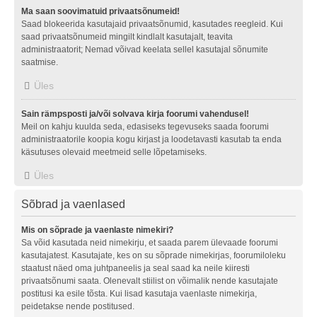
Ma saan soovimatuid privaatsõnumeid!
Saad blokeerida kasutajaid privaatsõnumid, kasutades reegleid. Kui
saad privaatsõnumeid mingilt kindlalt kasutajalt, teavita
administraatorit; Nemad võivad keelata sellel kasutajal sõnumite
saatmise.
Üles
Sain rämpsposti ja/või solvava kirja foorumi vahendusel!
Meil on kahju kuulda seda, edasiseks tegevuseks saada foorumi
administraatorile koopia kogu kirjast ja loodetavasti kasutab ta enda
käsutuses olevaid meetmeid selle lõpetamiseks.
Üles
Sõbrad ja vaenlased
Mis on sõprade ja vaenlaste nimekiri?
Sa võid kasutada neid nimekirju, et saada parem ülevaade foorumi
kasutajatest. Kasutajate, kes on su sõprade nimekirjas, foorumiloleku
staatust näed oma juhtpaneelis ja seal saad ka neile kiiresti
privaatsõnumi saata. Olenevalt stiilist on võimalik nende kasutajate
postitusi ka esile tõsta. Kui lisad kasutaja vaenlaste nimekirja,
peidetakse nende postitused.