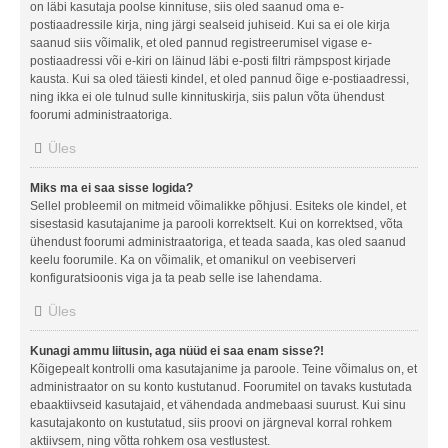
on läbi kasutaja poolse kinnituse, siis oled saanud oma e-
postiaadressile kirja, ning järgi sealseid juhiseid. Kui sa ei ole kirja
saanud siis võimalik, et oled pannud registreerumisel vigase e-
postiaadressi või e-kiri on läinud läbi e-posti filtri rämpspost kirjade
kausta. Kui sa oled täiesti kindel, et oled pannud õige e-postiaadressi,
ning ikka ei ole tulnud sulle kinnituskirja, siis palun võta ühendust
foorumi administraatoriga.
Üles
Miks ma ei saa sisse logida?
Sellel probleemil on mitmeid võimalikke põhjusi. Esiteks ole kindel, et
sisestasid kasutajanime ja parooli korrektselt. Kui on korrektsed, võta
ühendust foorumi administraatoriga, et teada saada, kas oled saanud
keelu foorumile. Ka on võimalik, et omanikul on veebiserveri
konfiguratsioonis viga ja ta peab selle ise lahendama.
Üles
Kunagi ammu liitusin, aga nüüd ei saa enam sisse?!
Kõigepealt kontrolli oma kasutajanime ja paroole. Teine võimalus on, et
administraator on su konto kustutanud. Foorumitel on tavaks kustutada
ebaaktiivseid kasutajaid, et vähendada andmebaasi suurust. Kui sinu
kasutajakonto on kustutatud, siis proovi on järgneval korral rohkem
aktiivsem, ning võtta rohkem osa vestlustest.