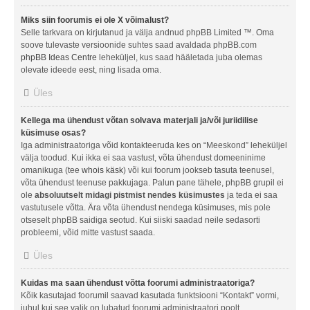
Miks siin foorumis ei ole X võimalust?
Selle tarkvara on kirjutanud ja välja andnud phpBB Limited ™. Oma
soove tulevaste versioonide suhtes saad avaldada phpBB.com
phpBB Ideas Centre
leheküljel, kus saad hääletada juba olemas
olevate ideede eest, ning lisada oma.
Üles
Kellega ma ühendust võtan solvava materjali ja/või juriidilise
küsimuse osas?
Iga administraatoriga võid kontakteeruda kes on “Meeskond” leheküljel
välja toodud. Kui ikka ei saa vastust, võta ühendust domeeninime
omanikuga (tee
whois käsk
) või kui foorum jookseb tasuta teenusel,
võta ühendust teenuse pakkujaga. Palun pane tähele, phpBB grupil ei
ole
absoluutselt midagi pistmist nendes küsimustes
ja teda ei saa
vastutusele võtta. Ära võta ühendust nendega küsimuses, mis pole
otseselt phpBB saidiga seotud. Kui siiski saadad neile sedasorti
probleemi, võid mitte vastust saada.
Üles
Kuidas ma saan ühendust võtta foorumi administraatoriga?
Kõik kasutajad foorumil saavad kasutada funktsiooni “Kontakt” vormi,
juhul kui see valik on lubatud foorumi administraatori poolt.