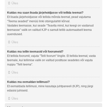
Üles
Kuidas ma saan lisada järjehoidjasse või tellida teemat?
Et lisada järjehoidjasse või tellida mõnda teemat, pead vajutama
“Teema seaded” menüü linki otsingulahtri kõrval.
Vastates teemasse, kui seade “Teavita mind, kui keegi on vastanud
teemasse” valik on valitud KJP-s samuti tellib automaatselt teema
uuendused.
Üles
Kuidas ma tellin teemasid või foorumeid?
Et tellida foorumit, vajuta "Telli foorum" lingile. Et tellida teemat, vasta
teemale, kui tellimise valik on valitud postituse seadetes või vajuta
nuppu "Telli teema".
Üles
Kuidas ma eemaldan tellimusi?
Et eemaldada tellimusi, mine kasutaja juhtpaneeli (KJP), ning järgi
edasisi juhiseid.
Üles