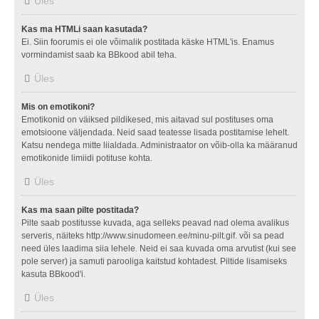
Üles
Kas ma HTMLi saan kasutada?
Ei. Siin foorumis ei ole võimalik postitada käske HTML'is. Enamus
vormindamist saab ka BBkood abil teha.
Üles
Mis on emotikoni?
Emotikonid on väiksed pildikesed, mis aitavad sul postituses oma
emotsioone väljendada. Neid saad teatesse lisada postitamise lehelt.
Katsu nendega mitte liialdada. Administraator on võib-olla ka määranud
emotikonide limiidi potituse kohta.
Üles
Kas ma saan pilte postitada?
Pilte saab postitusse kuvada, aga selleks peavad nad olema avalikus
serveris, näiteks http://www.sinudomeen.ee/minu-pilt.gif. või sa pead
need üles laadima siia lehele. Neid ei saa kuvada oma arvutist (kui see
pole server) ja samuti parooliga kaitstud kohtadest. Piltide lisamiseks
kasuta BBkood'i.
Üles