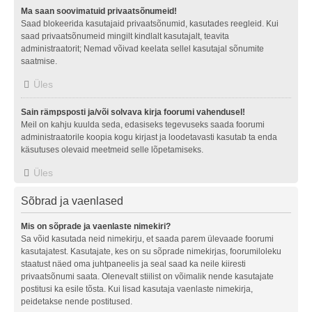
Ma saan soovimatuid privaatsõnumeid!
Saad blokeerida kasutajaid privaatsõnumid, kasutades reegleid. Kui
saad privaatsõnumeid mingilt kindlalt kasutajalt, teavita
administraatorit; Nemad võivad keelata sellel kasutajal sõnumite
saatmise.
Üles
Sain rämpsposti ja/või solvava kirja foorumi vahendusel!
Meil on kahju kuulda seda, edasiseks tegevuseks saada foorumi
administraatorile koopia kogu kirjast ja loodetavasti kasutab ta enda
käsutuses olevaid meetmeid selle lõpetamiseks.
Üles
Sõbrad ja vaenlased
Mis on sõprade ja vaenlaste nimekiri?
Sa võid kasutada neid nimekirju, et saada parem ülevaade foorumi
kasutajatest. Kasutajate, kes on su sõprade nimekirjas, foorumiloleku
staatust näed oma juhtpaneelis ja seal saad ka neile kiiresti
privaatsõnumi saata. Olenevalt stiilist on võimalik nende kasutajate
postitusi ka esile tõsta. Kui lisad kasutaja vaenlaste nimekirja,
peidetakse nende postitused.