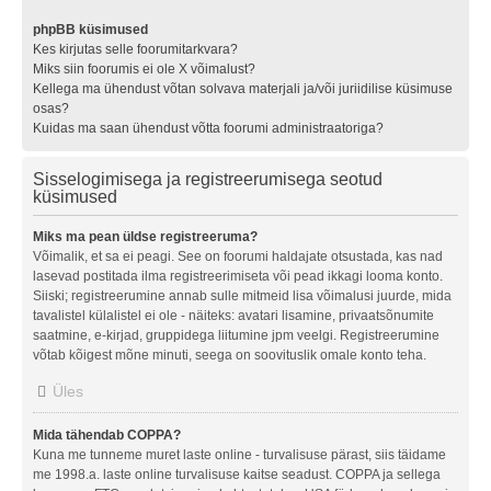
phpBB küsimused
Kes kirjutas selle foorumitarkvara?
Miks siin foorumis ei ole X võimalust?
Kellega ma ühendust võtan solvava materjali ja/või juriidilise küsimuse
osas?
Kuidas ma saan ühendust võtta foorumi administraatoriga?
Sisselogimisega ja registreerumisega seotud
küsimused
Miks ma pean üldse registreeruma?
Võimalik, et sa ei peagi. See on foorumi haldajate otsustada, kas nad
lasevad postitada ilma registreerimiseta või pead ikkagi looma konto.
Siiski; registreerumine annab sulle mitmeid lisa võimalusi juurde, mida
tavalistel külalistel ei ole - näiteks: avatari lisamine, privaatsõnumite
saatmine, e-kirjad, gruppidega liitumine jpm veelgi. Registreerumine
võtab kõigest mõne minuti, seega on soovituslik omale konto teha.
Üles
Mida tähendab COPPA?
Kuna me tunneme muret laste online - turvalisuse pärast, siis täidame
me 1998.a. laste online turvalisuse kaitse seadust. COPPA ja sellega