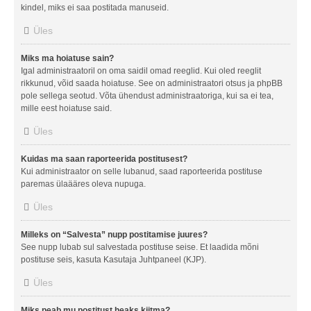
kindel, miks ei saa postitada manuseid.
Üles
Miks ma hoiatuse sain?
Igal administraatoril on oma saidil omad reeglid. Kui oled reeglit
rikkunud, võid saada hoiatuse. See on administraatori otsus ja phpBB
pole sellega seotud. Võta ühendust administraatoriga, kui sa ei tea,
mille eest hoiatuse said.
Üles
Kuidas ma saan raporteerida postitusest?
Kui administraator on selle lubanud, saad raporteerida postituse
paremas ülaääres oleva nupuga.
Üles
Milleks on “Salvesta” nupp postitamise juures?
See nupp lubab sul salvestada postituse seise. Et laadida mõni
postituse seis, kasuta Kasutaja Juhtpaneel (KJP).
Üles
Miks peab mu postitust heaks kiitma?