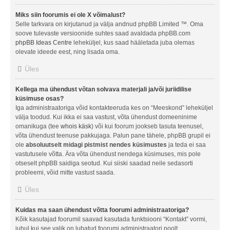
Miks siin foorumis ei ole X võimalust?
Selle tarkvara on kirjutanud ja välja andnud phpBB Limited ™. Oma
soove tulevaste versioonide suhtes saad avaldada phpBB.com
phpBB Ideas Centre
leheküljel, kus saad hääletada juba olemas
olevate ideede eest, ning lisada oma.
Üles
Kellega ma ühendust võtan solvava materjali ja/või juriidilise
küsimuse osas?
Iga administraatoriga võid kontakteeruda kes on “Meeskond” leheküljel
välja toodud. Kui ikka ei saa vastust, võta ühendust domeeninime
omanikuga (tee
whois käsk
) või kui foorum jookseb tasuta teenusel,
võta ühendust teenuse pakkujaga. Palun pane tähele, phpBB grupil ei
ole
absoluutselt midagi pistmist nendes küsimustes
ja teda ei saa
vastutusele võtta. Ära võta ühendust nendega küsimuses, mis pole
otseselt phpBB saidiga seotud. Kui siiski saadad neile sedasorti
probleemi, võid mitte vastust saada.
Üles
Kuidas ma saan ühendust võtta foorumi administraatoriga?
Kõik kasutajad foorumil saavad kasutada funktsiooni “Kontakt” vormi,
juhul kui see valik on lubatud foorumi administraatori poolt.