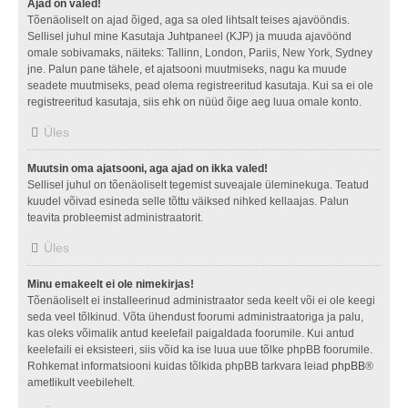
Ajad on valed!
Tõenäoliselt on ajad õiged, aga sa oled lihtsalt teises ajavööndis.
Sellisel juhul mine Kasutaja Juhtpaneel (KJP) ja muuda ajavöönd
omale sobivamaks, näiteks: Tallinn, London, Pariis, New York, Sydney
jne. Palun pane tähele, et ajatsooni muutmiseks, nagu ka muude
seadete muutmiseks, pead olema registreeritud kasutaja. Kui sa ei ole
registreeritud kasutaja, siis ehk on nüüd õige aeg luua omale konto.
Üles
Muutsin oma ajatsooni, aga ajad on ikka valed!
Sellisel juhul on tõenäoliselt tegemist suveajale üleminekuga. Teatud
kuudel võivad esineda selle tõttu väiksed nihked kellaajas. Palun
teavita probleemist administraatorit.
Üles
Minu emakeelt ei ole nimekirjas!
Tõenäoliselt ei installeerinud administraator seda keelt või ei ole keegi
seda veel tõlkinud. Võta ühendust foorumi administraatoriga ja palu,
kas oleks võimalik antud keelefail paigaldada foorumile. Kui antud
keelefaili ei eksisteeri, siis võid ka ise luua uue tõlke phpBB foorumile.
Rohkemat informatsiooni kuidas tõlkida phpBB tarkvara leiad
phpBB
®
ametlikult veebilehelt.