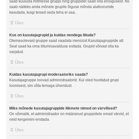
saab kuuluda mitmesse gruppi ning gruppidel saab olla eriõiguseid. Nii
saab näiteks anda mõnele grupile õiguse mõnda alafoorumite
kasutada, kuigi teised seda teha ei saa..
Üles
Kus on kasutajagrupid ja kuidas nendega liituda?
Olemasolevaid gruppe saad vaadata menüüst Kasutajagruppide alt.
Seal saad ka oma liitumisavalduse esitada. Grupid võivad olla ka
varjatud.
Üles
Kuidas kasutajagrupi moderaatoriks saada?
Kasutajagruppe loovad administraatorid. Kui oled huvitatud grupi
loomisest, siis võta temaga ühendust.
Üles
Miks mõnede kasutajagruppide liikmete nimed on värvilised?
On võimalik, et administraator on määranud gruppidele omad värvid, et
neid kergemini eristada.
Üles