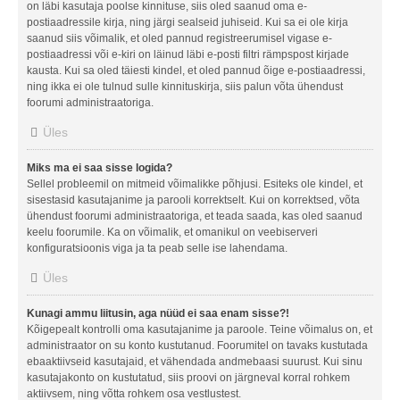
on läbi kasutaja poolse kinnituse, siis oled saanud oma e-
postiaadressile kirja, ning järgi sealseid juhiseid. Kui sa ei ole kirja
saanud siis võimalik, et oled pannud registreerumisel vigase e-
postiaadressi või e-kiri on läinud läbi e-posti filtri rämpspost kirjade
kausta. Kui sa oled täiesti kindel, et oled pannud õige e-postiaadressi,
ning ikka ei ole tulnud sulle kinnituskirja, siis palun võta ühendust
foorumi administraatoriga.
Üles
Miks ma ei saa sisse logida?
Sellel probleemil on mitmeid võimalikke põhjusi. Esiteks ole kindel, et
sisestasid kasutajanime ja parooli korrektselt. Kui on korrektsed, võta
ühendust foorumi administraatoriga, et teada saada, kas oled saanud
keelu foorumile. Ka on võimalik, et omanikul on veebiserveri
konfiguratsioonis viga ja ta peab selle ise lahendama.
Üles
Kunagi ammu liitusin, aga nüüd ei saa enam sisse?!
Kõigepealt kontrolli oma kasutajanime ja paroole. Teine võimalus on, et
administraator on su konto kustutanud. Foorumitel on tavaks kustutada
ebaaktiivseid kasutajaid, et vähendada andmebaasi suurust. Kui sinu
kasutajakonto on kustutatud, siis proovi on järgneval korral rohkem
aktiivsem, ning võtta rohkem osa vestlustest.