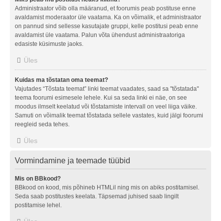
Administraator võib olla määranud, et foorumis peab postituse enne
avaldamist moderaator üle vaatama. Ka on võimalik, et administraator
on pannud sind sellesse kasutajate gruppi, kelle postitusi peab enne
avaldamist üle vaatama. Palun võta ühendust administraatoriga
edasiste küsimuste jaoks.
Üles
Kuidas ma tõstatan oma teemat?
Vajutades “Tõstata teemat” linki teemat vaadates, saad sa "tõstatada"
teema foorumi esimesele lehele. Kui sa seda linki ei näe, on see
moodus ilmselt keelatud või tõstatamiste intervall on veel liiga väike.
Samuti on võimalik teemat tõstatada sellele vastates, kuid jälgi foorumi
reegleid seda tehes.
Üles
Vormindamine ja teemade tüübid
Mis on BBkood?
BBkood on kood, mis põhineb HTMLil ning mis on abiks postitamisel.
Seda saab postitustes keelata. Täpsemad juhised saab lingilt
postitamise lehel.