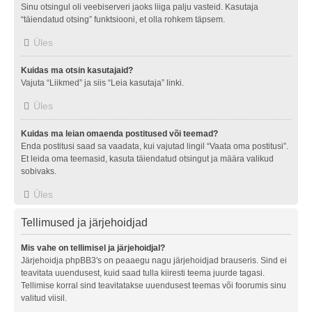
Sinu otsingul oli veebiserveri jaoks liiga palju vasteid. Kasutaja
“täiendatud otsing” funktsiooni, et olla rohkem täpsem.
Üles
Kuidas ma otsin kasutajaid?
Vajuta “Liikmed” ja siis “Leia kasutaja” linki.
Üles
Kuidas ma leian omaenda postitused või teemad?
Enda postitusi saad sa vaadata, kui vajutad lingil “Vaata oma postitusi”.
Et leida oma teemasid, kasuta täiendatud otsingut ja määra valikud
sobivaks.
Üles
Tellimused ja järjehoidjad
Mis vahe on tellimisel ja järjehoidjal?
Järjehoidja phpBB3's on peaaegu nagu järjehoidjad brauseris. Sind ei
teavitata uuendusest, kuid saad tulla kiiresti teema juurde tagasi.
Tellimise korral sind teavitatakse uuendusest teemas või foorumis sinu
valitud viisil.