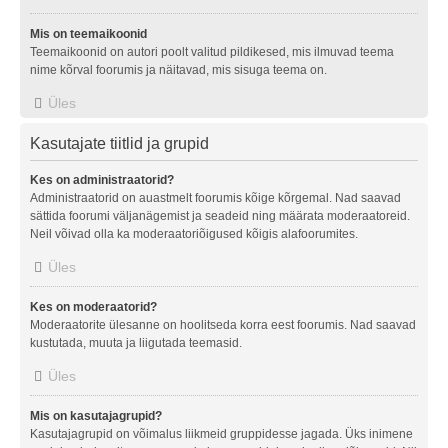
Mis on teemaikoonid
Teemaikoonid on autori poolt valitud pildikesed, mis ilmuvad teema
nime kõrval foorumis ja näitavad, mis sisuga teema on.
Üles
Kasutajate tiitlid ja grupid
Kes on administraatorid?
Administraatorid on auastmelt foorumis kõige kõrgemal. Nad saavad
sättida foorumi väljanägemist ja seadeid ning määrata moderaatoreid.
Neil võivad olla ka moderaatoriõigused kõigis alafoorumites.
Üles
Kes on moderaatorid?
Moderaatorite ülesanne on hoolitseda korra eest foorumis. Nad saavad
kustutada, muuta ja liigutada teemasid.
Üles
Mis on kasutajagrupid?
Kasutajagrupid on võimalus liikmeid gruppidesse jagada. Üks inimene