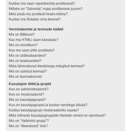
Kuidas ma saan raporteerida postitusest?
Milleks on “Salvesta” nupp postitamise juures?
Miks peab mu postitust heaks kiitma?
Kuidas ma tõstatan oma teemat?
Vormindamine ja teemade tüübid
Mis on BBkood?
Kas ma HTMLi saan kasutada?
Mis on emotikoni?
Kas ma saan pilte postitada?
Mis on üldteadaanded?
Mis on teadeanded?
Mida tähendavad kleebisega märgitud teemad?
Mis on suletud teemad?
Mis on teemaikoonid
Kasutajate tiitlid ja grupid
Kes on administraatorid?
Kes on moderaatorid?
Mis on kasutajagrupid?
Kus on kasutajagrupid ja kuidas nendega liituda?
Kuidas kasutajagrupi moderaatoriks saada?
Miks mõnede kasutajagruppide liikmete nimed on värvilised?
Mis on “Vaikimisi grupp”?
Mis on “Meeskond” link?