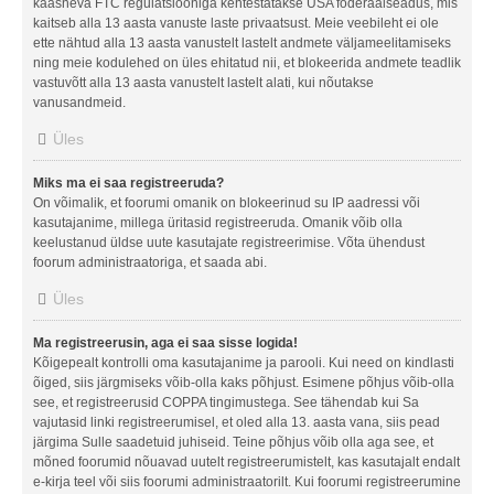
kaasneva FTC regulatsiooniga kehtestatakse USA föderaalseadus, mis
kaitseb alla 13 aasta vanuste laste privaatsust. Meie veebileht ei ole
ette nähtud alla 13 aasta vanustelt lastelt andmete väljameelitamiseks
ning meie kodulehed on üles ehitatud nii, et blokeerida andmete teadlik
vastuvõtt alla 13 aasta vanustelt lastelt alati, kui nõutakse
vanusandmeid.
Üles
Miks ma ei saa registreeruda?
On võimalik, et foorumi omanik on blokeerinud su IP aadressi või
kasutajanime, millega üritasid registreeruda. Omanik võib olla
keelustanud üldse uute kasutajate registreerimise. Võta ühendust
foorum administraatoriga, et saada abi.
Üles
Ma registreerusin, aga ei saa sisse logida!
Kõigepealt kontrolli oma kasutajanime ja parooli. Kui need on kindlasti
õiged, siis järgmiseks võib-olla kaks põhjust. Esimene põhjus võib-olla
see, et registreerusid COPPA tingimustega. See tähendab kui Sa
vajutasid linki registreerumisel, et oled alla 13. aasta vana, siis pead
järgima Sulle saadetuid juhiseid. Teine põhjus võib olla aga see, et
mõned foorumid nõuavad uutelt registreerumistelt, kas kasutajalt endalt
e-kirja teel või siis foorumi administraatorilt. Kui foorumi registreerumine