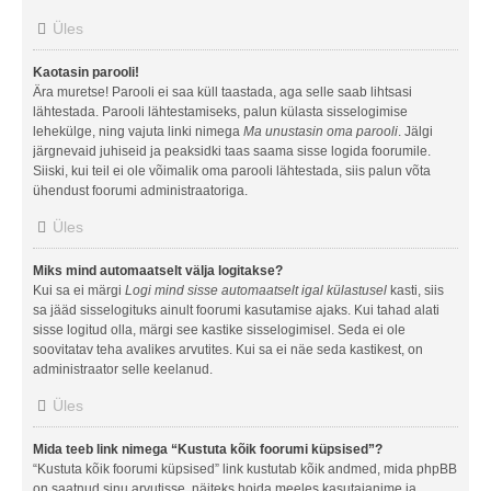
Üles
Kaotasin parooli!
Ära muretse! Parooli ei saa küll taastada, aga selle saab lihtsasi
lähtestada. Parooli lähtestamiseks, palun külasta sisselogimise
lehekülge, ning vajuta linki nimega
Ma unustasin oma parooli
. Jälgi
järgnevaid juhiseid ja peaksidki taas saama sisse logida foorumile.
Siiski, kui teil ei ole võimalik oma parooli lähtestada, siis palun võta
ühendust foorumi administraatoriga.
Üles
Miks mind automaatselt välja logitakse?
Kui sa ei märgi
Logi mind sisse automaatselt igal külastusel
kasti, siis
sa jääd sisselogituks ainult foorumi kasutamise ajaks. Kui tahad alati
sisse logitud olla, märgi see kastike sisselogimisel. Seda ei ole
soovitatav teha avalikes arvutites. Kui sa ei näe seda kastikest, on
administraator selle keelanud.
Üles
Mida teeb link nimega “Kustuta kõik foorumi küpsised”?
“Kustuta kõik foorumi küpsised” link kustutab kõik andmed, mida phpBB
on saatnud sinu arvutisse, näiteks hoida meeles kasutajanime ja