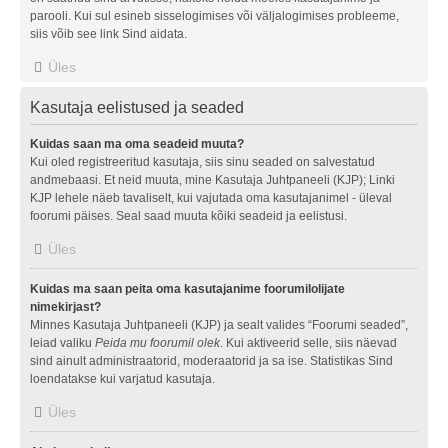
parooli. Kui sul esineb sisselogimises või väljalogimises probleeme,
siis võib see link Sind aidata.
Üles
Kasutaja eelistused ja seaded
Kuidas saan ma oma seadeid muuta?
Kui oled registreeritud kasutaja, siis sinu seaded on salvestatud
andmebaasi. Et neid muuta, mine Kasutaja Juhtpaneeli (KJP); Linki
KJP lehele näeb tavaliselt, kui vajutada oma kasutajanimel - üleval
foorumi päises. Seal saad muuta kõiki seadeid ja eelistusi.
Üles
Kuidas ma saan peita oma kasutajanime foorumilolijate
nimekirjast?
Minnes Kasutaja Juhtpaneeli (KJP) ja sealt valides “Foorumi seaded”,
leiad valiku
Peida mu foorumil olek
. Kui aktiveerid selle, siis näevad
sind ainult administraatorid, moderaatorid ja sa ise. Statistikas Sind
loendatakse kui varjatud kasutaja.
Üles