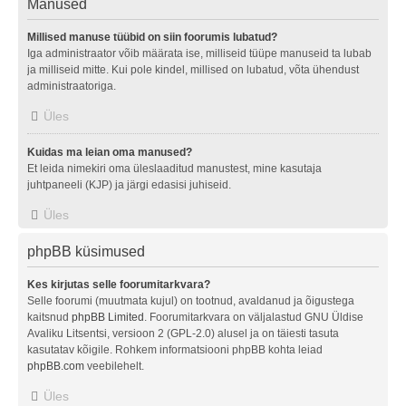
Manused
Millised manuse tüübid on siin foorumis lubatud?
Iga administraator võib määrata ise, milliseid tüüpe manuseid ta lubab
ja milliseid mitte. Kui pole kindel, millised on lubatud, võta ühendust
administraatoriga.
Üles
Kuidas ma leian oma manused?
Et leida nimekiri oma üleslaaditud manustest, mine kasutaja
juhtpaneeli (KJP) ja järgi edasisi juhiseid.
Üles
phpBB küsimused
Kes kirjutas selle foorumitarkvara?
Selle foorumi (muutmata kujul) on tootnud, avaldanud ja õigustega
kaitsnud
phpBB Limited
. Foorumitarkvara on väljalastud GNU Üldise
Avaliku Litsentsi, versioon 2 (GPL-2.0) alusel ja on täiesti tasuta
kasutatav kõigile. Rohkem informatsiooni phpBB kohta leiad
phpBB.com
veebilehelt.
Üles