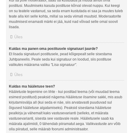
Kui sa pole moderaator, saad sa kustutada ja muuta ainult oma
postitusi. Muutmiseks kasuta postituse kõrval olevat nuppu. Kui keegi
on su teatele vastanud, sa seda enam kustutada ei saa ja muutes tuleb
teate alla kiri selle kohta, millal sa seda viimati muutsid. Moderaatorite
muutmisest enamasti märki ei jää, kuid nad võivad selle omal soovil
lisada.
Üles
Kuidas ma panen oma postitusele signatuuri juurde?
Et lisada signatuuri postitusele, pead kõigepealt selle sisestama
Juhtpaneelis. Peale seda kui signatuur on loodud, siis postituse
valikutes määrama valiku
"Lisa signatuur"
.
Üles
Kuidas ma hääletuse teen?
Hääletuste tegemine on lihte - kui postitad teema (või muudad teema
esimest postitust) peaksid nägema
Hääletuse lisamine
sakki, mis asub
kirjutamisvälja all (kui seda ei näe, siis arvatavasti puuduvad sul
õigused hääletuse algatamiseks). Peaksid sisestama hääletuse
pealkirja ja vähemalt kaks vastusevarianti (selleks, et määrata
vastusevarianti, sisesta see vastavale reale. Hääletusele saab ka
määrata ajalimiidi, 0 tähendab piiramatut aega. Valikvastuste arv võib
olla piiratud, selle määrab foorumi administraator.