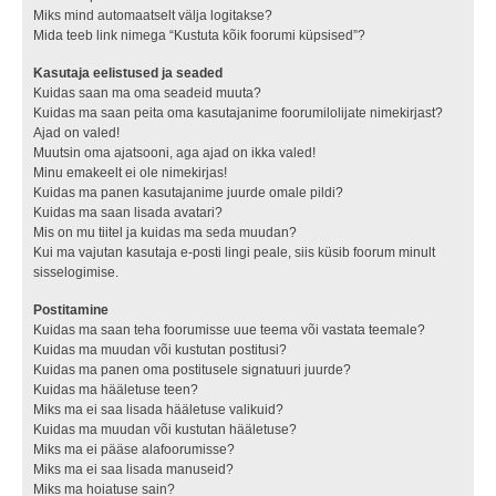
Miks mind automaatselt välja logitakse?
Mida teeb link nimega “Kustuta kõik foorumi küpsised”?
Kasutaja eelistused ja seaded
Kuidas saan ma oma seadeid muuta?
Kuidas ma saan peita oma kasutajanime foorumilolijate nimekirjast?
Ajad on valed!
Muutsin oma ajatsooni, aga ajad on ikka valed!
Minu emakeelt ei ole nimekirjas!
Kuidas ma panen kasutajanime juurde omale pildi?
Kuidas ma saan lisada avatari?
Mis on mu tiitel ja kuidas ma seda muudan?
Kui ma vajutan kasutaja e-posti lingi peale, siis küsib foorum minult
sisselogimise.
Postitamine
Kuidas ma saan teha foorumisse uue teema või vastata teemale?
Kuidas ma muudan või kustutan postitusi?
Kuidas ma panen oma postitusele signatuuri juurde?
Kuidas ma hääletuse teen?
Miks ma ei saa lisada hääletuse valikuid?
Kuidas ma muudan või kustutan hääletuse?
Miks ma ei pääse alafoorumisse?
Miks ma ei saa lisada manuseid?
Miks ma hoiatuse sain?