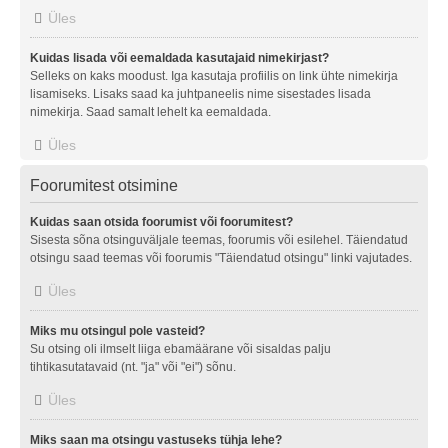
Üles
Kuidas lisada või eemaldada kasutajaid nimekirjast?
Selleks on kaks moodust. Iga kasutaja profiilis on link ühte nimekirja
lisamiseks. Lisaks saad ka juhtpaneelis nime sisestades lisada
nimekirja. Saad samalt lehelt ka eemaldada.
Üles
Foorumitest otsimine
Kuidas saan otsida foorumist või foorumitest?
Sisesta sõna otsinguväljale teemas, foorumis või esilehel. Täiendatud
otsingu saad teemas või foorumis "Täiendatud otsingu" linki vajutades.
Üles
Miks mu otsingul pole vasteid?
Su otsing oli ilmselt liiga ebamäärane või sisaldas palju
tihtikasutatavaid (nt. "ja" või "ei") sõnu.
Üles
Miks saan ma otsingu vastuseks tühja lehe?