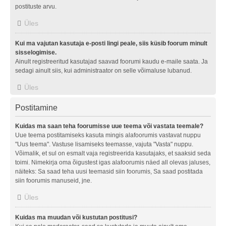
postituste arvu.
Üles
Kui ma vajutan kasutaja e-posti lingi peale, siis küsib foorum minult
sisselogimise.
Ainult registreeritud kasutajad saavad foorumi kaudu e-maile saata. Ja
sedagi ainult siis, kui administraator on selle võimaluse lubanud.
Üles
Postitamine
Kuidas ma saan teha foorumisse uue teema või vastata teemale?
Uue teema postitamiseks kasuta mingis alafoorumis vastavat nuppu
"Uus teema". Vastuse lisamiseks teemasse, vajuta "Vasta" nuppu.
Võimalik, et sul on esmalt vaja registreerida kasutajaks, et saaksid seda
toimi. Nimekirja oma õigustest igas alafoorumis näed all olevas jaluses,
näiteks: Sa saad teha uusi teemasid siin foorumis, Sa saad postitada
siin foorumis manuseid, jne.
Üles
Kuidas ma muudan või kustutan postitusi?