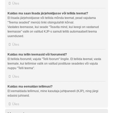
Üles
Kuidas ma saan lisada järjehoidjasse või tellida teemat?
Et lisada järjehoidjasse või tellida mõnda teemat, pead vajutama
“Teema seaded” menüü linki otsingulahtri kõrval.
Vastates teemasse, kui seade “Teavita mind, kui keegi on vastanud
teemasse” valik on valitud KJP-s samuti tellib automaatselt teema
uuendused.
Üles
Kuidas ma tellin teemasid või foorumeid?
Et tellida foorumit, vajuta "Telli foorum" lingile. Et tellida teemat, vasta
teemale, kui tellimise valik on valitud postituse seadetes või vajuta
nuppu "Telli teema".
Üles
Kuidas ma eemaldan tellimusi?
Et eemaldada tellimusi, mine kasutaja juhtpaneeli (KJP), ning järgi
edasisi juhiseid.
Üles