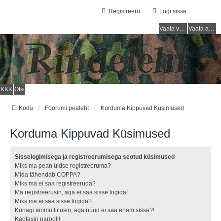
Registreeru
Logi sisse
Vaata vastamata teemasi
Vaata aktiivseid teemasid
KKK
Otsi
Kodu
Foorumi pealeht
Korduma Kippuvad Küsimused
Korduma Kippuvad Küsimused
Sisselogimisega ja registreerumisega seotud küsimused
Miks ma pean üldse registreeruma?
Mida tähendab COPPA?
Miks ma ei saa registreeruda?
Ma registreerusin, aga ei saa sisse logida!
Miks ma ei saa sisse logida?
Kunagi ammu liitusin, aga nüüd ei saa enam sisse?!
Kaotasin parooli!