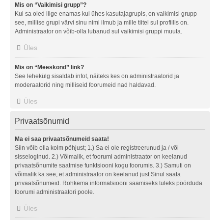
Mis on “Vaikimisi grupp”?
Kui sa oled liige enamas kui ühes kasutajagrupis, on vaikimisi grupp
see, millise grupi värvi sinu nimi ilmub ja mille tiitel sul profiilis on.
Administraator on võib-olla lubanud sul vaikimisi gruppi muuta.
Üles
Mis on “Meeskond” link?
See lehekülg sisaldab infot, näiteks kes on administraatorid ja
moderaatorid ning milliseid foorumeid nad haldavad.
Üles
Privaatsõnumid
Ma ei saa privaatsõnumeid saata!
Siin võib olla kolm põhjust; 1.) Sa ei ole registreerunud ja / või
sisseloginud. 2.) Võimalik, et foorumi administraator on keelanud
privaatsõnumite saatmise funktsiooni kogu foorumis. 3.) Samuti on
võimalik ka see, et administraator on keelanud just Sinul saata
privaatsõnumeid. Rohkema informatsiooni saamiseks tuleks pöörduda
foorumi administraatori poole.
Üles