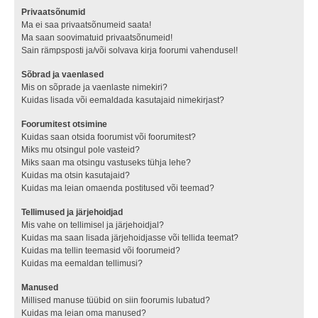
Privaatsõnumid
Ma ei saa privaatsõnumeid saata!
Ma saan soovimatuid privaatsõnumeid!
Sain rämpsposti ja/või solvava kirja foorumi vahendusel!
Sõbrad ja vaenlased
Mis on sõprade ja vaenlaste nimekiri?
Kuidas lisada või eemaldada kasutajaid nimekirjast?
Foorumitest otsimine
Kuidas saan otsida foorumist või foorumitest?
Miks mu otsingul pole vasteid?
Miks saan ma otsingu vastuseks tühja lehe?
Kuidas ma otsin kasutajaid?
Kuidas ma leian omaenda postitused või teemad?
Tellimused ja järjehoidjad
Mis vahe on tellimisel ja järjehoidjal?
Kuidas ma saan lisada järjehoidjasse või tellida teemat?
Kuidas ma tellin teemasid või foorumeid?
Kuidas ma eemaldan tellimusi?
Manused
Millised manuse tüübid on siin foorumis lubatud?
Kuidas ma leian oma manused?