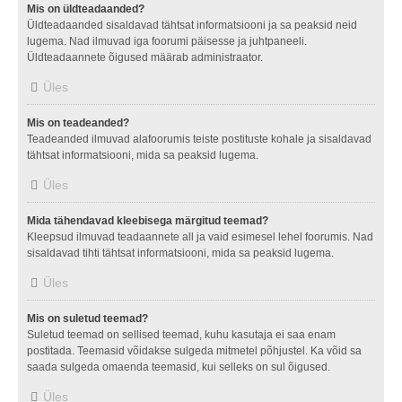
Mis on üldteadaanded?
Üldteadaanded sisaldavad tähtsat informatsiooni ja sa peaksid neid
lugema. Nad ilmuvad iga foorumi päisesse ja juhtpaneeli.
Üldteadaannete õigused määrab administraator.
Üles
Mis on teadeanded?
Teadeanded ilmuvad alafoorumis teiste postituste kohale ja sisaldavad
tähtsat informatsiooni, mida sa peaksid lugema.
Üles
Mida tähendavad kleebisega märgitud teemad?
Kleepsud ilmuvad teadaannete all ja vaid esimesel lehel foorumis. Nad
sisaldavad tihti tähtsat informatsiooni, mida sa peaksid lugema.
Üles
Mis on suletud teemad?
Suletud teemad on sellised teemad, kuhu kasutaja ei saa enam
postitada. Teemasid võidakse sulgeda mitmetel põhjustel. Ka võid sa
saada sulgeda omaenda teemasid, kui selleks on sul õigused.
Üles