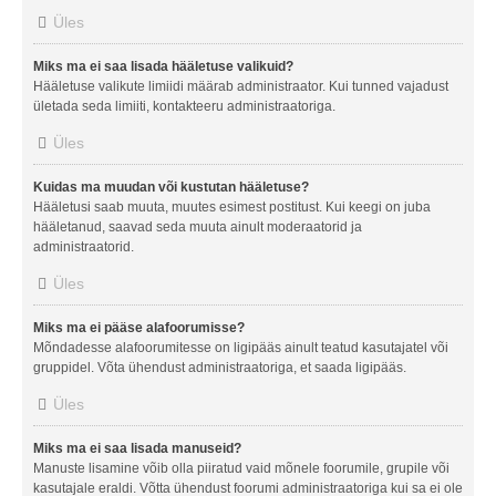
Üles
Miks ma ei saa lisada hääletuse valikuid?
Hääletuse valikute limiidi määrab administraator. Kui tunned vajadust
ületada seda limiiti, kontakteeru administraatoriga.
Üles
Kuidas ma muudan või kustutan hääletuse?
Hääletusi saab muuta, muutes esimest postitust. Kui keegi on juba
hääletanud, saavad seda muuta ainult moderaatorid ja
administraatorid.
Üles
Miks ma ei pääse alafoorumisse?
Mõndadesse alafoorumitesse on ligipääs ainult teatud kasutajatel või
gruppidel. Võta ühendust administraatoriga, et saada ligipääs.
Üles
Miks ma ei saa lisada manuseid?
Manuste lisamine võib olla piiratud vaid mõnele foorumile, grupile või
kasutajale eraldi. Võtta ühendust foorumi administraatoriga kui sa ei ole