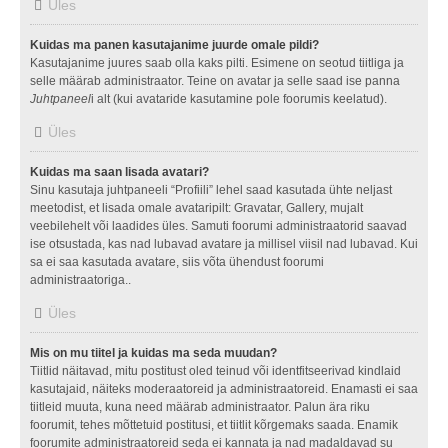
Üles
Kuidas ma panen kasutajanime juurde omale pildi?
Kasutajanime juures saab olla kaks pilti. Esimene on seotud tiitliga ja
selle määrab administraator. Teine on avatar ja selle saad ise panna
Juhtpaneel
i alt (kui avataride kasutamine pole foorumis keelatud).
Üles
Kuidas ma saan lisada avatari?
Sinu kasutaja juhtpaneeli “Profiili” lehel saad kasutada ühte neljast
meetodist, et lisada omale avataripilt: Gravatar, Gallery, mujalt
veebilehelt või laadides üles. Samuti foorumi administraatorid saavad
ise otsustada, kas nad lubavad avatare ja millisel viisil nad lubavad. Kui
sa ei saa kasutada avatare, siis võta ühendust foorumi
administraatoriga..
Üles
Mis on mu tiitel ja kuidas ma seda muudan?
Tiitlid näitavad, mitu postitust oled teinud või identfitseerivad kindlaid
kasutajaid, näiteks moderaatoreid ja administraatoreid. Enamasti ei saa
tiitleid muuta, kuna need määrab administraator. Palun ära riku
foorumit, tehes mõttetuid postitusi, et tiitlit kõrgemaks saada. Enamik
foorumite administraatoreid seda ei kannata ja nad madaldavad su